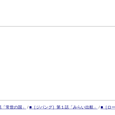
話「常世の国」
/
■［ジパング］第１話「みらい出航」
/
■［ロ