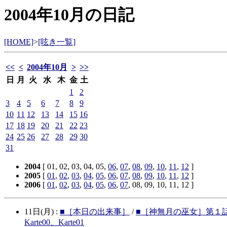
2004年10月の日記
[HOME]
>
[呟き一覧]
<<
<
2004年10月
>
>>
日
月
火
水
木
金
土
1
2
3
4
5
6
7
8
9
10
11
12
13
14
15
16
17
18
19
20
21
22
23
24
25
26
27
28
29
30
31
2004
[ 01, 02, 03, 04, 05,
06
,
07
,
08
,
09
,
10
,
11
,
12
]
2005
[
01
,
02
,
03
,
04
,
05
,
06
,
07
,
08
,
09
,
10
,
11
,
12
]
2006
[
01
,
02
,
03
,
04
,
05
,
06
,
07
, 08, 09, 10, 11, 12 ]
11日(月) :
■［本日の出来事］
/
■［神無月の巫女］第１
Karte00、Karte01