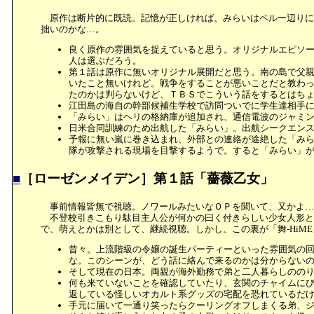
原作は断片的に既読。記憶が正しければ、みらいはペルー辺りに
拙いのかな…。
良く原作の雰囲気を捉えていると思う。オリジナルエピソ
人は選ぶだろう。
第１話は原作に無いオリジナル展開だと思う。南の島で父
いたこと無いけれど。戦争をすることが悪いことだと教わ
たのかは判らないけど、ＴＢＳでこういう話をするとはち
江田島の海自の幹部候補生学校で訪問ついでに学生達相手
「みらい」はヘリの格納庫が追加され、通信電波のジャミ
日米合同訓練のため出航した「みらい」。出航シークエン
予報に無い嵐に巻き込まれ、外部との連絡が途絶した「み
隊が攻撃される現場を目撃するようで。すると「みらい」
■
［ローゼンメイデン］第１話「薔薇乙女」
事前情報皆無で視聴。ノワールみたいなＯＰを聞いて、又かよ…
不登校引きこもり駄目主人公が何かの曰く付きらしい少女人形と
で、萌えとかは別として、継続視聴。しかし、この裏が「舞-HiM
昔々。上流階級の令嬢の誕生パーティーといった雰囲気の
な。このシーンが、どう話に絡んで来るのかは分からない
そして現在の日本。両親が海外勤務で弟と二人暮らしのの
何も来ていないことを確認していたり、玄関のチャイムに
返している怪しいオカルト系グッズの宅配を恐れているだ
手元に届いて一通り笑ったらクーリングオフしまくる弟、ジ