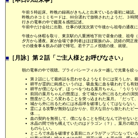
午前５時起床。昨晩の録画がきちんと出来ているか最初に確認。
昨晩のネコミミモードは、80分遅れで放映されたようだ。３時
行きの電車の中で鑑賞＆感想記述。
午前中だけ会社に出勤、仕事の状況次第で午後から祖母の通夜に
午後から休暇を取り、東京駅の八重洲地下街で昼食の後、祖母（
夕方から通夜。家が会場で参列者はほぼ親族のみ。読経の間正座
その後食事＆飲みの跡で帰宅。若干アニメ視聴の後、就寝。
■
［月詠］第２話「ご主人様とお呼びなさい」
朝の電車の中で視聴。プライバシーフィルター越しで光量を絞っ
第２話にして最終話を思わせるようなＥＤには笑うしか。
耕平が霊的に鈍感というのは、吸血鬼に血を吸われても有効だ
耕平が僕にならず、ほっぺをつねる葉月ちゃん。「うりう
前回の葉月ちゃんの態度は、全て城から外に出るための演
態度がころころ変わることを突っ込まれた葉月。「だって
城から外に出るためには水晶球を破壊しなくてはならない
霊による攻撃が無効なばかりか、巨大な目から放たれたビ
体…。
血の契約を無視して、僕になることを拒むなんて許せない
水晶の間で待ち構えていたのはドラゴン（？）。葉月の助
ものらしい。
ところで水晶を破壊する直前にカメラがアップになってい