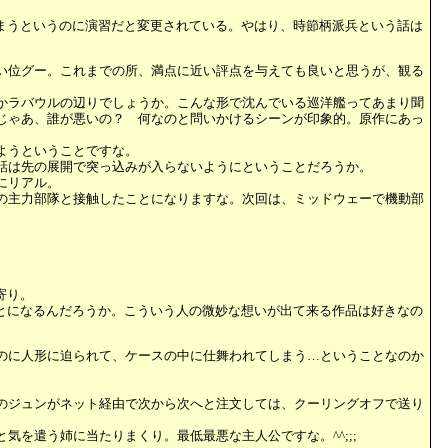
まうというのに演習だと変更されている。やはり、時節柄派兵という話は
い位グー。これまでの所、満点に近い評点を与えても良いと思うが、観る
かラバウルの辺りでしょうか。こんな形で沈んでいる巡洋艦ってあまり聞
じゃあ、誰が悪いの？ 何なのと問いかけるシーンが印象的。原作にあっ
ようということですな。
話は先の展開で突っ込みが入らないようにということだろうか。
にリアル。
の主力部隊と接触したことになりますな。次回は、ミッドウェーで機動部
寄り。
とになるんだろうか。こういう人の微妙な想いが出て来る作品は好きなの
のに人形に迫られて、ケースの中に仕舞われてしまう…ということなのか
のジュンがネット経由で次から次へと注文しては、クーリングオフで送り
を遣う姉に当たりまくり。最低最悪な主人公ですな。^^;;;