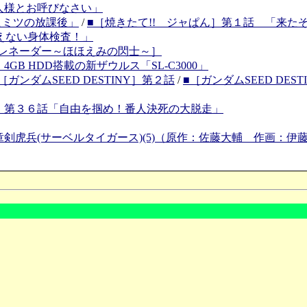
人様とお呼びなさい」
「ヒミツの放課後」
/
■［焼きたて!! ジャぱん］第１話 「来た
えない身体検査！」
グレネーダー～ほほえみの閃士～］
GB HDD搭載の新ザウルス「SL-C3000」
［ガンダムSEED DESTINY］第２話
/
■［ガンダムSEED DES
］第３６話「自由を掴め！番人決死の大脱走」
剣虎兵(サーベルタイガース)(5)（原作：佐藤大輔 作画：伊