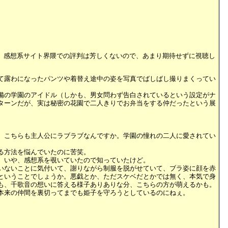
。感想系サイト界隈での評判は芳しくないので、あまり期待せずに視聴し
て露わになったパンツや着替え途中の姿を写真でばしばし撮りまくってい
備の学園のアイドル（しかも、男女問わず告白されているという設定がナ
ターンだが、実は秘密の花園で二人きりでお弁当をする仲だったという展
。こちらも主人公にラブラブなんですか。学園の憧れの二人に愛されてい
る方法を悩んでいたのに苦笑。
。いや、感想系を覗いていたので知っていたけど。
いないことに気付いて、謝りながら制服を脱がせていて、ブラ姿に顔を赤
ということでしょうか。悪戯とか、ただスケベだとかでは無く、本気で身
も、千歌音の想いに答える様子ありありな分、こちらの方が萌えるかも。
本来の仲間を裏切ってまでも姫子を守ろうとしているのにねぇ。