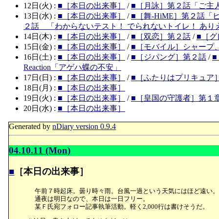
12日(火) :
■［本日の出来事］
/
■［月詠］第２話「ご主
13日(水) :
■［本日の出来事］
/
■［舞-HiME］第２話
２話 「わからないテスト！ でられないトイレ！ あり
14日(木) :
■［本日の出来事］
/
■［双恋］第２話
/
■［
15日(金) :
■［本日の出来事］
/
■［モバイル］シャープ、4
16日(土) :
■［本日の出来事］
/
■［ジパング］第２話
/
■
Reaction「アゲハ蝶の不安」
17日(日) :
■［本日の出来事］
/
■［ふたりはプリキュア
18日(月) :
■［本日の出来事］
19日(火) :
■［本日の出来事］
/
■［皇国の守護者］第１章
20日(水) :
■［本日の出来事］
Generated by
nDiary version 0.9.4
04.10.11 (Mon)
■
［本日の出来事］
午前７時起床。曇り時々雨。台風一過という天気にはほど遠い。
通夜は明日なので、本日は一日フリー。
某Ｆ氏宛フォロー記事執筆活動。軽く2,000行は書けそうだ。