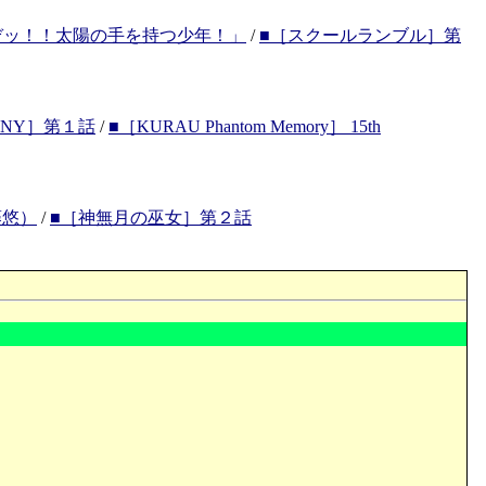
ぞッ！！太陽の手を持つ少年！」
/
■［スクールランブル］第
TINY］第１話
/
■［KURAU Phantom Memory］ 15th
藤悠）
/
■［神無月の巫女］第２話