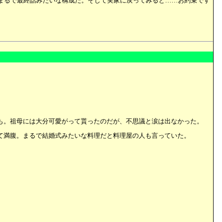
まるで最終話みたいな構成だ。そして実家に戻ってみると……お約束です
も。祖母には大分可愛がって貰ったのだが、不思議と涙は出なかった。
て満腹。まるで結婚式みたいな料理だと料理屋の人も言っていた。