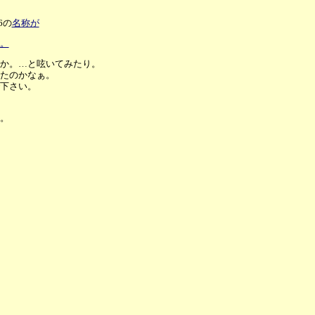
6の
名称が
頃。
か。…と呟いてみたり。
たのかなぁ。
下さい。
。