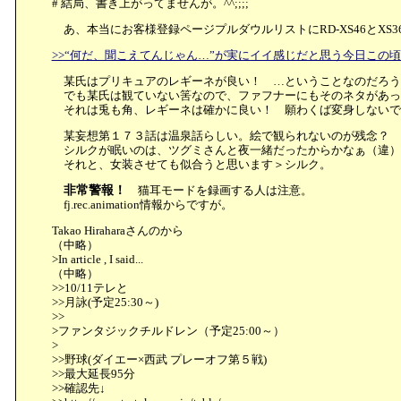
# 結局、書き上がってませんが。^^;;;;
あ、本当にお客様登録ページプルダウルリストにRD-XS46とXS3
>>“何だ、聞こえてんじゃん…”が実にイイ感じだと思う今日この
某氏はプリキュアのレギーネが良い！ …ということなのだろう
でも某氏は観ていない筈なので、ファフナーにもそのネタがあっ
それは兎も角、レギーネは確かに良い！ 願わくば変身しないで
某妄想第１７３話は温泉話らしい。絵で観られないのが残念？
シルクが眠いのは、ツグミさんと夜一緒だったからかなぁ（違）
それと、女装させても似合うと思います＞シルク。
非常警報！
猫耳モードを録画する人は注意。
fj.rec.animation情報からですが。
Takao Hiraharaさんの
から
（中略）
>In article
, I said...
（中略）
>>10/11テレと
>>月詠(予定25:30～)
>>
>ファンタジックチルドレン（予定25:00～）
>
>>野球(ダイエー×西武 プレーオフ第５戦)
>>最大延長95分
>>確認先↓