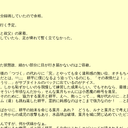
間分録画していたので余裕。
行く予定。
と叔父）の家着。
していたら、足が痺れて暫く立てなかった。
た状態故、細かい部分に目が行き届かないのはご容赦。
最後の「つづく」の代わりに「完」とやっても全く違和感の無い位、オチもち
とは。^^;;;; 耕平に僕になるよう迫っているのにも、「その表情だよ！
りうり…」がサブタイトルのバックに出ているのがナイス。
技。しかも恥ずかしいのを我慢して練習した成果らしい。でもそれなら、最後
、そういう年頃なんだから」そんな葉月ちゃんには小悪魔の称号を進呈。
。そのために、協力する葉月と耕平。えへ、抱っこって…。俺が代わりに…と
ーム（違）も跳ね返した耕平。霊的に鈍感なのはそこまで強力なのか！ …と
とばかりに、耕平の始末を命じる葉月…あれ？ どうも、ルナと葉月とで考え
力と外からの成児の攻撃もあり、水晶球は破壊。葉月を城に閉じ込めていたビ
るんですが、何か伏線かなぁ。