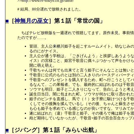
>>http://www.tv-tokyo.co.jp/table/
# 結局、80分遅れで放映されました。
■
［
神無月の巫女
］第１話「常世の国」
ちばテレビ放映版を一週遅れで視聴してます。原作未見。事前情
たのですが……。
冒頭、主人公来栖川姫子を起こすルームメイト。幼なじみ
るのにがナイス。
主人公が通う学校は、「ごきげんよう」と挨拶しあうよう
イス）の宮様こと、姫宮千歌音に偶々ぶつかって声をかけ
開に萌え萌え。
千歌ちゃんは何でも出来てと言う姫子にそんなことは無い
千歌音に公式のものとは別の二人きりのバースディパーテ
千歌音へのプレゼントを購入するため、町へ行こうとして
るなんて、この果報者。でも、最終的に結ばれるのは千歌
ソウマも明日、姫子と二人きりになって、告白しようと考
誕生日当日。闇に包まれた町。ソウマが何かに取り憑かれ
姫子のピンチを直感し、馬で（！）女子寮に駆けつける千
くしてその後胸を揉んでいるし（その後、ちゃんと蘇生さ
も心も姫子を求めている感じなのが良いですな。マリみて
遂に結ばれた（違）千歌音と姫子。その後ろで俺は姫子を
殆ど期待していなかったが、千歌音×姫子の百合百合カップ
■
［ジパング］第１話「みらい出航」