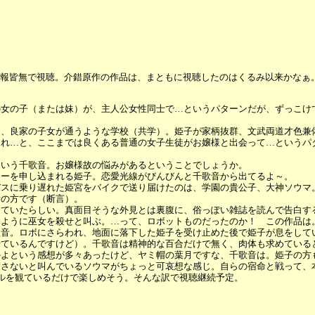
報皆無で視聴。介錯原作の作品は、まともに視聴したのはくるみ以来かなぁ
の女の子（または妹）が、主人公女性同士で…というパターンだが、ずっこけ
な、良家の子女が通うような学校（共学）。姫子が家柄抜群、文武両道才色兼
られ…と、ここまでは良くある普通の女子生徒がお嬢様と出会って…というパ
という千歌音。お嬢様故の悩みがあるということでしょうか。
ィーを申し込まれる姫子。恋愛光線がびんびんと千歌音から出てるよ～。
バスに乗り遅れた姫宮をバイクで送り届けたのは、学園の貴公子、大神ソウマ
音の方です（断言）。
えていたらしい。真面目そうな外見とは裏腹に、俗っぽい雑誌を読んで告白す
たように巫女を殺せと叫ぶ。…って、ロボットものだったのか！ この作品は
歌音。ロボにさらわれ、地面に落下した姫子を受け止めた後で姫子が息をして
せているんですけど）。千歌音は精神的な百合だけで無く、肉体も求めている
かよという感想が多々あったけど、ヤミ帽の葉月ですな、千歌音は。姫子の方
渡さないと叫んでいるソウマがちょっと可哀想な感じ。自らの宿命と戦って、
ルを観ているだけで楽しめそう。そんな訳で視聴継続予定。