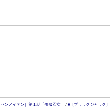
ーゼンメイデン］第１話「薔薇乙女」
/
■［ブラックジャック］