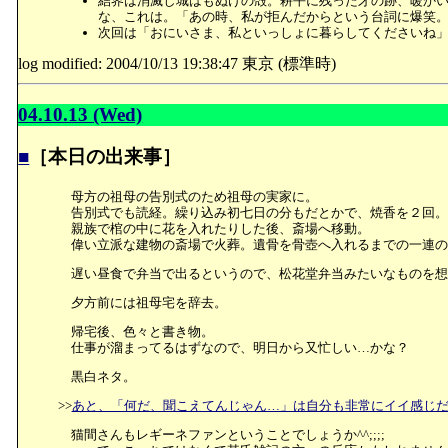
結界は消滅し城はもぬけの殻。耕平に残った牙の跡、暖か
な、これは。「あの時、私が拒んだからという台詞に爆笑
次回は「おにいさま、私といっしょに暮らしてくださいね
log modified: 2004/10/13 19:38:47 東京 (標準時)
04.10.13 (Wed)
■
［本日の出来事］
母方の祖母の告別式のため祖母の実家に。
告別式でも読経。繰り込み初七日の分もだとかで、焼香を２回。
親族で棺の中に花を入れたりした後、斎場へ移動。
偉い立派な建物の斎場で火葬。遺骨を骨壺へ入れるまでの一連の
遅い昼食で弁当で出るというので、松花堂弁当みたいなものを想
夕方前には祖母宅を辞去。
帰宅後、色々と書き物。
仕事が溜まってるはずなので、明日から又忙しい…かな？
黒白ネタ。
>>
あと、「何だ、聞こえてんじゃん…」は自分も非常にイイ感じだと
猫間さんもレギーネファンということでしょうか^^;;;;