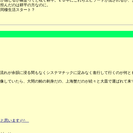
いか感じるか幽霊ってと呟く耕平。ＥＤ中にこれらエピソードが流されるが、
。拒んだのは耕平の方なのに。
」同棲生活スタート？
流れが余韻に浸る間もなくシステマチックに淀みなく進行して行くのが何と
像していたら、大間の鮪の刺身だの、上海蟹だのが続々と大皿で運ばれて来
思います (^^ゞ