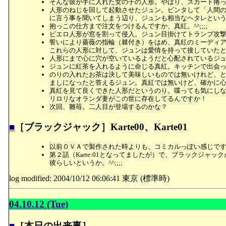
そんな彼が手に入れた女の子の人形。やはり、スカート捲って
人形のねじを回して起動させたジュン。ビンタして「人間
に言う事を聞いてしまう辺り、ジュンも相当なヘタレとい
抱っこの仕方まで注文をつけるんですか、真紅。^^;;;;
ピエロ人形が窓を割って侵入。ジュン目掛けてトランプ攻撃。
誓いにより薔薇の指輪（棘付き）をはめ、真紅のミーディ
これらの人形に対して、ジュンは愛情を持って接していた
人形にまで心に穴が空いているようだと心配されているジ
ジュンに紅茶を入れるように命じる真紅。キッチンで出会
のりの入れたお茶は決して美味しいものでは無いけれど、
ましになったと答えるジュン。真紅では無いけど、確かに
真紅を見て良くできた人形だというのり。喋っても気にし
リロリなオランダ妻がこの世に存在してるんですか！
次回、雛苺。二人目が登場するのかな？
■
［ブラックジャック］Karte00、Karte01
以前ＯＶＡで製作された時よりも、コミカルっぽい感じで
第２話（Karte:01となってましたが）で、ブラックジ
彼らしいというか。^^;;;;
log modified: 2004/10/12 06:06:41 東京 (標準時)
04.10.12 (Tue)
■
［本日の出来事］