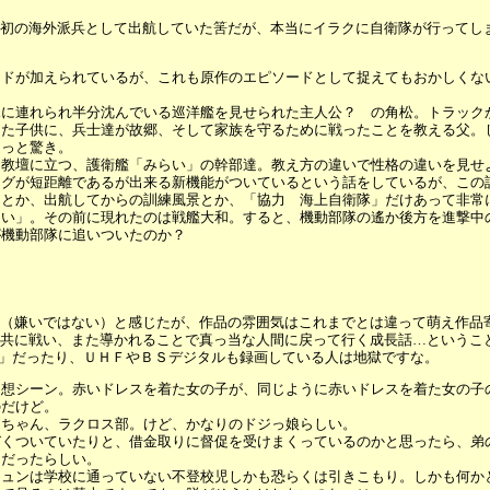
初の海外派兵として出航していた筈だが、本当にイラクに自衛隊が行ってし
ードが加えられているが、これも原作のエピソードとして捉えてもおかしくな
親に連れられ半分沈んでいる巡洋艦を見せられた主人公？ の角松。トラック
った子供に、兵士達が故郷、そして家族を守るために戦ったことを教える父。
ょっと驚き。
に教壇に立つ、護衛艦「みらい」の幹部達。教え方の違いで性格の違いを見せ
ングが短距離であるが出来る新機能がついているという話をしているが、この
スとか、出航してからの訓練風景とか、「協力 海上自衛隊」だけあって非常
らい」。その前に現れたのは戦艦大和。すると、機動部隊の遙か後方を進撃中
が機動部隊に追いついたのか？
（嫌いではない）と感じたが、作品の雰囲気はこれまでとは違って萌え作品
共に戦い、また導かれることで真っ当な人間に戻って行く成長話…というこ
E」だったり、ＵＨＦやＢＳデジタルも録画している人は地獄ですな。
回想シーン。赤いドレスを着た女の子が、同じように赤いドレスを着た女の子
のだけど。
りちゃん、ラクロス部。けど、かなりのドジっ娘らしい。
びくついていたりと、借金取りに督促を受けまくっているのかと思ったら、弟
けだったらしい。
ュンは学校に通っていない不登校児しかも恐らくは引きこもり。しかも何かと気