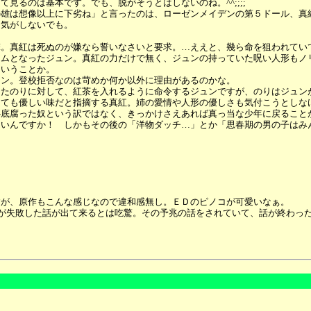
見るのは基本です。でも、脱がそうとはしないのね。^^;;;;
の雄は想像以上に下劣ね」と言ったのは、ローゼンメイデンの第５ドール、真
う気がしないでも。
真紅は死ぬのが嫌なら誓いなさいと要求。…ええと、幾ら命を狙われていても、
アムとなったジュン。真紅の力だけで無く、ジュンの持っていた呪い人形もノ
ということか。
ュン。登校拒否なのは苛めか何か以外に理由があるのかな。
ったのりに対して、紅茶を入れるように命令するジュンですが、のりはジュン
とても優しい味だと指摘する真紅。姉の愛情や人形の優しさも気付こうとしな
心底腐った奴という訳ではなく、きっかけさえあれば真っ当な少年に戻ること
ないんですか！ しかもその後の「洋物ダッチ…」とか「思春期の男の子はみ
すが、原作もこんな感じなので違和感無し。ＥＤのピノコが可愛いなぁ。
ャックが失敗した話が出て来るとは吃驚。その予兆の話をされていて、話が終わ