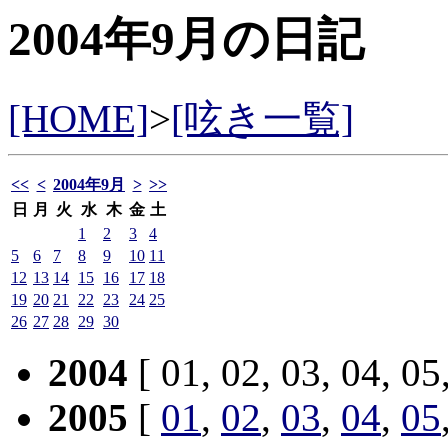
2004年9月の日記
[HOME]
>
[呟き一覧]
<<
<
2004年9月
>
>>
日
月
火
水
木
金
土
1
2
3
4
5
6
7
8
9
10
11
12
13
14
15
16
17
18
19
20
21
22
23
24
25
26
27
28
29
30
2004
[ 01, 02, 03, 04, 05
2005
[
01
,
02
,
03
,
04
,
05