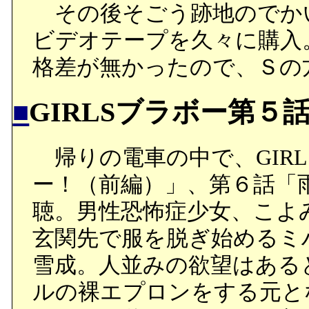
その後そごう跡地のでか
ビデオテープを久々に購入
格差が無かったので、Ｓの方
■
GIRLSブラボー第５
帰りの電車の中で、GIR
ー！（前編）」、第６話「
聴。男性恐怖症少女、こよ
玄関先で服を脱ぎ始めるミ
雪成。人並みの欲望はある
ルの裸エプロンをする元と