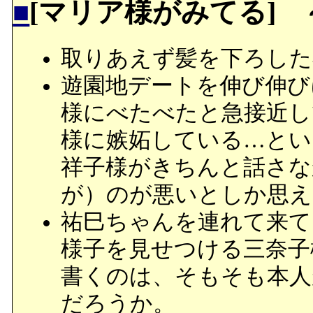
■
[マリア様がみてる]
取りあえず髪を下ろした
遊園地デートを伸び伸び
様にべたべたと急接近し
様に嫉妬している…とい
祥子様がきちんと話さな
が）のが悪いとしか思え
祐巳ちゃんを連れて来て
様子を見せつける三奈子
書くのは、そもそも本人
だろうか。