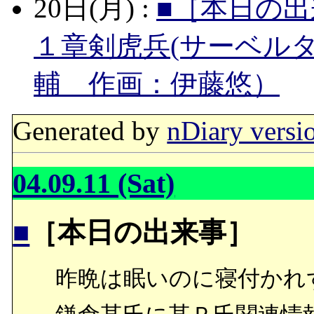
20日(月) :
■［本日の出
１章剣虎兵(サーベル
輔 作画：伊藤悠）
Generated by
nDiary versi
04.09.11 (Sat)
■
［本日の出来事］
昨晩は眠いのに寝付かれ