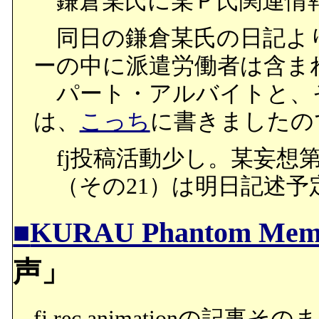
鎌倉某氏に某Ｐ氏関連情
同日の鎌倉某氏の日記よ
ーの中に派遣労働者は含ま
パート・アルバイトと、
は、
こっち
に書きましたの
fj投稿活動少し。某妄想第
（その21）は明日記述予
■
KURAU Phantom Mem
声」
fj.rec.animationの記事