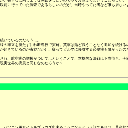
が、要するに同じような調査をしたいのでやり方教えろということらしい。
以前に行っていた調査であるらしいのだが、当時やってた者など誰も居ない
続いているのだろう…。
線の確立を待たずに独断専行で実施。英軍は殆ど戦うことなく退却を続ける
が起きているのが奇妙だが）、従ってビルマに侵攻する必要性も薄かったの
され、航空隊の増援がついて…ということで、本格的な決戦は下巻待ち。今
現実世界の疾風と同じなのだろうか？
、パソコン用サイトをブラウズ出来るようになるという話であれば、革命的