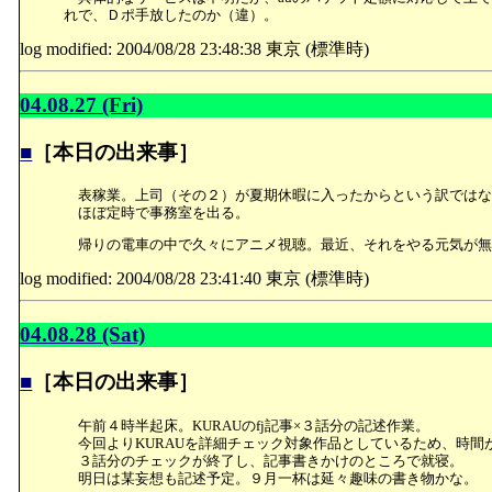
れで、Ｄポ手放したのか（違）。
log modified: 2004/08/28 23:48:38 東京 (標準時)
04.08.27 (Fri)
■
［本日の出来事］
表稼業。上司（その２）が夏期休暇に入ったからという訳ではな
ほぼ定時で事務室を出る。
帰りの電車の中で久々にアニメ視聴。最近、それをやる元気が無
log modified: 2004/08/28 23:41:40 東京 (標準時)
04.08.28 (Sat)
■
［本日の出来事］
午前４時半起床。KURAUのfj記事×３話分の記述作業。
今回よりKURAUを詳細チェック対象作品としているため、時間
３話分のチェックが終了し、記事書きかけのところで就寝。
明日は某妄想も記述予定。９月一杯は延々趣味の書き物かな。