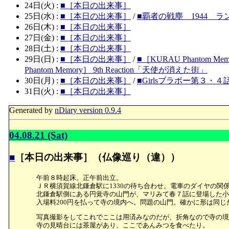
24日(火) :
■［本日の出来事］
25日(水) :
■［本日の出来事］
/
■覇者の戦塵 1944 
26日(木) :
■［本日の出来事］
27日(金) :
■［本日の出来事］
28日(土) :
■［本日の出来事］
29日(日) :
■［本日の出来事］
/
■［KURAU Phantom Me
Phantom Memory］ 9th Reaction「天使が消えた街」
30日(月) :
■［本日の出来事］
/
■Girlsブラボー第３・４
31日(火) :
■［本日の出来事］
Generated by
nDiary version 0.9.4
04.08.21 (Sat)
■
［本日の出来事］（仏像巡り（違））
午前８時起床。正午前出立。
ＪＲ横須賀線北鎌倉駅に1330の待ち合わせ。電車のダイヤの関
北鎌倉駅側にある円覚寺の山門が、マリみて春７話に登場した小
入場料200円を払って寺の境内へ。問題の山門。確かに形は同じ
写真撮影をしてこれでここは用済みなのだが、折角なので寺の境
寺の見晴台には茶屋があり、ここであんみつを食べたり。