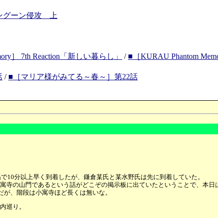
ラングーン侵攻 上
mory］ 7th Reaction「新しい暮らし」
/
■［KURAU Phantom M
話
/
■［マリア様がみてる～春～］第22話
係で10分以上早く到着したが、鎌倉某氏と某水野氏は先に到着していた。
寓寺の山門であるという話がどこぞの掲示板に出ていたということで、本日
だが、階段は小寓寺ほど長くは無いな。
内巡り。