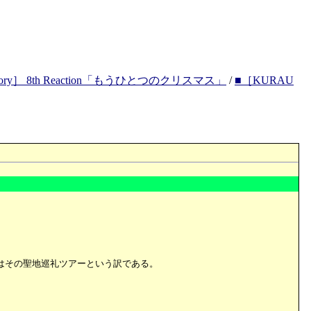
emory］ 8th Reaction「もうひとつのクリスマス」
/
■［KURAU
はその聖地巡礼ツアーという訳である。