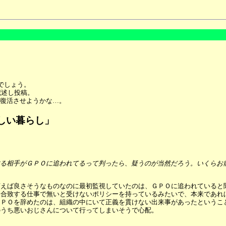
でしょう。
述し投稿。
復活させようかな…。
n「新しい暮らし」
る相手がＧＰＯに追われてるって判ったら、疑うのが当然だろう。いくらお
言えば良さそうなものなのに最初監視していたのは、ＧＰＯに追われていると
に合致する仕事で無いと受けないポリシーを持っているみたいで、本来であれ
ＧＰＯを辞めたのは、組織の中にいて正義を貫けない出来事があったというこ
のうち悪いおじさんについて行ってしまいそうで心配。