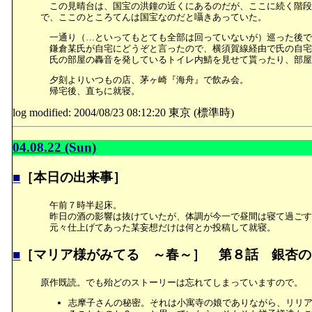
この見晴台は、国宝の洪鐘の近くにあるのだが、ここに続く階段
で、ここのところてんは国宝なのだと囁きあっていた。
一通り（…といってもとても全部は回っていないが）巡った後で
鎌倉某氏が自宅にどうぞと言ったので、横須賀線経由で氏の自宅
氏の部屋の轟音を発しているトイレ内鯖を見せて貰ったり、部屋
夕刻よりいつもの店、茅ヶ崎『海舟』で飲み会。
帰宅後、直ちに就寝。
log modified: 2004/08/23 08:12:20 東京 (標準時)
04.08.22 (Sun)
■
［本日の出来事］
午前７時半起床。
昨日の酒の影響は抜けていたが、体調が今一で昼間は寝て過ごす
元々仕上げてあった某妄想だけは何とか投稿して就寝。
■
［マリア様がみてる ～春～］ 第８話 銀杏の
原作既読。でも殆どのストーリーは忘れてしまっていますので。
志摩子さんの秘密。それは小寓寺の娘でありながら、リリ