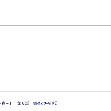
～春～］ 第８話 銀杏の中の桜