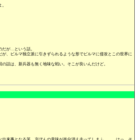
よ。
のだが…という話。
だが、ビルマ独立派に引きずられるような形でビルマに侵攻とこの世界に
回の話は、新兵器も無く地味な戦い。そこが良いんだけど。
な出来事となる筈。京ぽんの意味が半分消え去ってしまふ……。はっ。そ