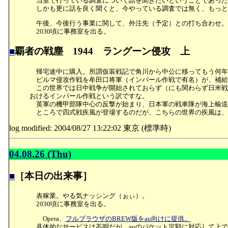
当室で行っている調査について話を聞きたいということであった
しかも更に話を良く聞くと、今やっている調査では無く、もっと
午後、今後行う事業に関して、外注先（予定）との打ち合わせ。
2030頃に事務室を出る。
■
覇者の戦塵 1944 ラングーン侵攻 上
帰宅途中に購入。所謂仮装戦記で角川から中公に移ってもう何年
ビルマ侵攻作戦を牟田口将軍（インパール作戦で有名）が、補給
この世界では日中戦争が開始されておらず（にも関わらず日米戦
おけるインパール作戦という訳ですな。
英軍の機甲部隊中心の反撃が始まり、日本軍の戦車隊が海上輸送
ところで四式戦疾風が登場するのだが、こちらの世界の疾風は、
log modified: 2004/08/27 13:22:02 東京 (標準時)
04.08.26 (Thu)
■
［本日の出来事］
表稼業。やる気ナッシング（ぉぃ）。
2030頃に事務室を出る。
Opera、
フルブラウザのBREW版をau向けに提供。
具体的なサービスは不明だが、auのパケット定額に対応して上で