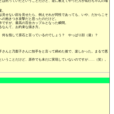
とは黙っていたということだけど、逆に教えてやった方が祐巳ちゃんの場
案。
は見せない顔を見せたら、例えそれが同性であっても、いや、だからこそ
への抱きつき攻撃だと思ったのだけど。
作ですが、最高の百合カップルとなった瞬間。
るなんて、お約束な描き方。
、何を指して原石と言っているのでしょう？ やっぱり顔（違）？
子さんと乃梨子さんに拍手をと言って締めた後で、楽しかった。まるで悪
ということだけど、原作でも未だに実現していないのですが……（笑）。