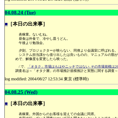
04.08.24 (Tue)
■
［本日の出来事］
表稼業。ないむね。
昼食は外食で、冷やし皿うどん。
午後より勉強会。
夕刻、プロジェクターが映らない、同僚より会議室に呼ばれる。
システム担当課から借り出したは良いものの、マニュアルの類が一
めで、解像度を変更したら映った。
/.で、
「オタク」市場はもはやニッチではない: その市場規模は26
調査名は～「オタク層」の市場推計規模推計と実態に関する調査～
log modified: 2004/08/27 12:53:34 東京 (標準時)
04.08.25 (Wed)
■
［本日の出来事］
表稼業。外国からのお客様を迎えての会議に同席。