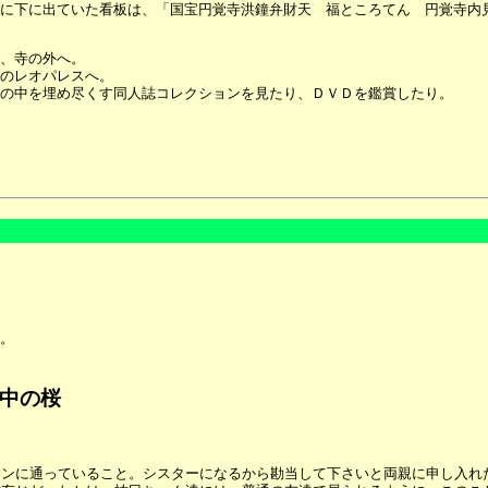
に下に出ていた看板は、「国宝円覚寺洪鐘弁財天 福ところてん 円覚寺内
、寺の外へ。
のレオパレスへ。
の中を埋め尽くす同人誌コレクションを見たり、ＤＶＤを鑑賞したり。
。
中の桜
アンに通っていること。シスターになるから勘当して下さいと両親に申し入れ