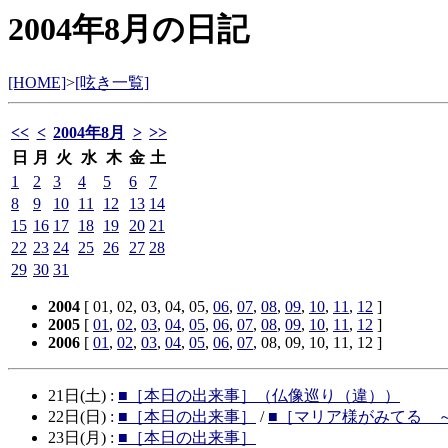
2004年8月の日記
[HOME]
>
[呟き一覧]
<<
<
2004年8月
>
>>
日
月
火
水
木
金
土
1
2
3
4
5
6
7
8
9
10
11
12
13
14
15
16
17
18
19
20
21
22
23
24
25
26
27
28
29
30
31
2004
[ 01, 02, 03, 04, 05,
06
,
07
,
08
,
09
,
10
,
11
,
12
]
2005
[
01
,
02
,
03
,
04
,
05
,
06
,
07
,
08
,
09
,
10
,
11
,
12
]
2006
[
01
,
02
,
03
,
04
,
05
,
06
,
07
, 08, 09, 10, 11, 12 ]
21日(土) :
■［本日の出来事］（仏像巡り（違））
22日(日) :
■［本日の出来事］
/
■［マリア様がみてる 
23日(月) :
■［本日の出来事］