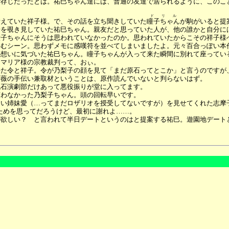
ご存じだったとは。祐巳ちゃん達には、普通の友達で居られるように、このこ
ドリル
考えていた祥子様。で、その話を立ち聞きしていた
瞳子ちゃん
が駒がいると提
場を覗き見していた祐巳ちゃん。親友だと思っていた人が、他の誰かと自分に
瞳子ちゃんにそうは思われていなかったのか。思われていたからこその祥子様
込むシーン。思わずメモに感嘆符を並べてしまいましたよ。元々百合っぽい本
の想いに気づいた祐巳ちゃん。瞳子ちゃんが入って来た瞬間に別れて座ってい
。マリア様の宗教裁判って、おぃ。
来た令と祥子。令が乃梨子の顔を見て「まだ原石ってとこか」と言うのですが
薔薇の手伝い兼取材ということは、原作読んでいないと判らないはず。
流石演劇部だけあって悪役振りが堂に入ってます。
言わなかった乃梨子ちゃん。頭の回転早いです。
しい姉妹愛（…ってまだロザリオを授受してないですが）を見せてくれた志摩
ためを思ってだろうけど、最初に謝れよ……。
が欲しい？ と言われて半日デートというのはと提案する祐巳。遊園地デート