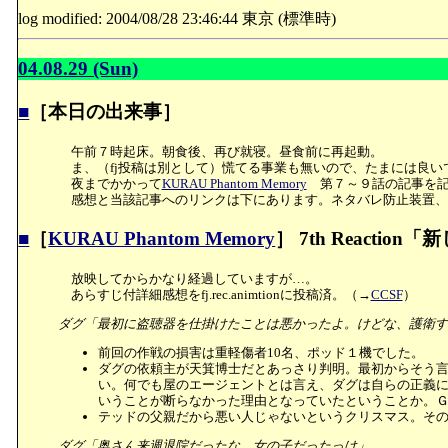
log modified: 2004/08/28 23:46:44 東京 (標準時)
04.08.29 (Sun)
■
［本日の出来事］
午前７時起床。朝食後、再び就寝。昼食前に再起動。
ま、（fj投稿は別として）慌てる事業も無いので、たまには良い
夜までかかって
KURAU Phantom Memory
第７～９話の記事を記
感想と当該記事へのリンクは下にあります。ネタバレ防止装置、
■
［
KURAU Phantom Memory
］ 7th Reactio
放映してからかなり経過していますが…。
あらすじ付詳細感想をfj.rec.animtionに投稿済。（→
CCSF
）
ダグ「最初に盗聴器を仕掛けたことは悪かったよ。けどな、護衛す
前回の作戦の損害は重軽傷者10名、ポッド１機でした。
ダグの依頼主が天箕博士だとあっさり判明。最初からそう
い。何でも屋のエージェントとは言え、ダグは自らの正義
いうことが断らなかった理由となっていたということか。
テッドの父親だから悪い人じゃないというクリスマス。そ
ダグ「奥さん来週退院だったな。女の子だったっけ」