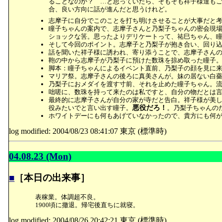
ることなのか？ …と思っていたら、そもそも祥子様達も
合、良い方向に話が進んだと思うけれど。
志摩子に自分でこのことを打ち明けさせることが大事だと
瞳子ちゃんの案内で、志摩子さんと乃梨子ちゃんの密会現
ショックな筈。思ったよりデリケートって、祐巳ちゃん、
そして今回のポイント。志摩子と乃梨子が抱き合い、回り
話を聞いた祥子様に誘われ、寄り添うことで、志摩子さん
鞄の中から志摩子が乃梨子に預けた数珠を掠め取った瞳子
脚本：瞳子ちゃんによるイベント直前、乃梨子の顔を見に
マリア祭。志摩子さんの後ろに真美さんが。妹の居ない白
乃梨子におメダイを渡す寸前、それを止めた瞳子ちゃん。
咄嗟に、数珠を持って来たのは私ですと、自分の物だとは
最終的に志摩子さんが自分の家が寺だと告白。祥子様が美
役みたいでと言い出す瞳子。
悪役だろ！
。乃梨子ちゃんの
ホワイトデーにも何もあげていなかったので、貴方にも何
log modified: 2004/08/23 08:41:07 東京 (標準時)
04.08.23 (Mon)
■
［本日の出来事］
表稼業。体調超不良。
1900頃に撤退。帰宅後直ちに就寝。
log modified: 2004/08/26 20:42:21 東京 (標準時)