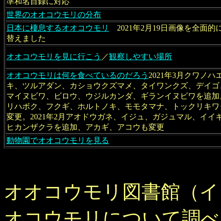
準和名目録に対応
世界のオオコウモリの分布
日本に棲息するオオコウモリ
2021年2月19日画像を全面的
替えました
オオコウモリを見に行こう
／
観察しやすい場所
オオコウモリは何を食べているのだろう
2021年3月クワノハ
キ、ツルアダン、カショウクズマメ、タイワンクズ、デイゴ
マイヌビワ、ビロウ、ウジルカンダ、ギランイヌビワを追加
リハボク、フクギ、ホルトノキ、モモタマナ、トックリキワ
変更。2021年2月アオドウガネ、イジュ、ガジュマル、イイ
ヒカンザクラを追加、アカギ、アコウも変更
動物園でオオコウモリを見る
オオコウモリ図書館（イ
オコウモリについて調べ