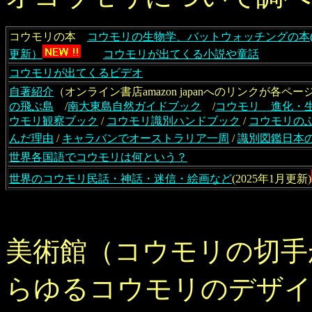
コウモリの本
コウモリの生物学、バットウォッチングの本(2
更新）
コウモリが出てくる小説や童話
コウモリが出てくるビデオ
自著紹介
（オンライン書店amazon japanへのリンク
の飛ぶ島
/
南大東島自然ガイドブック
/
コウモリ 進化・
ウモリ観察ブック
/
コウモリ識別ハンドブック
/
コウモリの
んだ理由
/
キャラバンでオーストラリア一周
/
識別図鑑日本
世界各国語でコウモリは何という？
世界のコウモリ民話・神話・迷信・絵画など
(2025年1月更新)
美術館（コウモリの切手
らゆるコウモリのデザイ