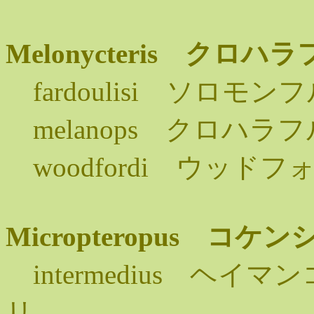
Melonycteris ク
fardoulisi ソロモ
melanops クロハラ
woodfordi ウッド
Micropteropus 
intermedius ヘ
リ