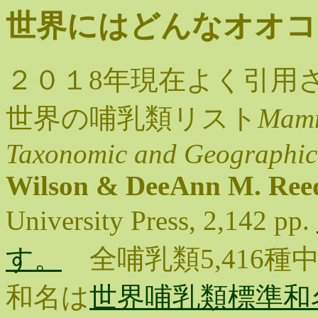
世界にはどんなオオ
２０１8年現在よく引用
世界の哺乳類リスト
Mamm
Taxonomic and Geographic 
Wilson & DeeAnn M. Reede
University Press, 2,142 pp.
す。
全哺乳類5,416種
和名は
世界哺乳類標準和