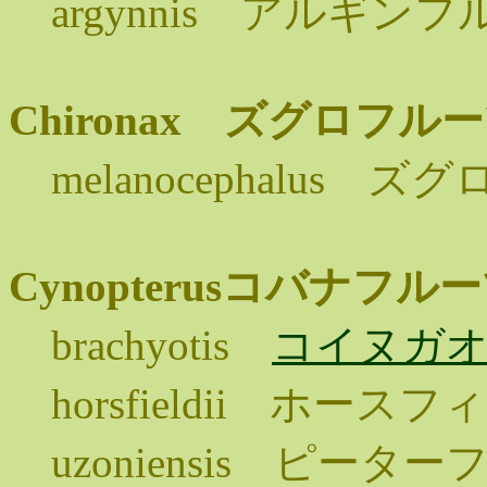
argynnis アルギン
Chironax ズグロフ
melanocephalus
Cynopterusコバナフ
brachyotis
コイヌガ
horsfieldii ホー
uzoniensis ピータ