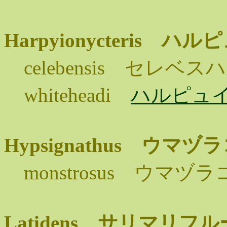
Harpyionycteris
celebensis セレ
whiteheadi
ハルピュ
Hypsignathus ウマ
monstrosus ウマヅ
Latidens サリマリ