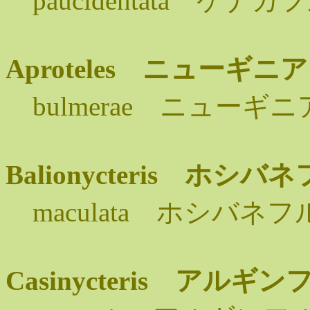
paucidentata ケ
Aproteles ニュー
bulmerae ニュー
Balionycteris ホ
maculata ホシバネ
Casinycteris ア