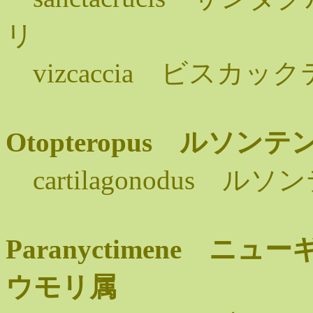
リ
vizcaccia ビスカ
Otopteropus ルソ
cartilagonodus
Paranyctimene 
ウモリ属