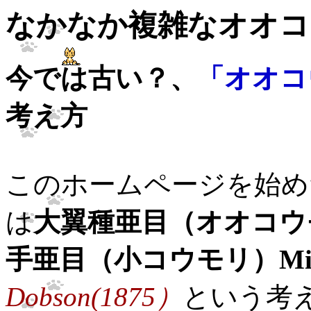
なかなか複雑なオオコ
今では古い？、
「オオコ
考え方
このホームページを始めた頃
は
大翼種亜目（オオコウモリ）
手亜目（小コウモリ）Microc
Dobson(1875）
という考