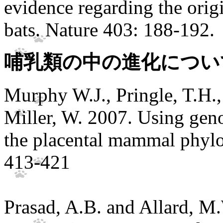
evidence regarding the origi
bats. Nature 403: 188-192.
哺乳類の中の進化につい
Murphy W.J., Pringle, T.H.,
Miller, W. 2007. Using geno
the placental mammal phyl
413-421
Prasad, A.B. and Allard, 