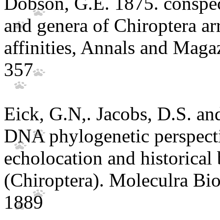
Dobson, G.E. 1875. conspect
and genera of Chiroptera ar
affinities, Annals and Maga
357
Eick, G.N,. Jacobs, D.S. a
DNA phylogenetic perspecti
echolocation and historical
(Chiroptera). Moleculra Bi
1889