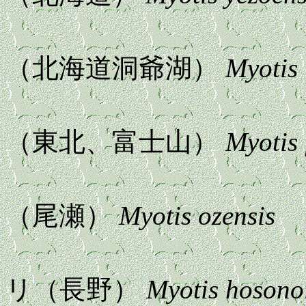
ヒメホオ
（北海道洞爺湖）
Myotis 
フジホオ
（東北、富士山）
Myotis 
オゼホオ
（尾瀬）
Myotis ozensis
シナノホ
リ（長野）
Myotis hosono