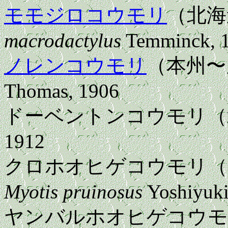
モモジロコウモリ
（北海
macrodactylus
Temminck, 
ノレンコウモリ
（本州
Thomas, 1906
ドーベントンコウモリ（
1912
クロホオヒゲコウモリ（
Myotis pruinosus
Yoshiyuki
ヤンバルホオヒゲコウモ