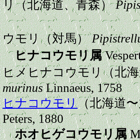
リ（北海道、青森）
Pipis
コウライ
ウモリ（対馬）
Pipistrell
ヒナコウモリ属
Vespert
ヒメヒナコウモリ（北
murinus
Linnaeus, 1758
ヒナコウモリ
（北海道
Peters, 1880
ホオヒゲコウモリ属
My