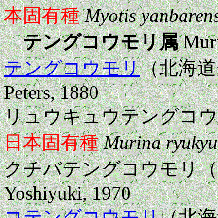
本固有種
Myotis yanbarens
テングコウモリ属
Mur
テングコウモリ
（北海
Peters, 1880
リュウキュウテングコウ
日本固有種
Murina ryuky
クチバテングコウモリ（
Yoshiyuki, 1970
コテングコウモリ
（北海