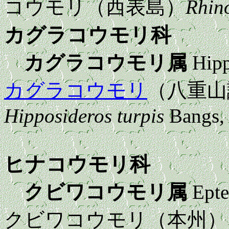
コウモリ（西表島）
Rhin
カグラコウモリ科
カグラコウモリ属
Hipp
カグラコウモリ
（八重山
Hipposideros turpis
Bangs,
ヒナコウモリ科
クビワコウモリ属
Epte
クビワコウモリ（本州）