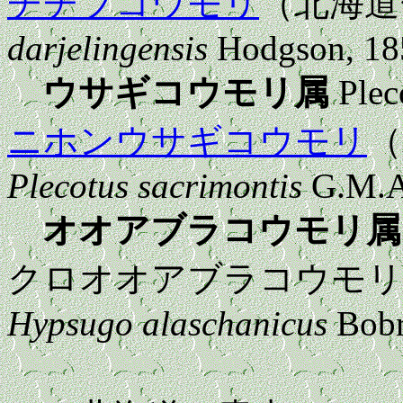
チチブコウモリ
（北海道
darjelingensis
Hodgson, 18
ウサギコウモリ属
Plec
ニホンウサギコウモリ
（
Plecotus sacrimontis
G.M.Al
オオアブラコウモリ属
クロオオアブラコウモリ
Hypsugo alaschanicus
Bobr
クロオオ