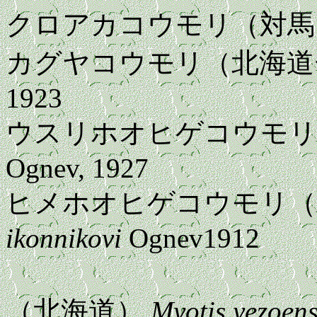
クロアカコウモリ（対
カグヤコウモリ（北海
1923
ウスリホオヒゲコウモリ
Ognev, 1927
ヒメホオヒゲコウモリ
ikonnikovi
Ognev1912
エゾホオ
（北海道）
Myotis yezoens