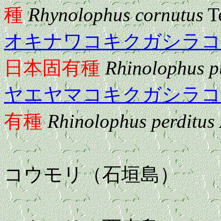
種
Rhynolophus cornutus
T
オキナワコキクガシラコ
日本固有種
Rhinolophus p
ヤエヤマコキクガシラコ
有種
Rhinolophus perditus
イシガキ
コウモリ（石垣島）
イリオモ