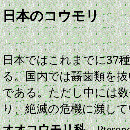
日本のコウモリ
日本ではこれまでに37
る。国内では齧歯類を抜
である。ただし中には数
り、絶滅の危機に瀕して
オオコウモリ科
Pterop