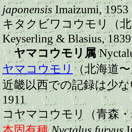
japonensis
Imaizumi, 1953
キタクビワコウモリ（北
Keyserling & Blasius, 1839
ヤマコウモリ属
Nyctal
ヤマコウモリ
（北海道
近畿以西での記録は少
1911
コヤマコウモリ（青森・
本固有種
Nyctalus furvus
I