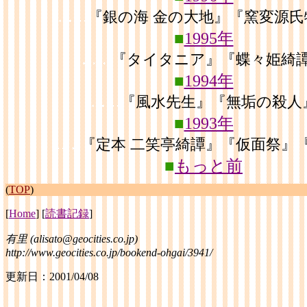
……
『銀の海 金の大地』『窯変源氏
■
1995年
……
『タイタニア』『蝶々姫綺
■
1994年
……
『風水先生』『無垢の殺人
■
1993年
……
『定本 二笑亭綺譚』『仮面祭』
■
もっと前
(
TOP
)
[
Home
] [
読書記録
]
有里 (alisato@geocities.co.jp)
http://www.geocities.co.jp/bookend-ohgai/3941/
更新日：2001/04/08