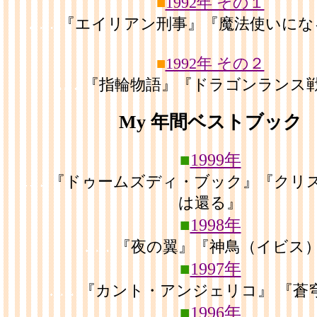
■
1992年 その１
……
『エイリアン刑事』『魔法使いにな
■
1992年 その２
……
『指輪物語』『ドラゴンランス
My 年間ベストブック
■
1999年
……
『ドゥームズディ・ブック』『クリ
は還る』
■
1998年
……
『夜の翼』『神鳥（イビス
■
1997年
……
『カント・アンジェリコ』 『蒼
■
1996年