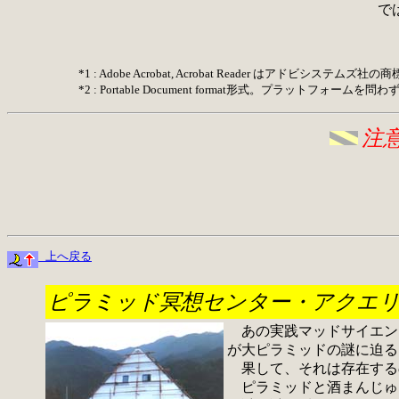
では
*1 : Adobe Acrobat, Acrobat Reader はアドビシステムズ社
*2 : Portable Document format形式。プラットフ
注意
 上へ戻る
ピラミッド冥想センター・アクエ
あの実践マッドサイエンス
が大ピラミッドの謎に迫る
果して、それは存在する
ピラミッドと酒まんじゅ