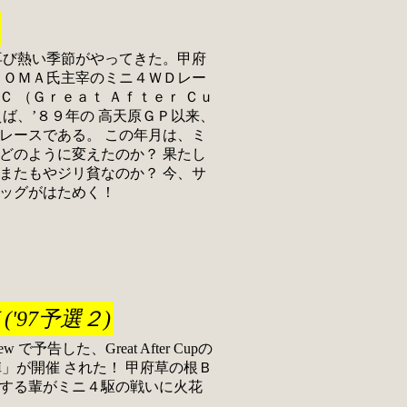
再び熱い季節がやってきた。甲府
ＧＯＭＡ氏主宰のミニ４ＷＤレー
 （Ｇｒｅａｔ Ａｆｔｅｒ Ｃｕ
ば、’８９年の 高天原ＧＰ以来、
レースである。 この年月は、ミ
どのように変えたのか？ 果たし
またもやジリ貧なのか？ 今、サ
ッグがはためく！
'97予選２)
ew で予告した、Great After Cupの
」が開催 された！ 甲府草の根Ｂ
する輩がミニ４駆の戦いに火花