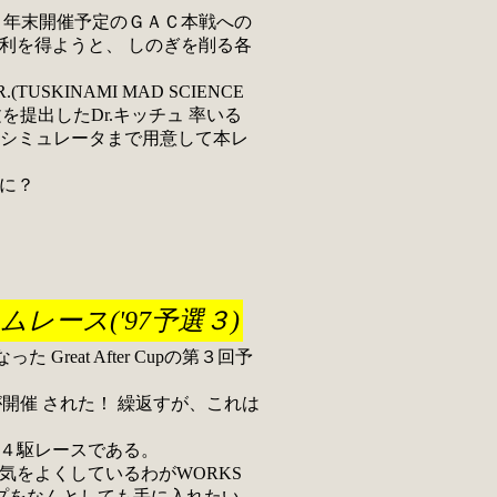
氏は、年末開催予定のＧＡＣ本戦への
利を得ようと、 しのぎを削る各
TUSKINAMI MAD SCIENCE
文を提出したDr.キッチュ 率いる
EXCELシミュレータまで用意して本レ
に？
レース('97予選３)
た Great After Cupの第３回予
が開催 された！ 繰返すが、これは
４駆レースである。
をよくしているわがWORKS
キップをなんとしても手に入れたい