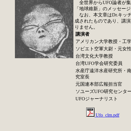
全世界からUFO論者が集
「地球維新」のメッセージ
なお、本文章はDr.キッ
成されたものであり、講演
りません。
講演者
アメリカン大学教授・工
ソビエト空軍大尉・元女
台湾文化大学教授
台湾UFO学会研究委員
水産庁遠洋水産研究所・
究室長
元国連本部広報担当官
ソユーズUFO研究センタ
UFOジャーナリスト
Ufo_clm.pdf