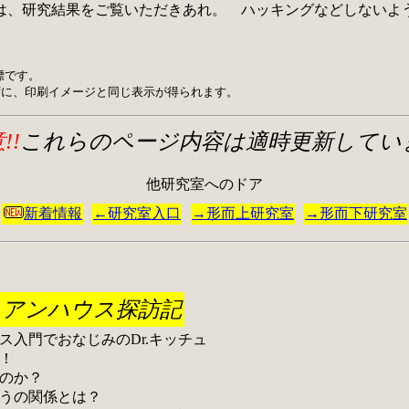
、研究結果をご覧いただきあれ。 ハッキングなどしないよ
の商標です。
ォームを問わずに、印刷イメージと同じ表示が得られます。
!!
これらのページ内容は適時更新してい
他研究室へのドア
新着情報
←研究室入口
→形而上研究室
→形而下研究室
リアンハウス探訪記
入門でおなじみのDr.キッチュ
！
のか？
うの関係とは？