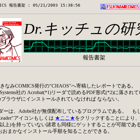
CS 報告書架 : 05/21/2003 15:38:56        
Dr.キッチュの研
報告書架
みCOMICS発行の"CHAOS"へ寄稿したレポートである。
 Systems社の Acrobat(*1)リーダで読めるPDF形式(*
君のブラウザにインストールされていなければ ならない。
ーダーは、Adobe社が無償配布しているプログラムである。 もし
bat Reader"アイコンもしくは
★ここ★
をクリックすることにより、
.3.0J以上)を持っていない諸君も同様にゲットすることが可能であ
der のおおまかなインストール手順を知ることができる。