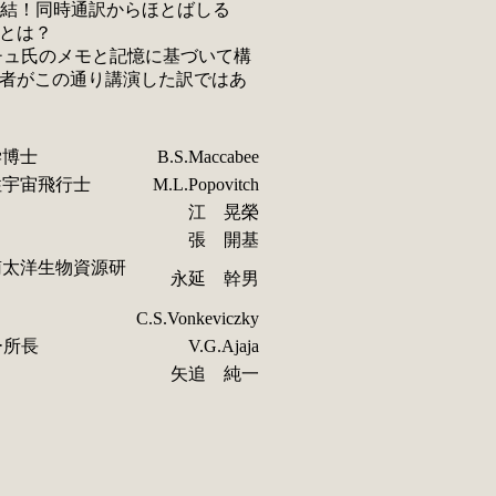
結！同時通訳からほとばしる
とは？
チュ氏のメモと記憶に基づいて構
者がこの通り講演した訳ではあ
学博士
B.S.Maccabee
性宇宙飛行士
M.L.Popovitch
江 晃榮
張 開基
南太洋生物資源研
永延 幹男
C.S.Vonkeviczky
ー所長
V.G.Ajaja
矢追 純一