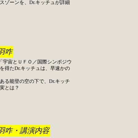
ゾーンを、Dr.キッチュが詳細
羽咋
「宇宙とＵＦＯ／国際シンポジウ
を得たDr.キッチュは、早速かの
る能登の空の下で、Dr.キッチ
実とは？
羽咋・講演内容