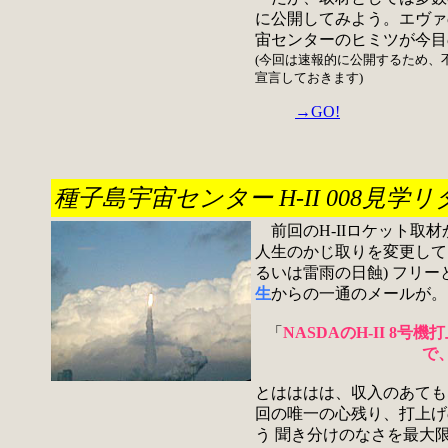
に公開してみよう。エヴァ
宙センターのヒミツが今目
(今回は速報的に公開するため、
宣言しておきます)
→GO!
種子島宇宙センター H-II 008見学リターン
前回のH-IIロケット取
人生のかじ取りを変更して
るいは雷雨の日蝕) フリ
生
からの一通のメールが。
「
NASDAのH-II 8号
で
とはははは、収入のあても
回の唯一の心残り、打上げ
う 聞き分けのなさを最大