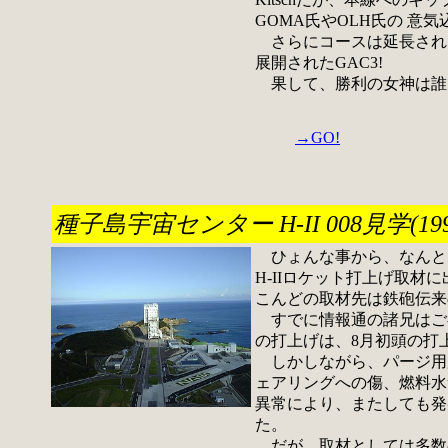
GOMA氏やOLH氏の 意
さらにコースは延長され
展開されたGAC3!
果して、勝利の女神は誰
→GO!
種子島宇宙センター H-II 008見学(1999/
ひょんな事から、なんとあ
H-IIロケット打上げ取材に
こんどの取材先は鉄砲伝来
すでに情報通の諸兄はご
の打上げは、8月初頭の打
しかしながら、パージ用
ェアリングへの傷、燃料水
異常により、またしても発
た。
だが、取材としては多数