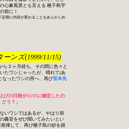
の心象風景とも言える 種子島宇
の前に！
不定期に内容が変わることをあらかじめ
ズ(1999/11/15)
材から２ヶ月経ち、その間に色々と
いたワシじゃったが、晴れて(あ
ーとなったワシの所へ、再び
笹本先
機打上げの日程が11/15に確定したの
、どう？
」
ないワシではあるが、やはり前
の轟音をぜひ聞いてみたいとい
限発揮して、再び種子島の砂を踏