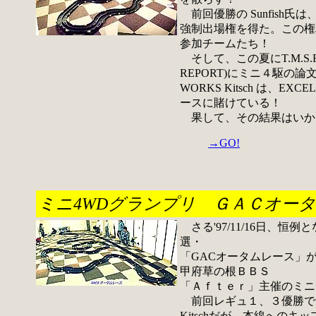
前回優勝の Sunfish
強制出場権を得た。この権
参加チームたち！
そして、この夏にT.M.S.R.(
REPORT)にミニ４駆の論
WORKS Kitsch は、
ースに賭けている！
果して、その結果はいか
→GO!
ミニ4WDグランプリ ＧＡＣオータム
さる'97/11/16日、恒例となっ
選・
「GACオータムレース」
甲府草の根ＢＢＳ
「Ａｆｔｅｒ」主催のミニ
前回レギュ１、３優勝で気
Kitschだが、本線への