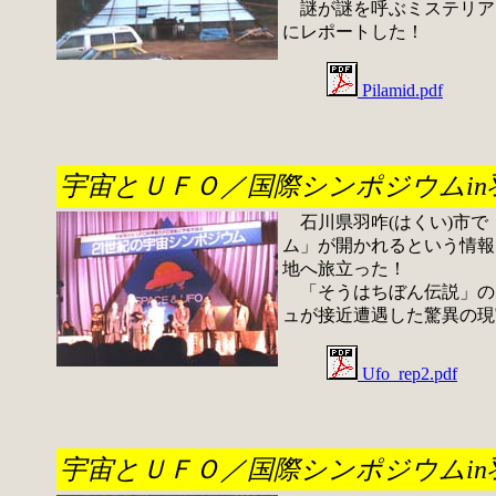
謎が謎を呼ぶミステリアス
にレポートした！
Pilamid.pdf
宇宙とＵＦＯ／国際シンポジウムin
石川県羽咋(はくい)市で
ム」が開かれるという情報
地へ旅立った！
「そうはちぼん伝説」のあ
ュが接近遭遇した驚異の現
Ufo_rep2.pdf
宇宙とＵＦＯ／国際シンポジウムin