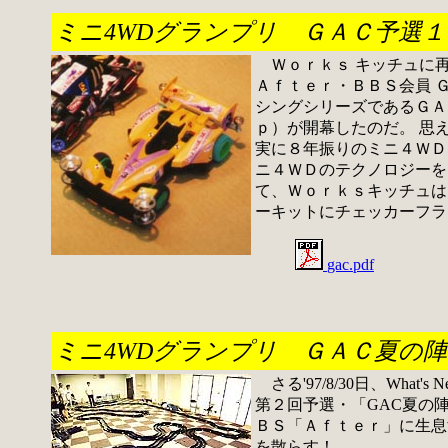
ミニ4WDグランプリ ＧＡＣ予選１
Ｗｏｒｋｓ キッチュに
Ａｆｔｅｒ・ＢＢＳ会員 
シングシリーズであるＧＡＣ
ｐ）が開幕したのだ。 思え
実に８年振りのミニ４ＷＤ
ニ４ＷＤのテクノロジーを
て、Ｗｏｒｋｓキッチュは
ーキットにチェッカーフラ
gac.pdf
ミニ4WDグランプリ ＧＡＣ夏の陣 (
さる'97/8/30日、What's N
第２回予選・「GAC夏の陣
ＢＳ「Ａｆｔｅｒ」に生息
を散らす！