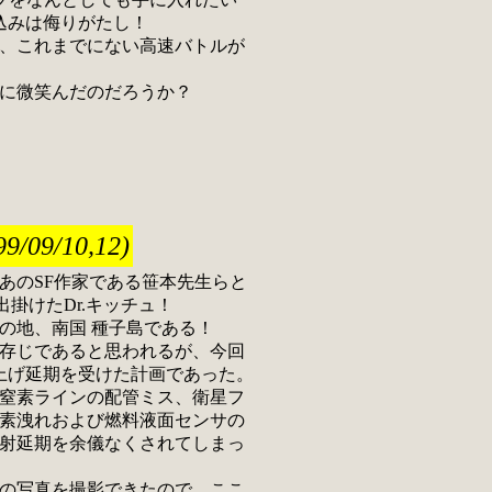
気込みは侮りがたし！
、これまでにない高速バトルが
に微笑んだのだろうか？
09/10,12)
のSF作家である笹本先生らと
出掛けたDr.キッチュ！
の地、南国 種子島である！
存じであると思われるが、今回
上げ延期を受けた計画であった。
窒素ラインの配管ミス、衛星フ
素洩れおよび燃料液面センサの
射延期を余儀なくされてしまっ
の写真を撮影できたので、ここ