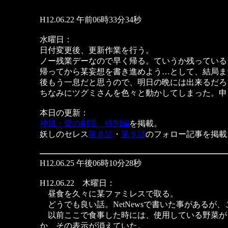
H12.06.22 午前06時33分34秒
水曜日：
日付変更後、更新作業を行う。
ノー残業デーなので早く帰る。ていうか残っている
帰ってから某妄想を書き進めよう…として、結局ま
後もう一息だと思うので、明日の晩には出来るだろ
ちなみにツグミさんを色々と動かしてしまった。申
本日の更新：
神風・愛の劇場 特別編
を掲載。
妖しのセレス
第８話
・
第９話
のフォロー記事を掲載
H12.06.25 午後06時10分28秒
H12.06.22 木曜日：
昼食を久々に某ファミレスで取る。
どうでも良い話。NetNewsで書いた事がある
以前ここで食事した時には、使用している野菜が
か、その表示が消えていた。