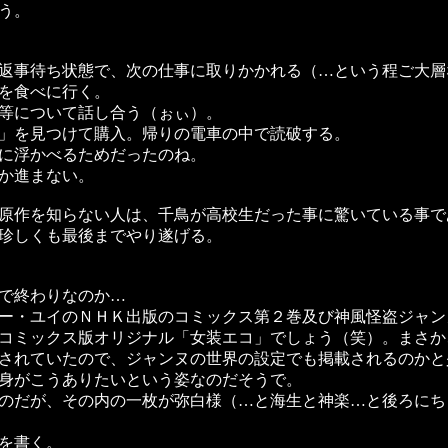
う。
返事待ち状態で、次の仕事に取りかかれる（…という程ご大層
を食べに行く。
等について話し合う（ぉぃ）。
」を見つけて購入。帰りの電車の中で読破する。
に浮かべるためだったのね。
か進まない。
原作を知らない人は、千鳥が高校生だった事に驚いている事で
珍しくも最後までやり遂げる。
で終わりなのか…
ー・ユイのＮＨＫ出版のコミックス第２巻及び神風怪盗ジャン
コミックス版オリジナル「女装エコ」でしょう（笑）。まさか
されていたので、ジャンヌの世界の設定でも掲載されるのかと
身がこうありたいという姿なのだそうで。
のだが、その内の一枚が弥白様（…と海生と神楽…と後ろにち
を書く。