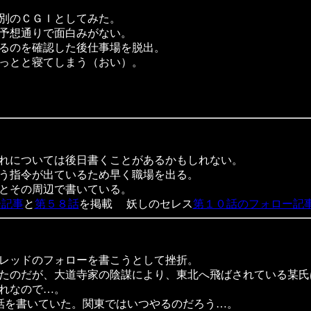
別のＣＧＩとしてみた。
予想通りで面白みがない。
るのを確認した後仕事場を脱出。
っとと寝てしまう（おい）。
れについては後日書くことがあるかもしれない。
う指令が出ているため早く職場を出る。
とその周辺で書いている。
ー記事
と
第５８話
を掲載 妖しのセレス
第１０話のフォロー記
レッドのフォローを書こうとして挫折。
たのだが、大道寺家の陰謀により、東北へ飛ばされている某氏
れなので…。
話を書いていた。関東ではいつやるのだろう…。