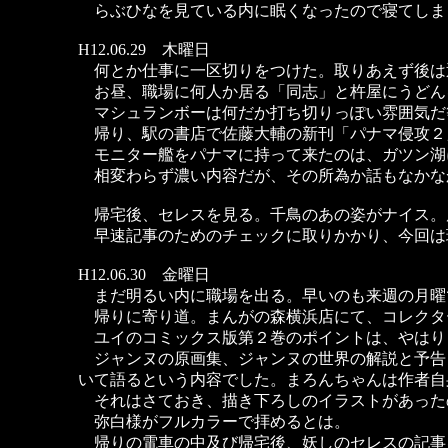
らぶひなを見ている内に眠くなったので寝てしま
H12.06.29 木曜日
何とか仕事に一区切りをつけた。取りあえず後は
お昼、職場に何人か居る「同志」と杵屋にうどん
マシュランボーは何だか打ち切りっぽい雰囲気だ
帰り、駅の書店で佐藤大輔の新刊「パナマ侵攻２
モニター艦をパナマに持って来たのは、ガツン湖
相変わらず濃い内容だが、その所為か話もなかな
帰宅後、セレスを見る。千鳥のあの姿がナイス。
早速記事のためのチェックに取りかかり、今回は
H12.06.30 金曜日
まだ明るい内に職場を出る。早いのも来週の月曜
帰りに寄り道。まんがの森横浜店にて、コレクタ
ユイのコミックス版第２巻のポイントは、やはり
ジャンヌの原画集、ジャンヌの世界の解説と予告
いて語るという内容でした。まろんちゃんは作者自
それはさておき、描き下ろしのイラストがあった
弥白様がフルカラーで拝めるとは。
帰りの電車の中及び帰宅後、妖しのセレスの記事