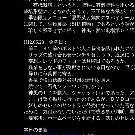
「有機栽培」というと、肥料に有機肥料を用いる
栽培形態のことなのだそうで、不正確な表示がこれ
季節限定メニュー「夏野菜と鶏肉のスパイシーカ
に関して、生物農薬（対抗植物）であるという話が
珍しく残業せずに帰り、神風・愛の劇場第５７話
H12.06.23 金曜日：
前日、４年前のポストの人に昼食を誘われたので
サラダの盛り合わせランチを食しつつ、近況につ
妄想スレッドのフォローは月曜日であろうか。
残業をしない事が奨励されている日なので、早く
帰りに秋葉原に寄る。
書泉で横山信義と谷甲州の新刊を購入。
続いて、石丸ソフトワンに向かう。
神風のＬＤを購入。ジャケットは都であった。ア
ここは暫く振りに行ったのであるが、ＤＶＤコー
妖しのセレスのサントラが発売になっていた筈な
ために、気付かないでいただけで或る事が判明。早
帰宅後、ホームページを更新する。妖しのセレス
本日の更新：