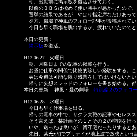
朝、出勤前に掲示板を復活させておく。
以前のＢＢＳは極めて使い勝手が悪かったので、
選挙の結果であるが、やはり指定席なだけあって
夕方、職場で神風のフォロー記事が投稿されてい
今日も早く職場を脱出するが、疲れていたのでと
本日の更新：
掲示板
を復活。
H12.06.27 火曜日
朝、月曜日までの記事の掲載を行う。
お昼に仕事の関係で比較的珍しい経験をする。こ
実は今週は可能な限り残業をしてはいけないとい
帰りに妄想スレッドのフォローを書き始める。都
本日の更新 神風・愛の劇場
特別編２のフォロ
H12.06.28 水曜日
今日も早く仕事場を出る。
帰りの電車の中で、サクラ大戦の記事やセレスス
そう言えば、某計画その１とその２の増刷を行っ
いや、送ったは良いが、留守宅だったりするとあ
先日、某氏がfjでプリナイが地上波で放映という