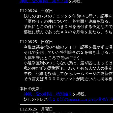
神風・愛の劇場 第５７話
を掲載。
H12.06.24 土曜日：
妖しのセレスのチェックを午前中に行い、記事を
「夏祭り」の件について、各方面と連絡を取る。
某氏にもこの件につきＤＭを送付する予定なので
部屋に積んであったＡＸの今月号を見たら、うち
H12.06.25 日曜日：
今週は某妄想の本編のフォロー記事を書かずに済
それで妄想していた特別編その２を書き上げる。
大体出来たところで選挙に行く。
小選挙区制のつまらない所は、選挙区によっては
私の住む町の選挙区も、わりと有名人な人の指定
午後、記事を投稿してからホームページの更新作
そう言えば５０００カウントが間近いのに掲示板
本日の更新：
神風・愛の劇場 特別編２
を掲載。
妖しのセレス
第１０話のjapan.anime.pretty投稿記
H12.06.26 月曜日