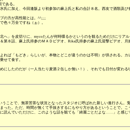
回である。
某氷氏に加え、今回逢阪より初参加の麻上氏と私の合計８名。西友で酒類及び
方が高性能とは。^^;;;;
で色々万全ですね（ぉ）。
へ」を皮切りに、mycoたんが何時喋るかというのを観るためだけにリア
＆第８話、麻上氏持参のＭＡＤビデオ、Rika氏持参の麻上氏迎撃ビデオ、
よれば「もどき」らしいが、本物とどこが違うのかは不明）が供される。カ
に乗せて食す。
めにしたのだが（一人当たり麦酒２缶しか無い！）、それでも日付が変わる
いうことで、無茶苦茶な状況となったスタジオに呼ばれた新しい進行さん。
しまった。ただ、時間が無くて手抜きするにもやり方があるということで。こ
先に読んでいただけに、このような話を観ても「綺麗ごとだよな……」と感じ