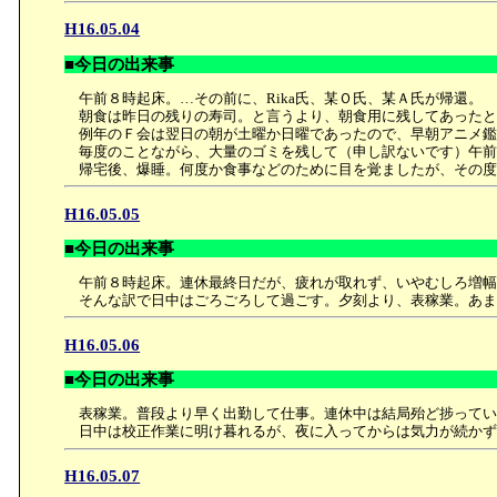
H16.05.04
■今日の出来事
午前８時起床。…その前に、Rika氏、某Ｏ氏、某Ａ氏が帰還。
朝食は昨日の残りの寿司。と言うより、朝食用に残してあったと
例年のＦ会は翌日の朝が土曜か日曜であったので、早朝アニメ鑑
毎度のことながら、大量のゴミを残して（申し訳ないです）午前
帰宅後、爆睡。何度か食事などのために目を覚ましたが、その度
H16.05.05
■今日の出来事
午前８時起床。連休最終日だが、疲れが取れず、いやむしろ増幅
そんな訳で日中はごろごろして過ごす。夕刻より、表稼業。あま
H16.05.06
■今日の出来事
表稼業。普段より早く出勤して仕事。連休中は結局殆ど捗ってい
日中は校正作業に明け暮れるが、夜に入ってからは気力が続かず。
H16.05.07