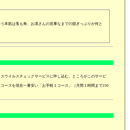
いう本筋は兎も角、お凛さんの見事なまでの脱ぎっぷりが何と
ボックスウイルスチェックサービスに申し込む。ところがこのサービ
金コースを現在一番安い「お手軽１コース」（月間１時間まで250