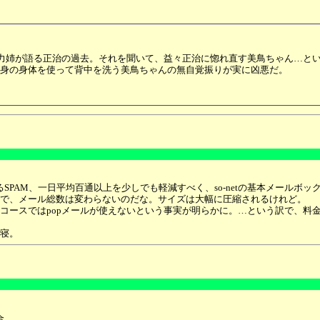
力姉が語る正治の過去。それを聞いて、益々正治に惚れ直す美鳥ちゃん…と
自身の身体を使って背中を洗う美鳥ちゃんの無自覚振りが実に凶悪だ。
るSPAM、一日平均百通以上を少しでも軽減すべく、so-netの基本メール
ので、メール総数は変わらないのだな。サイズは大幅に圧縮されるけれど。
金コースではpopメールが使えないという事実が明らかに。…という訳で、料
寝。
合。