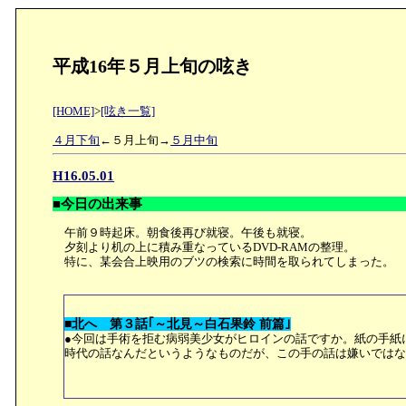
平成16年５月上旬の呟き
[HOME]
>
[呟き一覧]
４月下旬
←５月上旬→
５月中旬
H16.05.01
■今日の出来事
午前９時起床。朝食後再び就寝。午後も就寝。
夕刻より机の上に積み重なっているDVD-RAMの整理。
特に、某会合上映用のブツの検索に時間を取られてしまった。
■北へ 第３話｢～北見～白石果鈴 前篇｣
●今回は手術を拒む病弱美少女がヒロインの話ですか。紙の手紙
時代の話なんだというようなものだが、この手の話は嫌いでは