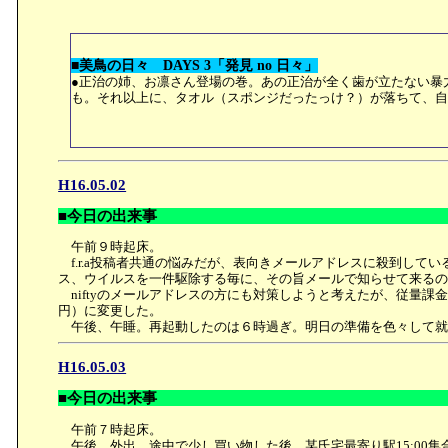
■美鳥の日々 DAYS 3「発見 no 日々」
●正治の姉、お凛さん登場の巻。あの正治が全く歯が立たない暴
も。それ以上に、タオル（スポンジだったっけ？）が落ちて、
H16.05.02
■今日の出来事
午前９時起床。
f.r.a投稿者共通の悩みだが、表向きメールアドレスに殺到してい
ス、ウイルスを一件駆除する毎に、その旨メールで知らせて来る
niftyのメールアドレスの方にも対策しようと考えたが、従量課
円）に変更した。
午後、午睡。再起動したのは６時過ぎ。明日の準備を色々して就
H16.05.03
■今日の出来事
午前７時起床。
午後、外出。途中で少し買い物した後、某氏宅最寄り駅15:00集