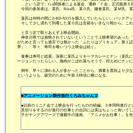
…という訳で、f.r.a関係者による宴会、通称「Ｆ会」正式版第５
今回の参加者は、某氏、Rika氏、某Ｏ氏、鎌倉某氏、某Ｍ氏、
某氏は何時の間にかRD-XS35を購入していたらしい。バックアップの
そして少し遅れて到着した某Ｏ氏は玄箱をいきなり鞄から。これ
と言う訳で取りあえず上映会開始。
神奈川県では放映されていないということで上映希望のあった「北
がためと言っても過言では無かった「ふたりはプリキュア」第１話
界」……等々、寿司を喰いつつ上映会は続く。
食事は寿司と総菜。深夜に某氏よりキーマカレーとナン（某氏に
ージョンだったらしい。挽肉がこぼれ落ちそうで、控えめにナン
例年、早々に潰れる人が多かったことから、酒量を普段より少な
というよりも、疲労のために午前３時頃に横になる。
■アニメーション製作進行くろみちゃん２
●以前のミニＦ会で上映会を行ったものの続編。３本同時進行と
見切りをするのが進行の仕事との台詞には実はちょっと肯いて
子がヤングアワーズで連載中の漫画、「アニメがお仕事！」を