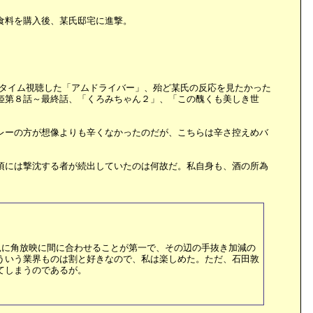
食料を購入後、某氏邸宅に進撃。
ルタイム視聴した「アムドライバー」、殆ど某氏の反応を見たかった
月姫第８話～最終話、「くろみちゃん２」、「この醜くも美しき世
レーの方が想像よりも辛くなかったのだが、こちらは辛さ控えめバ
頃には撃沈する者が続出していたのは何故だ。私自身も、酒の所為
兎に角放映に間に合わせることが第一で、その辺の手抜き加減の
ういう業界ものは割と好きなので、私は楽しめた。ただ、石田敦
てしまうのであるが。