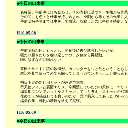
■今日の出来事
表稼業。午前中に打ち合わせ。その内容に基づき、午後から作業
その間にも色々と仕事が持ち込まれ、夕刻から漸くその作業に入
午前２時半頃まで仕事をして撤退。就寝したのは午前４時前とな
H16.05.08
■今日の出来事
午前８時起床。もっとも、朝食後に再び就寝した訳だが。
寝たり起きたりを繰り返しつつ、夕刻から再起動。
眠いはずなのに眠れない。
某氏のサイトに謎の数値が。カウンターをつけたということらし
雑記を見て戻って来ても回ってしまうカウンター……と突っ込も
明日予定の新刊用カットが速達で到着。
堕天使フィンと裏面エリス。今回渡していた分の原稿に、エリス
編集用マシンでカットをスキャンして…と考え、スキャナのSCS
改めてSCSI接続しても良いのだが、元々購入してあったUSB-S
編集作業、既刊の増刷を終えて就寝。
H16.05.09
■今日の出来事