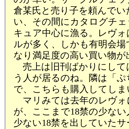
いるのだと。
倉某氏と売り子を頼んでい
い、その間にカタログチェ
クレアは窓にエルタニカ
キュア中心に漁る。レヴォ
書く。
ルが多く、しかも有明会場
そして、刑期を終えたら
なり満足度の高い買い物が
に翻訳しようという夢を
売上は旧刊ばかりにして
う人が居るのね。隣は「ぷ
●チェンシンとハチマキが
で、こちらも購入してしま
すのかで揉めていた時、
マリみては去年のレヴォ
ら先に話すと子どもみた
が、ここまで18禁の少な
●クレアさんはやっぱり刑
少ない18禁を出していた