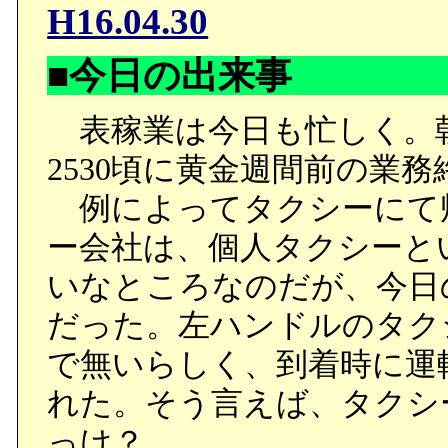
H16.04.30
い犬と一匹狼のどちらが良
■今日の出来事
テクノーラ社本社に呼び
表稼業は今日も忙しく。
リレオ開発の社長から、
2530頃に黄金週間前の業務
戻すと告げられるが、ド
例によってタクシーにて
になりませんと言い、そ
ー会社は、個人タクシーと
ドルフはロックスミス博
いなところなのだが、今日
ハウを独占、テクノーラ
だった。左ハンドルのタク
けた上で、ガリレオ開発
で無いらしく、到着時に運
だった。
れた。そう言えば、タクシ
その経緯をラビィから聞
っけ？