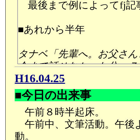
最後まで例によってfj記事
■あれから半年
タナベ「先輩へ。お父さん
今まで話せなかった分、７
H16.04.25
い。私の方は、相変わらず
その甲斐あってか、回復は
■今日の出来事
ってるって褒めて貰いまし
午前８時半起床。
る件も、この調子なら、来
午前中、文筆活動。午後
動。
試験に合格して半年。ハ