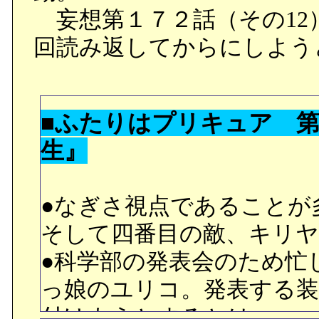
妄想第１７２話（その12
慣熟飛行に明け暮れなが
回読み返してからにしよう
合っていた。
そのタナベはリハビリに
を認めて貰えそうになる
■ふたりはプリキュア 
生』
●さり気なく、タナベがハ
ていたハンドグリップ（
●なぎさ視点であることが
り、ナマコを宇宙から持
そして四番目の敵、キリヤ
い描写がナイス。
●科学部の発表会のため忙
●ゴローの親父さん、ハチ
っ娘のユリコ。発表する装
います。あれで、親子の
付けようとするとは……