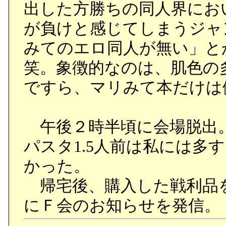
か。フィーさんたち、ク
出した方勝ちの同人界にお
ね。
が負けと感じてしまうジャ
みてのエロ同人が無い」と
■ガリレオ開発独立
笑。象徴的なのは、肌色の
ですら、マリみて本だけは
ドルフ「事業部長から社長
ました。今度は社長から常
午後２時半頃に会場脱出。
か」
パスタ1.5人前は私には多
専務 「皮肉は止めたまえ
かった。
常務だよ。ガリレオ開発の
帰宅後、購入した戦利品
ん」
にＦ会のお知らせを発信。
ドルフ「そうですね。確か