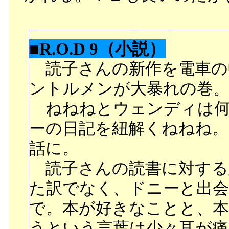
■R.O.D 9（小説）
読子さんの新作を電車の
ントルメンが大暴れの巻
ねねねとウェンディは何
ーの日記を紐解くねねね
話に。
読子さんの読書に対する
た訳でなく、ドニーと出
で。本が好きなことと、
うという言葉は少々耳が