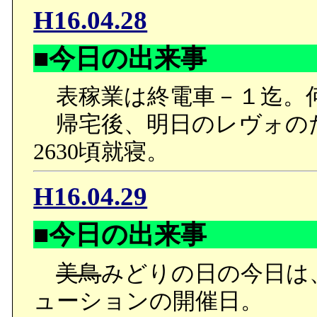
なる二人だが、チェンシ
H16.04.28
マキの言葉を聞くと言い
■今日の出来事
だった。
二人がここを訪れた目的
表稼業は終電車－１迄。
面会のためだった。
帰宅後、明日のレヴォの
フィーとユーリはクレア
2630頃就寝。
が、クレアは全ての罪を
H16.04.29
としては異例に短いとは言
■今日の出来事
た。
罰を受けたい気分だった
美鳥
みどりの日の今日は
語ったクレア。
ューションの開催日。
自分が社会の一員になり