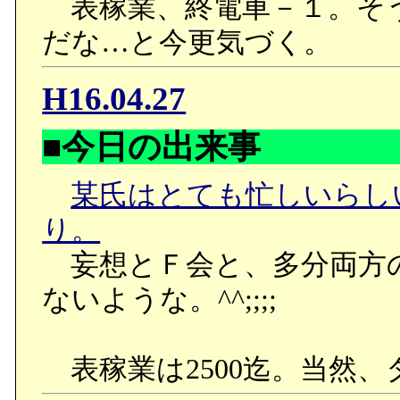
表稼業、終電車－１。そ
が自分と付き合ってくれ
チェンシン「好きだったか
だな…と今更気づく。
見聞きした筈なのに、ど
クレア「まさか。大嫌いだ
たいと思わないのか（最
H16.04.27
りかざして、頑張るだけで
くもなるのだが、それを
課に回されてね、彼女の下
■今日の出来事
てしまうので。
チェンシン「怒ったり悲し
●前回に続き、今回は美鳥
某氏はとても忙しいらし
人が気になるからだよ」
え、何で裸で寝かせてる
り。
妄想とＦ会と、多分両方
ないような。^^;;;;
月面のクレーターにある
ハチマキ。
表稼業は2500迄。当然、
お互いに何かを言いかけ