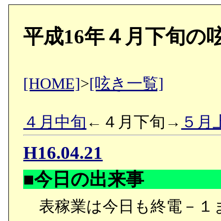
平成16年４月下旬の
[HOME]
>
[呟き一覧]
４月中旬
←４月下旬→
５月
H16.04.21
■今日の出来事
表稼業は今日も終電－１