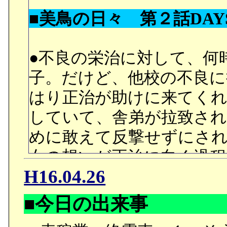
つもりなんでしょうか？
■美鳥の日々 第２話DAYS
く、恋心まで抱いている
というものだろうか。と
■ＯＰ
し（←ベタすぎ）。
●不良の栄治に対して、何
●キリヤはベローネ学園の
子。だけど、他校の不良
またまた細かいところが
れましたか。爽やかなイ
はり正治が助けに来てく
ックがフォン・ブラウン
づかみ。だけど彼のこと
していて、舎弟が拉致され
の風車になったり、ロッ
リヤの方が頬を赤らめた
めに敢えて反撃せずにさ
ラーエンジンの事故から
に。でも本作って、敵キ
女の想いが正治に向く過程
いところが色々と。人の
H16.04.26
ので、この恋心（私的に決
●せっかく正治の側に居る
のか、それともスルーさ
に、元に戻ってしまった
■今日の出来事
■ありがとう、またね
視したい。
の本体と向き合うことを拒