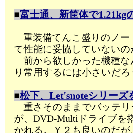
■
富士通、新筐体で1.21kg
重装備てんこ盛りのノート
て性能に妥協していないの
前から欲しかった機種なん
り常用するには小さいだろ
■
松下、Let'snoteシリー
重さそのままでバッテリ
が、DVD-Multiドライ
かれる。Ｙ２も良いのだが