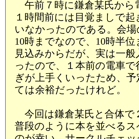
午前７時に鎌倉某氏から
張ろうとしていたクレア
１時間前には目覚ましで起
タナベがクレアの酸素ボ
いなかったのである。会場
苦しんでいた時、自分も
10時までなので、10時半
ャトルバスを見てタナベ
見込みからだが、実は一般
話す。
ったので、１本前の電車で
タナベのことが大嫌いだ
ぎが上手くいったため、予
ンは愛の反対は無関心だと
ては余裕だったけれど。
判らないというクレアに
うことだと言う。
今回は鎌倉某氏と合体で
ハチマキは宇宙はみんな
普段のように本を並べるス
もクレアも、チェンシン
のが幸い。サークルチェッ