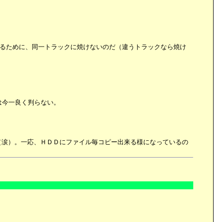
通り異なるために、同一トラックに焼けないのだ（違うトラックなら焼け
は今一良く判らない。
（涙）。一応、ＨＤＤにファイル毎コピー出来る様になっているの