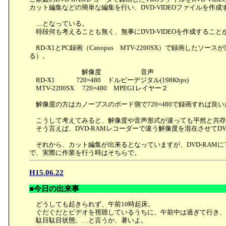
カット編集などの簡単な編集を行い、DVD-VIDEOファイルを作
…となっている。
特段何も考えることも無く、無事にDVD-VIDEOを作成するこ
RD-X1とPC録画（Canopus MTV-2200SX）で録画
る）。
解像度 音声
RD-X1 720×480 ドルビーデジタル(198Kbps)
MTV-2200SX 720×480 MPEG1レイヤー２
解像度の方はカノープスのボード側で720×480で録画すれば
こうして考えてみると、解像度や音声形式が違っても平然と共存出
そう言えば、DVD-RAMレコーダーで違う解像度を混在させてD
それから、カット編集が出来るとなっていますが、DVD-RAM
で、実際に作業を行う時はそちらで。
H15.06.22
■今日の出来事
どうしても起きられず、午前10時起床。
ぐだぐだとビデオを視聴しているうちに、午前中は過ぎて行き、
駄目駄目状態。…と言うか、暑いよ。