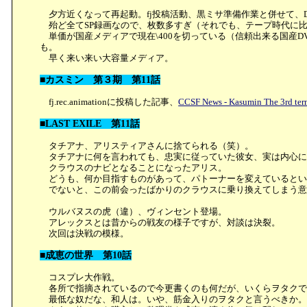
夕方近くなって再起動。fj投稿活動、黒ミサ準備作業と併せて、D
殆ど全てSP録画なので、枚数多すぎ（それでも、テープ時代に
単価が国産メディアで現在\400を切っている（信頼出来る国産D
も。
早く来い来い大容量メディア。
■カスミン 第３期 第11話
fj.rec.animationに投稿した記事、
CCSF News - Kasumin The 3rd ter
■LAST EXILE 第11話
タチアナ、アリスティアさんに捨てられる（笑）。
タチアナに何を言われても、忠実に従っていた彼女、実は内心に
クラウスのナビとなることになったアリス。
どうも、何か目指すものがあって、パトーナーを変えているとい
でないと、この前会ったばかりのクラウスに乗り換えてしまう意
ウルバヌスの虎（違）、ヴィンセント登場。
アレックスとは昔からの戦友の様子ですが、対談は決裂。
次回は決戦の模様。
■成恵の世界 第10話
コスプレ大作戦。
各所で指摘されているので今更書くのも何だが、いくらヲタクで
最低な奴だな、和人は。いや、筋金入りのヲタクと言うべきか