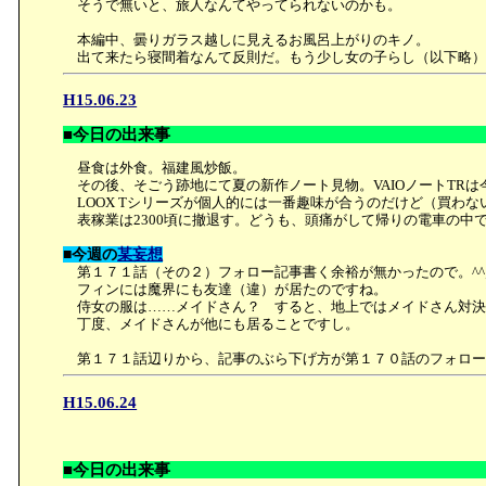
そうで無いと、旅人なんてやってられないのかも。
本編中、曇りガラス越しに見えるお風呂上がりのキノ。
出て来たら寝間着なんて反則だ。もう少し女の子らし（以下略）
H15.06.23
■今日の出来事
昼食は外食。福建風炒飯。
その後、そごう跡地にて夏の新作ノート見物。VAIOノートTR
LOOX Tシリーズが個人的には一番趣味が合うのだけど（買わな
表稼業は2300頃に撤退す。どうも、頭痛がして帰りの電車の中
■今週の
某妄想
第１７１話（その２）フォロー記事書く余裕が無かったので。^^;;
フィンには魔界にも友達（違）が居たのですね。
侍女の服は……メイドさん？ すると、地上ではメイドさん対決
丁度、メイドさんが他にも居ることですし。
第１７１話辺りから、記事のぶら下げ方が第１７０話のフォロー
H15.06.24
■今日の出来事