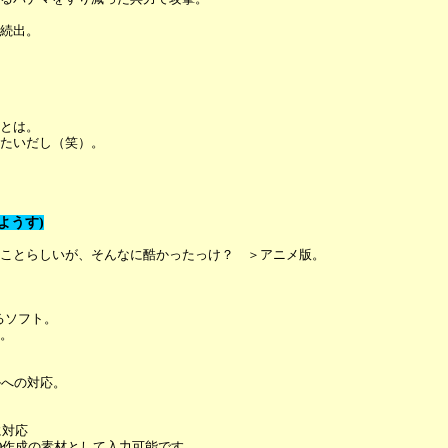
続出。
とは。
たいだし（笑）。
ようす)
ことらしいが、そんなに酷かったっけ？ ＞アニメ版。
るソフト。
。
。
ルへの対応。
に対応
DEO作成の素材として入力可能です。