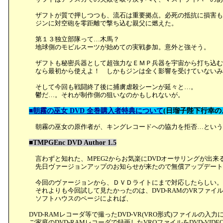
ザフトが質で押しつつも、流石は重要拠点。必死の抵抗に損害も
ジンに対空砲を零距離で撃ち込む親父に燃えた。
第１３独立部隊って…木馬？
地球側のモビルスーツが始めての実戦参加。意外と強そう。
ザフトも秘密兵器として超強力なＥＭＰ兵器を宇宙から打ち込む
なら最初から使えよ！ しかもジンは全く影響を受けていないみ
そして今回も戦闘終了後に捕虜虐殺シーンが延々と…。
鬱だ…。それが制作側の狙いなのかもしれないが。
■朝霧の巫女 DVD 全巻購入者特典について
(日瑠子陛下行幸の
朝霧の巫女の原作者が、キングレコードへの協力を拒否…という
■TMPGEnc DVD Author 1.5
言わずと知れた、MPEG2からお気楽にDVDオーサリングが出来
先日ヴァージョンアップのお知らせが来たので無償アップデート
今回のヴァージョンから、ＤＶＤライトにまで対応したらしい
それよりも今回試して見たかったのは、DVD-RAMのVRファイ
ソフトハウスのページによれば、
DVD-RAMレコーダ等で撮ったDVD-VR(VRO形式)ファイルの入力
ご家庭のDVD-RAMレコーダで録画したVROファイルをDVD-VI