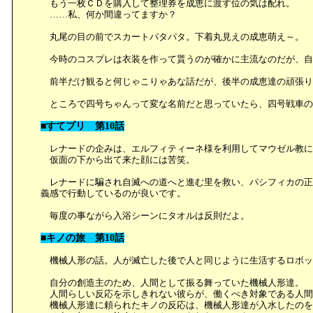
もう一枚ＣＤを購入して整理券を成恵に渡す位の気は配れ。
……私、何か間違ってますか？
丸尾の目の前でスカートパタパタ。下着丸見えの成恵萌え～。
今時のコスプレは衣装を作って貰うのが確かに主流なのだが、自
前半だけ観ると何じゃこりゃあな話だが、後半の成恵達の頑張り
ところで四号ちゃんって変な名前だと思っていたら、四号戦車の
■すてプリ 第10話
レナードの企みは、エルフィティーネ様を利用してマウゼル教に
仮面の下から出て来た顔には苦笑。
レナードに騙され自滅への道へと進む里を救い、パシフィカの正
義感で行動しているのが良いです。
毎度の事ながら入浴シーンにタオルは反則だよ。
■キノの旅 第10話
機械人形の話。人が滅亡した後で人と同じように生活するロボッ
自分の創造主のため、人間として振る舞っていた機械人形達。
人間らしい反応を示しきれない彼らが、働くべき対象である人間
機械人形達に頼られたキノの反応は、機械人形達が入水したのを