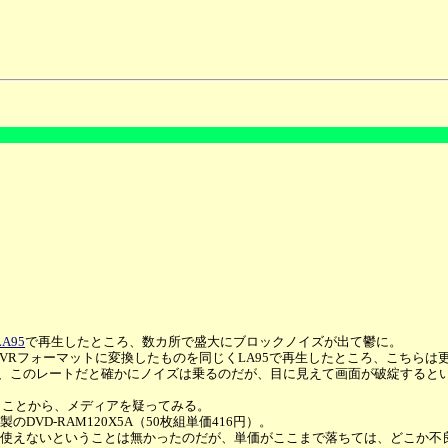
。
LA95
で再生したところ、数カ所で盛大にブロックノイズが出て鬱に。
のVRフォーマットに変換したものを同じくLA95で再生したところ、こちら
だが、このレートだと確かにノイズは乗るのだが、目に見えて画面が破綻すると
うことから、メディアを疑ってみる。
DVD-RAM120X5A（50枚組単価416円）。
使えないということは無かったのだが、単価がここまで落ちては、どこか不