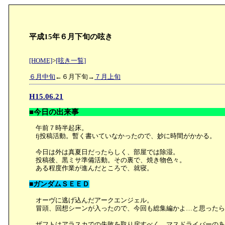
平成15年６月下旬の呟き
[HOME]
>
[呟き一覧]
６月中旬
←６月下旬→
７月上旬
H15.06.21
■今日の出来事
午前７時半起床。
fj投稿活動。暫く書いていなかったので、妙に時間がかかる。
今日は外は真夏日だったらしく、部屋では除湿。
投稿後、黒ミサ準備活動。その裏で、焼き物色々。
ある程度作業が進んだところで、就寝。
■ガンダムＳＥＥＤ
オーヴに逃げ込んだアークエンジェル。
冒頭、回想シーンが入ったので、今回も総集編かよ…と思ったら
ザフトはアラスカでの失敗を取り戻すべく、マスドライバーのあ