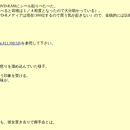
VD-RAMにシール貼りぺたぺた。
比べると容積は１／４程度となったので大分助かっている）。
VD-Rメディアは現在\300位するので買う気が起きない）ので、金銭的に
m #11 (06/18)
を参照して下さい。
怒りを溜め込んでいた様子。
う印象を受ける。
味が。
も、彼女置き去りで握手会とは。
。