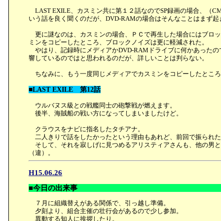
LAST EXILE、カスミン共に第１２話なのでSP録画の場合、
いう話を良く聞くのだが、DVD-RAMの場合はそんなことはまず
更に謎なのは、カスミンの場合、ＰＣで再生した場合にはブロックノ
ミンをコピーしたところ、ブロックノイズは更に軽減された。
やはり、記録時にメディアかDVD-RAMドライブに何かあった
響しているのではと思われるのだが、詳しいことは判らない。
ちなみに、もう一度同じメディアでカスミンをコピーしたところ
■LAST EXILE 第12話
ウルバヌス級との戦艦同士の砲撃戦が燃えます。
後半、海賊船の戦い方になってしまいましたけど。
クラウスをナビに指名したタチアナ。
二人きりで話をしたかったという理由もあれど、前回で振られた
そして、それを寂しげに見つめるアリスティアさんも、他の男と
（違）。
H15.06.26
■今日の出来事
７月に組織替えがある関係で、引っ越し準備。
夕刻より、組合主催の壮行会があるので少し参加。
異動する知人に挨拶したり。