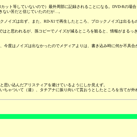
（CMカット等していないので）最外周部に記録されることになる。DVD-Rの
起きない筈だと信じていたのだが…。
イズは出ず、また、RD-X1で再生したところ、ブロックノイズは出るものの
のではと思われるが、孫コピーでノイズが減るところを観ると、情報がまるっ
、今度はノイズは出なかったのでメディアよりは、書き込み時に何か不具合
と思い込んだアリスティアを避けているようにしか見えず。
いちゃついて（違）、タチアナに振り向いて貰おうとしたところを当てが外