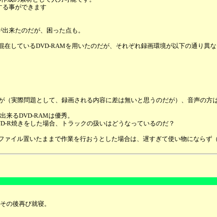
成する事ができます
とが出来たのだが、困った点も。
したソースが混在しているDVD-RAMを用いたのだが、それぞれ録画環境が以下の
良いが（実際問題として、録画される内容に差は無いと思うのだが）、音声の方
来るDVD-RAMは優秀。
VD-R焼きをした場合、トラックの扱いはどうなっているのだ？
にファイル置いたままで作業を行おうとした場合は、遅すぎて使い物にならず
その後再び就寝。