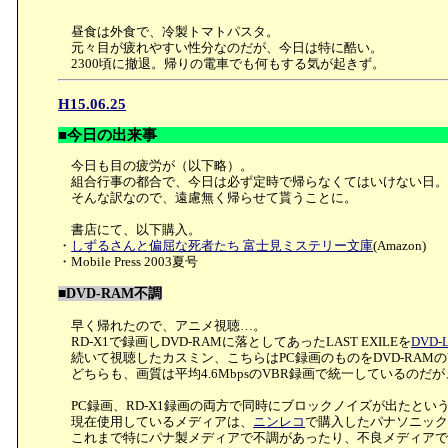
昼食は外食で、冷製トマトパスタ。
元々目が疲れやすい性分なのだが、今日は特に酷い。
2300頃に撤退。帰りの電車でも何もする気が起きず。
H15.06.25
■今日の出来事
今日も目の疲労が（以下略）。
組合行事の都合で、今日は必ず定時で帰らなくてはいけない日
そんな訳なので、遠慮無く帰らせて貰うことに。
書店にて、以下購入。
・
しずるさんと偏屈な死者たち 富士見ミステリー文庫
(Amazon)
・Mobile Press 2003夏号
■DVD-RAM不調
早く帰れたので、アニメ視聴…。
RD-X1で録画しDVD-RAMに落としてあったLAST EXILEを
DVD-
続いて視聴したカスミン、こちらはPC録画のものをDVD-RAM
どちらも、画質は平均4.6MbpsのVBR録画で統一しているの
PC録画、RD-X1録画の両方で同時にブロックノイズが出たとい
現在使用しているメディアは、
ニンレコ
で購入したパナソニック製の
これまで特にパナ製メディアで不調があったり、不良メディアで