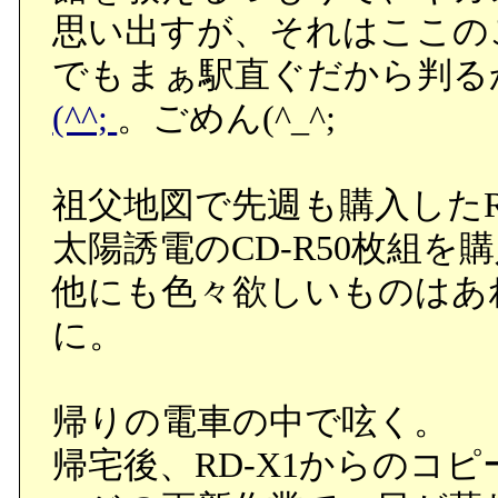
思い出すが、それはここの
でもまぁ駅直ぐだから判る
(^^;
。ごめん(^_^;
祖父地図で先週も購入したRit
太陽誘電のCD-R50枚組を
他にも色々欲しいものはあ
に。
帰りの電車の中で呟く。
帰宅後、RD-X1からのコ