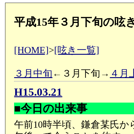
平成15年３月下旬の呟
[HOME]
>
[呟き一覧]
３月中旬
←３月下旬→
４月
H15.03.21
■今日の出来事
午前10時半頃、鎌倉某氏か