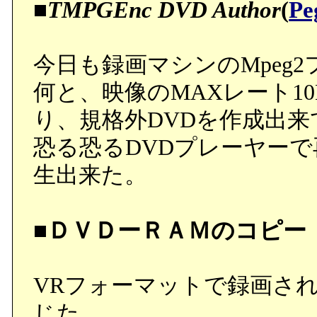
■
TMPGEnc DVD Author
(
Pe
今日も録画マシンのMpeg2
何と、映像のMAXレート10M
り、規格外DVDを作成出
恐る恐るDVDプレーヤー
生出来た。
■ＤＶＤーＲＡＭのコピー
VRフォーマットで録画され
じた。