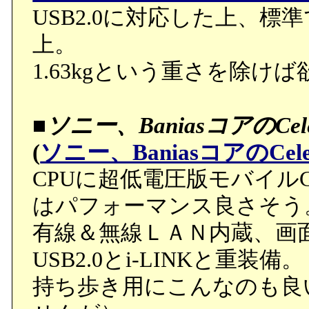
USB2.0に対応した上、
上。
1.63kgという重さを除
■
ソニー、BaniasコアのC
(
ソニー、BaniasコアのC
CPUに超低電圧版モバイルCel
はパフォーマンス良さそう
有線＆無線ＬＡＮ内蔵、画
USB2.0とi-LINKと重装備。
持ち歩き用にこんなのも良