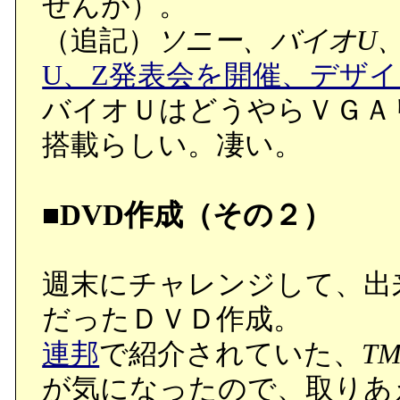
せんが）。
（追記）
ソニー、バイオU
U、Z発表会を開催、デザ
バイオＵはどうやらＶＧＡ
搭載らしい。凄い。
■DVD作成（その２）
週末にチャレンジして、出
だったＤＶＤ作成。
連邦
で紹介されていた、
TM
が気になったので、取りあ