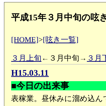
平成15年３月中旬の呟
[HOME]
>
[呟き一覧]
３月上旬
←３月中旬→
３月
H15.03.11
■今日の出来事
表稼業。昼休みに溜め込ん