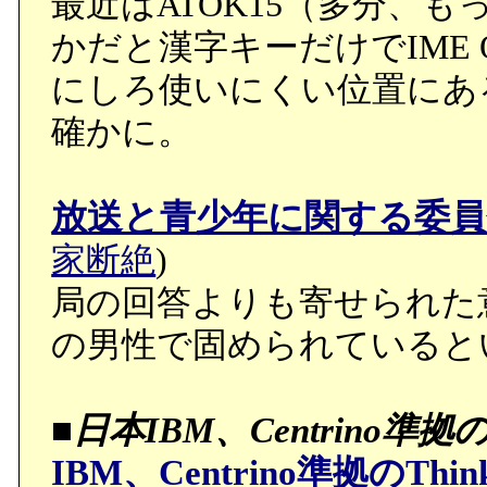
最近はATOK15（多分、もっ
かだと漢字キーだけでIME 
にしろ使いにくい位置にあ
確かに。
放送と青少年に関する委員
家断絶
)
局の回答よりも寄せられた意
の男性で固められていると
■
日本IBM、Centrino準拠のTh
IBM、Centrino準拠のThink