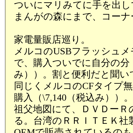
ついにマリみてに手を出し
まんがの森にまで、コーナ
家電量販店巡り。
メルコのUSBフラッシュ
で、購入ついでに自分の分（1
み））。割と便利だと聞い
同じくメルコのCFタイプ無線L
購入（\7,140（税込み））
祖父地図にて、ＤＶＤーＲ
る。台湾のＲＲＩＴＥＫ社
OEMで販売されているのも