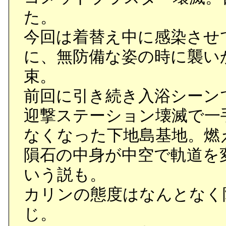
た。
今回は着替え中に感染させ
に、無防備な姿の時に襲い
束。
前回に引き続き入浴シーン
迎撃ステーション壊滅で一
なくなった下地島基地。燃
隕石の中身が中空で軌道を
いう説も。
カリンの態度はなんとなく
じ。