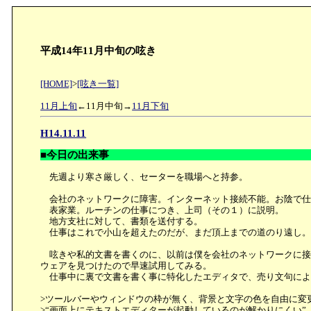
平成14年11月中旬の呟き
[HOME]
>
[呟き一覧]
11月上旬
←11月中旬→
11月下旬
H14.11.11
■今日の出来事
先週より寒さ厳しく、セーターを職場へと持参。
会社のネットワークに障害。インターネット接続不能。お陰で仕
表家業。ルーチンの仕事につき、上司（その１）に説明。
地方支社に対して、書類を送付する。
仕事はこれで小山を超えたのだが、まだ頂上までの道のり遠し
呟きや私的文書を書くのに、以前は僕を会社のネットワークに接
ウェアを見つけたので早速試用してみる。
仕事中に裏で文書を書く事に特化したエディタで、売り文句によ
>ツールバーやウィンドウの枠が無く、背景と文字の色を自由に変
>“画面上にテキストエディターが起動しているのが解かりにくい”