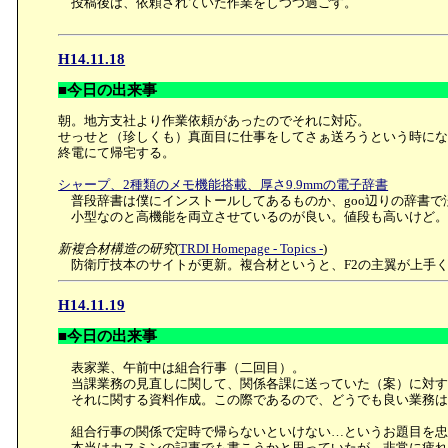
投稿後は、依頼されていた作業をしつつ過ごす。
H14.11.18
■今日の出来事
朝。地方支社より作業依頼があったのでそれに対応。
せっせと（珍しくも）真面目に仕事をしてさぁ送ろうという時に
終電にて帰宅する。
シャープ、2種類のメモ機能搭載、厚さ9.9mmの電子辞書
普段辞書は僕にインストールしてあるものか、goo辺りの辞書で
小型なのと高機能を両立させているのが良い。値段も高いけど
新複合材構造の研究
(
TRDI Homepage - Topics -
)
防衛庁技本のサイトが更新。複合材というと、F2の主翼が上手
H14.11.19
■今日の出来事
表家業、午前中は組合行事（二回目）。
当課業務の見直しに関して、関係各課に送っていた（案）に対す
それに関する資料作成。この際であるので、どうでも良い業務は
組合行事の関係で定時で帰らないといけない…というお題目を忠
本当はカスミンの記事でも書こうかと思っていたが、非常に疲れ