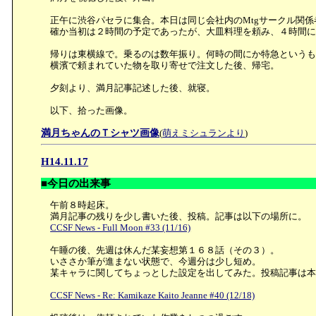
正午に渋谷パセラに集合。本日は同じ会社内のMtgサークル関係
確か当初は２時間の予定であったが、大皿料理を頼み、４時間に
帰りは東横線で。乗るのは数年振り。何時の間にか特急というも
横濱で頼まれていた物を取り寄せで注文した後、帰宅。
夕刻より、満月記事記述した後、就寝。
以下、拾った画像。
満月ちゃんのＴシャツ画像
(
萌えミシュランより
)
H14.11.17
■今日の出来事
午前８時起床。
満月記事の残りを少し書いた後、投稿。記事は以下の場所に。
CCSF News - Full Moon #33 (11/16)
午睡の後、先週は休んだ某妄想第１６８話（その３）。
いささか筆が進まない状態で、今週分は少し短め。
某キャラに関してちょっとした設定を出してみた。投稿記事は本
CCSF News - Re: Kamikaze Kaito Jeanne #40 (12/18)