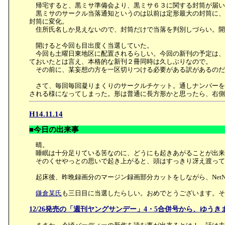
帰宅すると、黒ミサ準備会より、黒ミサ６３に関する封筒が届い
黒ミサのサークル当落通知というのは以前は定形最大の封筒に、
封筒に変化。
住所氏名しか見えないので、封筒だけで当落を判別しづらい。開
開けると今回も目出度く当選していた。
今回も土曜日東地区に配置されるらしい。今回の新刊の予定は、
ておいたとは言え、本格的な新刊２冊同時は久しぶりなので。
その前に、某妄想の方を一区切りつける必要がある訳があるのだ
さて、毎回毎回凝りまくりのサークルチケット。通しナンバーを
される様になってしまった。形は普通に長方形かと思ったら、右
H14.11.14
■今日の出来事
晴。
睡眠は十分足りている筈なのに、どうにも起きあがることが出来
そのくせやっとの思いで起き上がると、頭はすっきり冴え渡って
起床後、昨晩録画分のマージン録画部分カットをしながら、NetN
鎌倉某氏
も三日目に当選したらしい。おめでとうございます。
12/26発売の「週刊ヤングサンデー」4・5合併号から、ゆう