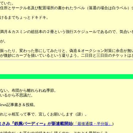
ていた。
住所とサークル名及び配置場所の書かれたラベル（落選の場合は白ラベル）
けるまでちょっとドキドキ。
満月＆カスミンの総括本の２冊という強行スケジュールであるので、気合い
が。
振ったり、変わった形にしてみたりと、偽造＆オークション対策に余念が無
側が微妙にカーブを描いているという凝りよう。二日目と三日目のチケットは
ない。布団から離れられぬ季節。
いるから不思議だ。
ews記事書き＆投稿。
それじゃ相互って事で、宜しくお願いします（謎）。
きまさみ『鉄腕バーディー』が新連載開始
(
「最後通牒・半分版」
)