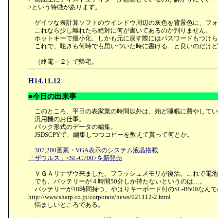
>という特徴があります。
ゲイツな表計算ソフトのウインドウ周辺の灰色を背景色に、フォ
これなら少し離れたら絶対に何が書いてあるのか判りません。
ホットキーで最小化、しかも元に戻す際にはパスワードもつけら
これで、呟きも何時でも思いついた時に書ける…と良いのだけど
（終電－２）で帰宅。
H14.11.12
■今日の出来事
このところ、平日の表家業の時間以外は、殆ど睡眠に費やしてい
汎用機のお仕事。
パック形式のデータの編集。
JSDSCPYで、編集しつつコピーを教えて貰って何とか。
307,200画素・VGA表示のシステム液晶搭載
「ザウルス」<SL-C700>を新発売
ＶＧＡリナザウ来ました。フラッシュメモリが復活。これで電池
でも、バッテリーが４時間50分しか持たないというのは…。
バッテリーが18時間持つ、やはりキーボード付のSL-B500なん
http://www.sharp.co.jp/corporate/news/021112-2.html
悩ましいところである。