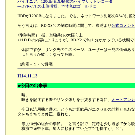
パイオニア、120GB HDD搭載のハイブリッドレコーダ
―DVR-77Hの上位機種、本体色はゴールドに
HDDが120GBになりました。でも、ネットワーク対応のXS40
そう言えば、RD-XS40の削除時間に関して、東芝より
公式コメン
>削除時間 (一括、単独共) の大幅向上
>ＨＤＤの内容によりますが、RD-X2 で約１分かかっている状態で1
余談ですが、リンク先のこのページ。ユーザーは一見の価値あり
…と言うか欲しくなって危険。
（終電－１）で帰宅
H14.11.13
■今日の出来事
晴。
呟きを記述する際のリンク張りを手抜きする為に、
オートアン
今日も汎用機と遊ぶ。どうも計算結果がエクセルの計算と合わな
タをちまちまと修正。疲れた。
毎度恒例の組合の季節。…と言う訳で、定時を少し過ぎてから脱
横濱で途中下車。知人に頼まれていたブツを探すが、404。