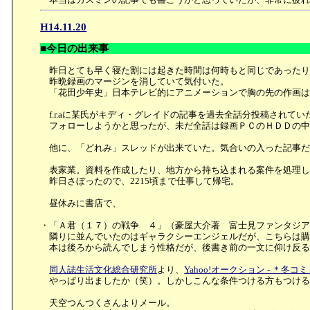
H14.11.20
■今日の出来事
昨日とても早く寝た割には起きた時間は何時もと同じであったり
昨晩録画のマージンを消していて気付いた。
「花田少年史」日本テレビ的にアニメーションで胸の先の作画は
f.r.aに某氏がキディ・グレイドの記事を過去全話分投稿されてい
フォローしようかと思ったが、未だ全話は録画ＰＣのＨＤＤの中
他に、「どれみ」スレッドが出来ていた。気合いの入った記事だ
表家業。資料を作成したり、地方から持ち込まれる案件を処理し
昨日さぼったので、2215頃まで仕事して帰宅。
昼休みに書店で、
・「Ａ君（１７）の戦争 ４」（豪屋大介著 富士見ファンタジ
隣りに並んでいたのはギャラクシーエンジェルだが、こちらは購
本は後ろから読んでしまう性格だが、後書き前の一文に仰け反る
同人誌生活文化総合研究所
より、
Yahoo!オークション - ＊
やっぱり出ましたか（笑）。しかしこんな条件つける方もつける
天空つんつくさんよりメール。