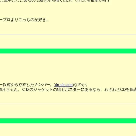
だ途中だった筈なので続きから描くのか、それとも最初から？
ワープロよりこっちのが好き。
ー以前から存在したナンバー。
(
du-ub.com
)なのか。
満月ちゃん。ＣＤのジャケットの絵もポスターにあるなら、わざわざCDを保