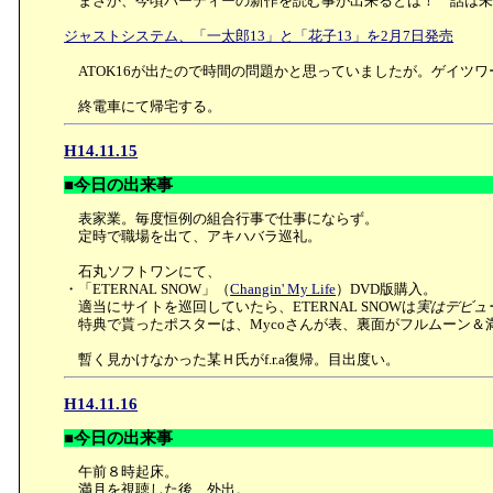
まさか、今頃バーディーの新作を読む事が出来るとは！ 話は未
ジャストシステム、「一太郎13」と「花子13」を2月7日発売
ATOK16が出たので時間の問題かと思っていましたが。ゲイツ
終電車にて帰宅する。
H14.11.15
■今日の出来事
表家業。毎度恒例の組合行事で仕事にならず。
定時で職場を出て、アキハバラ巡礼。
石丸ソフトワンにて、
・「ETERNAL SNOW」（
Changin' My Life
）DVD版購入。
適当にサイトを巡回していたら、ETERNAL SNOWは
実はデビュ
特典で貰ったポスターは、Mycoさんが表、裏面がフルムーン＆
暫く見かけなかった某Ｈ氏がf.r.a復帰。目出度い。
H14.11.16
■今日の出来事
午前８時起床。
満月を視聴した後、外出。