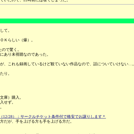
して。
ＯＫらしい（爆）。
たので驚く。
にあり未視聴なのであった。
が、これも録画しているけど観ていない作品なので、話についていけない…
たり。
ア文庫）購入。
入せず。
。
冬コミ（12/28）：サークルチケット条件付で格安でお譲りします＊
方だが、手を上げる方も手を上げる方だ。