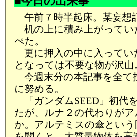
■今日の出来事
午前７時半起床。某妄想
机の上に積み上がっていた
ぺた。
更に押入の中に入ってい
となっては不要な物が沢山
今週末分の本記事を全て
に努める。
「ガンダムSEED」初代
たが、ルナ２の代わりがア
か。アルテミスの傘という
を聞くと、大質量物体を高