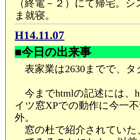
（終電－２）にて帰宅。シ
ま就寝。
H14.11.07
■今日の出来事
表家業は2630までで、
今までhtmlの記述には、htm
イツ窓XPでの動作に今一
外。
窓の杜で紹介されていた