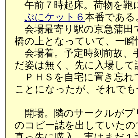
午前７時起床。荷物を鞄
ぷにケット６
本番である
会場最寄り駅の京急蒲田
橋の上となっていて、一瞬
会場着。予定時刻前故、
だ姿は無く、先に入場して
ＰＨＳを自宅に置き忘れ
ことになったが、それでも
開場。隣のサークルがプ
のコピー誌を出していたの
真っ先に購入。実はまだ１