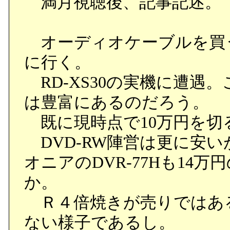
満月視聴後、記事記述。
オーディオケーブルを買
に行く。
RD-XS30の実機に遭遇
は豊富にあるのだろう。
既に現時点で10万円を切
DVD-RW陣営は更に安い
オニアのDVR-77Hも14
か。
Ｒ４倍焼きが売りではあ
ない様子であるし。