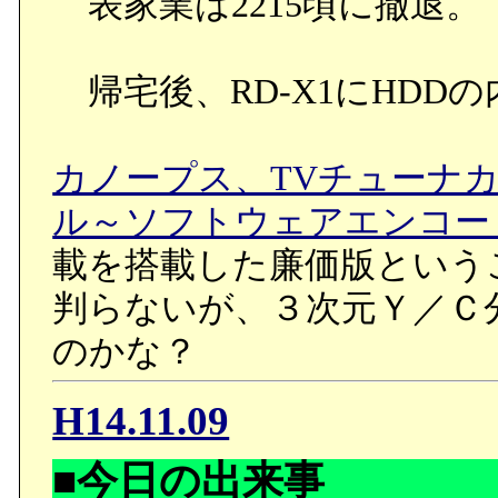
表家業は2215頃に撤退。
帰宅後、RD-X1にHDD
カノープス、TVチューナ
ル～ソフトウェアエンコー
載を搭載した廉価版という
判らないが、３次元Ｙ／Ｃ
のかな？
H14.11.09
■今日の出来事