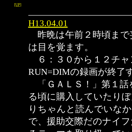
[UP]
H13.04.01
昨晩は午前２時頃まで
は目を覚ます。
６：３０から１２チャ
RUN=DIMの録画が終
「ＧＡＬＳ！」第１話
る頃に購入していたりぼ
りちゃんと読んでいなか
で、援助交際だのナイフ