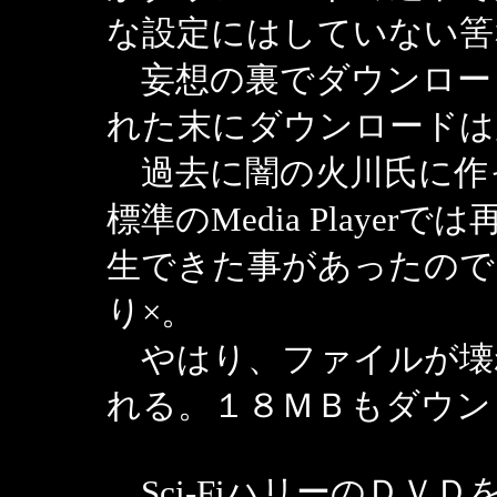
な設定にはしていない筈
妄想の裏でダウンロー
れた末にダウンロードは
過去に闇の火川氏に作っ
標準のMedia Playerで
生できた事があったので
り×。
やはり、ファイルが壊
れる。１８ＭＢもダウン
Sci-FiハリーのＤＶ