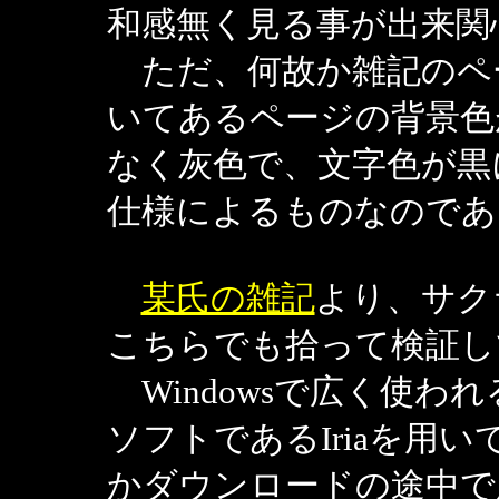
和感無く見る事が出来関
ただ、何故か雑記のペ
いてあるページの背景色
なく灰色で、文字色が黒にな
仕様によるものなのであ
某氏の雑記
より、サク
こちらでも拾って検証し
Windowsで広く使わ
ソフトであるIriaを用
かダウンロードの途中で