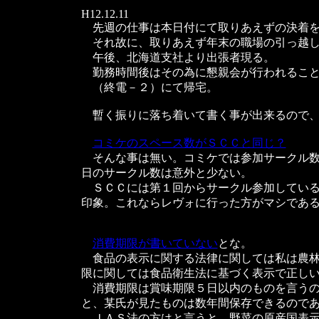
H12.12.11
先週の仕事は本日付にて取りあえずの決着を
それ故に、取りあえず年末の職場の引っ越し
午後、北海道支社より出張者現る。
勤務時間後はその為に懇親会が行われること
（終電－２）にて帰宅。
暫く振りに落ち着いて書く事が出来るので、
コミケのスペース数がＳＣＣと同じ？
そんな事は無い。コミケでは参加サークル数
日のサークル数は意外と少ない。
ＳＣＣには第１回からサークル参加している
印象。これならレヴォに行った方がマシであ
消費期限が書いていない
とな。
食品の表示に関する法律に関しては私は農林
限に関しては食品衛生法に基づく表示で正し
消費期限は賞味期限５日以内のものを言うの
と、某氏が見たものは数年間保存できるので
ＪＡＳ法の方はと言うと、野菜の原産国表示