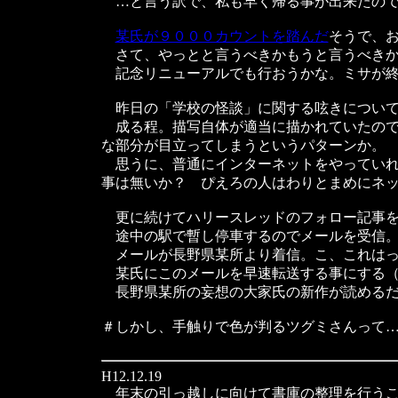
…と言う訳で、私も早く帰る事が出来たので
某氏が９０００カウントを踏んだ
そうで、
さて、やっとと言うべきかもうと言うべきか
記念リニューアルでも行おうかな。ミサが終
昨日の「学校の怪談」に関する呟きについて
成る程。描写自体が適当に描かれていたので
な部分が目立ってしまうというパターンか。
思うに、普通にインターネットをやっていれ
事は無いか？ ぴえろの人はわりとまめにネ
更に続けてハリースレッドのフォロー記事を
途中の駅で暫し停車するのでメールを受信
メールが長野県某所より着信。こ、これは
某氏にこのメールを早速転送する事にする（
長野県某所の妄想の大家氏の新作が読めるだ
＃しかし、手触りで色が判るツグミさんって
H12.12.19
年末の引っ越しに向けて書庫の整理を行うこ