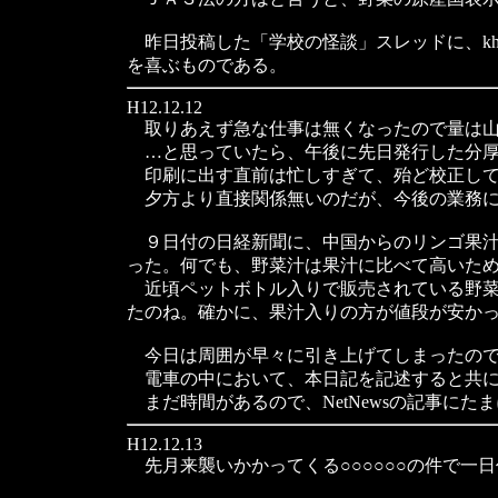
昨日投稿した「学校の怪談」スレッドに、kh
を喜ぶものである。
H12.12.12
取りあえず急な仕事は無くなったので量は山
…と思っていたら、午後に先日発行した分厚
印刷に出す直前は忙しすぎて、殆ど校正して
夕方より直接関係無いのだが、今後の業務に
９日付の日経新聞に、中国からのリンゴ果汁
った。何でも、野菜汁は果汁に比べて高いた
近頃ペットボトル入りで販売されている野菜
たのね。確かに、果汁入りの方が値段が安か
今日は周囲が早々に引き上げてしまったので
電車の中において、本日記を記述すると共に
まだ時間があるので、NetNewsの記事にた
H12.12.13
先月来襲いかかってくる○○○○○○の件で一