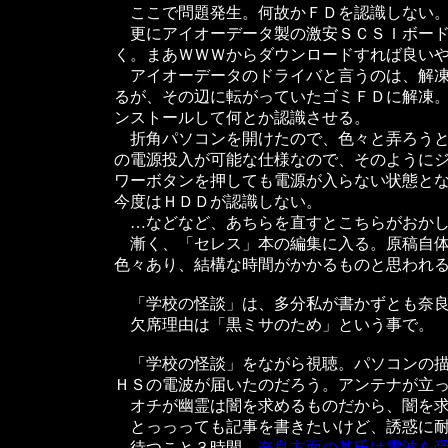
ここで問題発生。何故かＦＤを認識しない。
更にアイオーデータ製の激安ＳＣＳＩボード
く。まあＷＷＷからダウンロードすれば良い
アイオーデータのドライバと言うのは、解凍
るが、その辺に転がっていたゴミＦＤに解凍
ンストールして何とか認識させる。
折角パソコンを開けたので、色々と弄ろうと
の電源投入が可能な仕様なので、そのように
ワーボタンを押しても電源が入らない状態と
今度はＨＤＤが認識しない。
…などなど、あちらを直すとこちらがおかし
漸く、「セレス」本の編集に入る。原稿自体は
色々あり、結構な時間がかかるものと思われ
「学校の怪談」は、多分私が書かずとも奈良
欠席理由は「黒ミサのため」という事で。
「学校の怪談」をながら視聴。パソコンの描
ＨＳの電波が届いたのだろう。アンテナが立
オチが幽霊は闇を求めるものだから、闇を求
とっっっても記事を書きたいけど、誘惑に耐
待つこと３時間、
奈良方面の某氏は電波を