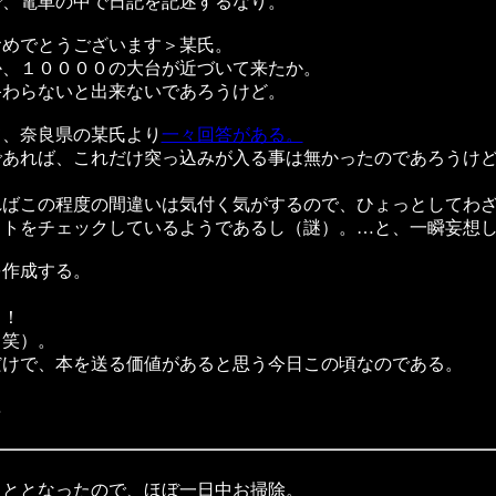
、電車の中で日記を記述するなり。
おめでとうございます＞某氏。
、１００００の大台が近づいて来たか。
わらないと出来ないであろうけど。
、奈良県の某氏より
一々回答がある。
あれば、これだけ突っ込みが入る事は無かったのであろうけど
ばこの程度の間違いは気付く気がするので、ひょっとしてわざ
ットをチェックしているようであるし（謎）。…と、一瞬妄想
作成する。
。
っ！
笑）。
けで、本を送る価値があると思う今日この頃なのである。
…
ととなったので、ほぼ一日中お掃除。