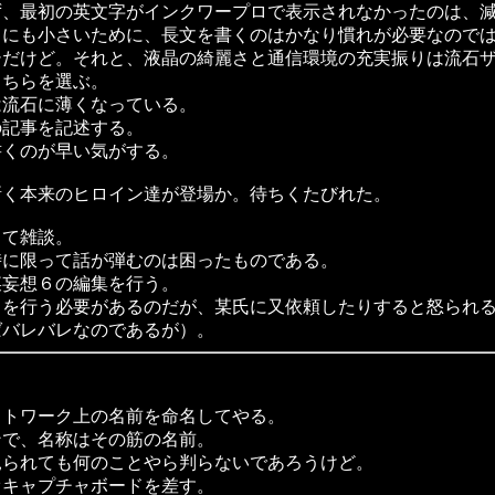
ず、最初の英文字がインクワープロで表示されなかったのは、
りにも小さいために、長文を書くのはかなり慣れが必要なので
シだけど。それと、液晶の綺麗さと通信環境の充実振りは流石
こちらを選ぶ。
流石に薄くなっている。
記事を記述する。
くのが早い気がする。
漸く本来のヒロイン達が登場か。待ちくたびれた。
て雑談。
に限って話が弾むのは困ったものである。
妄想６の編集を行う。
を行う必要があるのだが、某氏に又依頼したりすると怒られる
ばバレバレなのであるが）。
トワーク上の名前を命名してやる。
で、名称はその筋の名前。
られても何のことやら判らないであろうけど。
キャプチャボードを差す。