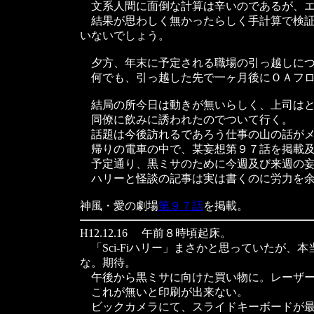
文系人間に面倒な計算は辛いのであるが、エ
結果が思わしく無かったらしく手計算で検証
いないでしょう。
夕方、年末に予定される職場の引っ越しにつ
何でも、引っ越した先で一ヶ月後にＯＡフロ
結局の所今日は動きが無いらしく、上司はと
同僚に飲みに誘われたのでついて行く。
話題は今後訪れるであろう仕事の山の話がメ
帰りの電車の中で、某妄想第９７話を掲載及
予定通り、黒ミサのために今週及び来週の妄
ハリーと怪談の記事は実は書くのに労力を余
神風・愛の劇場
第９７話
を掲載。
H12.12.16 午前８時頃起床。
「Sci-Fiハリー」まさかと思っていたが
な。期待。
午後から黒ミサに向けた買い物に。レーザー
これが無いと印刷が出来ない。
ビックカメラにて、スライドキーボードが最