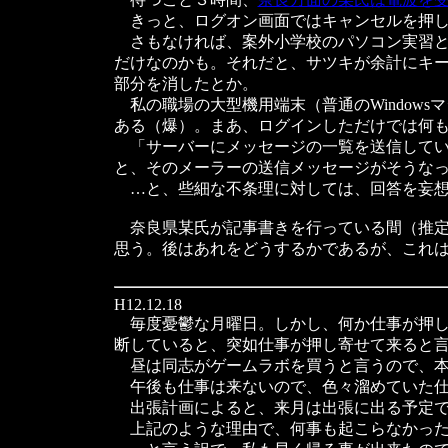
きっと、ログオン画面ではキャンセルを押した
さもなければ、案外小学校のパソコン実習と
だけなのかも。それだと、サツキが余計にキ
部分を消したとか。
私の職場の大型機用端末（普通のWindow
ある（爆）。まあ、ログインしただけでは何
「サーバーにメッセージの一覧を送信してい
と、そのメーラーの送信メッセージがそうな
…と、些細な不条理に対しては、回答を妄想
奈良県某氏が記事書きを行っている間（推定
思う。後はあれをどうするかであるが、これ
H12.12.18
毎度憂鬱な月曜日。しかし、何か仕事が押し
断していると、突如仕事が押し寄せて来ると
昼は同志がゲームラボを買うと言うので、本
午後も仕事は来ないので、色々溜めていた仕
出張計画によると、来月は出張に出る予定で
上記のような理由で、何事も起こらなかった