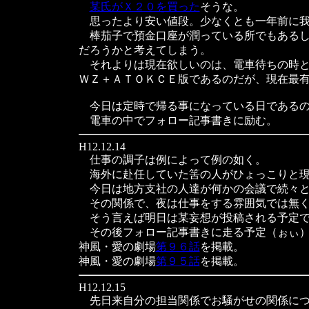
某氏がＸ２０を買った
そうな。
思ったより安い値段。少なくとも一年前に我
棒茄子で預金口座が潤っている所でもあるし
だろうかと考えてしまう。
それよりは現在欲しいのは、電車待ちの時と
ＷＺ＋ＡＴＯＫＣＥ版であるのだが、現在最有力
今日は定時で帰る事になっている日であるの
電車の中でフォロー記事書きに励む。
H12.12.14
仕事の調子は例によって例の如く。
海外に赴任していた筈の人がひょっこりと現
今日は地方支社の人達が何かの会議で続々と
その関係で、夜は仕事をする雰囲気では無く
そう言えば明日は某妄想が投稿される予定で
その後フォロー記事書きに走る予定（ぉぃ
神風・愛の劇場
第９６話
を掲載。
神風・愛の劇場
第９５話
を掲載。
H12.12.15
先日来自分の担当関係でお騒がせの関係につ