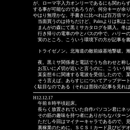
が、ローマ字入力オンリーであるにも関わら
する事が可能なのであろうが、何分キーが余
やはり無理かな。手書きに比べれば百万倍マ
当面買うのは待ちだけど、Palmよりは私は
まんがの森にて黒ミサカタログを購入。冬は
行き帰りの電車の中とバスの中で、ハリーの
実のところ、こういう環境下の方が記事を書
トライゼノン。北海道の敵前線基地撃破。
夜。黒ミサ関係者と電話でうち合わせと称し
お互いに〆切が近いと言うのに、こういう時
某妄想６に関連する電波を受信したので、某
そう言えば、あらすじについてアップデート
く駄目なのである（それは普段の記事を見れ
H12.12.17
午前８時半頃起床。
長らく放置されていた自作パソコン君にネッ
その筋の趣味を持つ者にありがちなパターン
ただし今回はマイナーキャラであるので、見
裏稼業のために、ＳＣＳＩカード及びビデオ