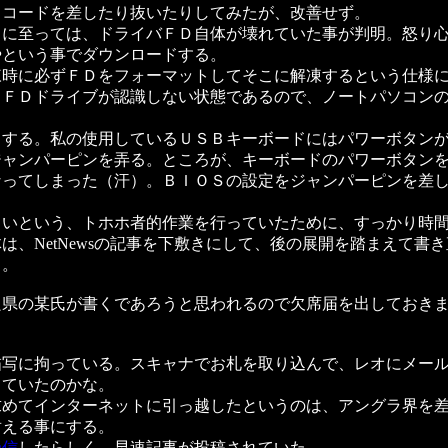
コードを差したり抜いたりしてみたが、改善せず。
に至っては、ドライバＦＤ自体が壊れていた事が判明。怒り心
やという事でダウンロードする。
時に必ずＦＤをフォーマットしてそこに解凍するという仕様に
。ＦＤドライブが認識しない状態であるので、ノートパソコン
する。私の使用しているＵＳＢキーボードにはパワーボタンが
ジャンパーピンを弄る。ところが、キーボードのパワーボタン
なってしまった（汗）。ＢＩＯＳの設定をジャンパーピンを差
いという、トホホ者的作業を行っていたために、すっかり時間
、NetNewsの記事を下敷きにして、後の展開を踏まえて書
る。
県の某氏が書くであろうと思われるので欠席届を出しておきま
写に拘っている。スキャナでお札を取り込んで、レオにメール
っていたのかな。
めてインターネットに引っ越したというのは、アングラ界を差
える事にする。
受信
したらしく、早速記事が投稿されていた。