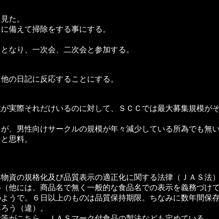
見た。
に備えて掃除をする事にする。
となり、一次会、二次会と参加する。
他の日記に反応することにする。
が実際それだけいるのに対して、ＳＣＣでは最大募集規模がそ
が、男性向けサークルの規模が年々減少している所為でも無い
ると思料。
物資の規格化及び品質表示の適正化に関する法律（ＪＡＳ法）
い（他には、商品名で無く一般的な食品名での表示を義務づけ
ようで。６日以上のものは品質保持期限。ちなみに数年間保存
あろう（違）。
等がこちら。ＪＡＳマーク付食品の製法なども定めている。