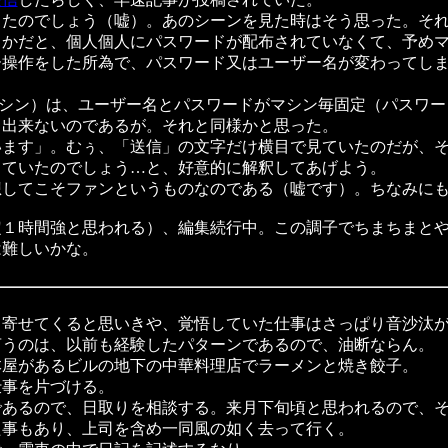
のでしょう（嘘）。あのシーンを見た時はそう思った。それじゃ
かだと、個人個人にパスワードが配布されていなくて、予めマ
ー操作をした所為で、パスワード又はユーザー名が変わってし
sマシン）は、ユーザー名とパスワードがマシン毎固定（パスワ
も出来ないのであるが。それと同様かと思った。
ます」。むぅ、「送信」の文字だけ横目で見ていたのだが、そ
っていたのでしょう…と、好意的に解釈してあげよう。
してこそファンというものなのである（嘘です）。ちなみにも
１時間強と思われる）、編集続行中。この調子でちまちまとや
は難しいかな。
寄せてくると思いきや、覚悟していた仕事はさっぱり音沙汰が
言うのは、以前も経験したパターンであるので、油断ならん。
屋があるビルの地下の中華料理店でラーメンと焼き餃子。
事を片づける。
あるので、日取りを相談する。来月下旬頃と思われるので、そ
事もあり、上司を含め一同風の如く去って行く。