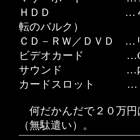
ＨＤＤ …４０Ｇ
転のバルク）
ＣＤ－ＲＷ／ＤＶＤ …
ビデオカード …Gefo
サウンド …
カードスロット …Ｌ
何だかんだで２０万円
（無駄遣い）。