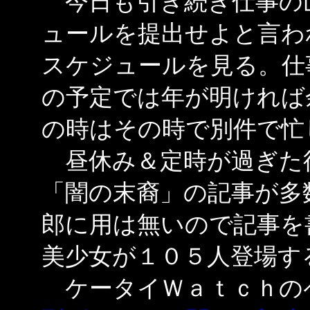
今日も引き続き仕事の
ュールを提出せよと言わ
スケジュールを見る。仕
の予定では年が明ければ
の時はその時で別件で忙
昼休み＆定時が過ぎた
「闇の末裔」の記事が多
郎に用は無いので記事を
美少女が１０５人登場す
ケータイＷａｔｃｈの