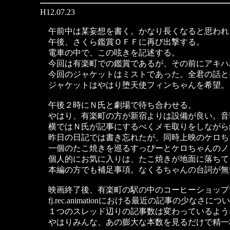
H12.07.23
午前中は某妄想を書く。かなり長くなると思われ
午後、さくら鑑賞ＯＦＦに再び出撃する。
電車の中で、この呟きを記述する。
今回は有楽町での鑑賞であるが、その前にアキハ
今回のジャケットはミストであった。全君の話と
ジャケットはやはり堕天使フィンちゃんを希望。
午後２時にＮ氏と劇場で待ち合わせる。
やはり、有楽町の方が新宿よりは設備が良い。音
横ではＮ氏が記事にするべくメモ取りをしながら
昨日の日記では書き忘れたが、同時上映のケロち
一個のたこ焼きを巡るすっぴーとケロちゃんのノ
個人的にお気に入りは、たこ焼きが地面に落ちて
本編の方でも補足事項。なくるちゃんの台詞が無
映画終了後、有楽町の駅の中のコーヒーショップ
fj.rec.animationにおける最近の記事の少なさに
１つのスレッド辺りの記事数は変わっているよう
やはりみんな、あの膨大な本数を見るだけで精一