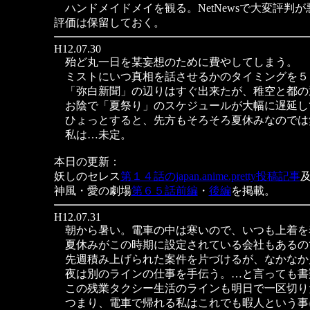
ハンドメイドメイを観る。NetNewsで大変評
評価は保留しておく。
H12.07.30
殆ど丸一日を某妄想のために費やしてしまう。
ミストにいつ真相を話させるかのタイミングを５
「弥白新聞」の辺りはすぐ出来たが、稚空と都の
お陰で「夏祭り」のスケジュールが大幅に遅延し
ひょっとすると、先方もそろそろ夏休みなのでは
私は…未定。
本日の更新：
妖しのセレス
第１４話のjapan.anime.pretty投稿記事
神風・愛の劇場
第６５話前編
・
後編
を掲載。
H12.07.31
朝から暑い。電車の中は寒いので、いつも上着を
夏休みがこの時期に設定されている会社もあるの
先週積み上げられた案件を片づけるが、なかなか
夜は別のラインの仕事を手伝う。…と言っても書
この残業タクシー生活のラインも明日で一区切り
つまり、電車で帰れる私はこれでも暇人という事