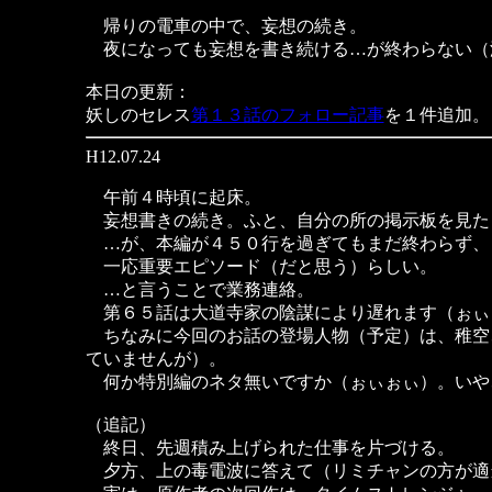
帰りの電車の中で、妄想の続き。
夜になっても妄想を書き続ける…が終わらない（
本日の更新：
妖しのセレス
第１３話のフォロー記事
を１件追加。
H12.07.24
午前４時頃に起床。
妄想書きの続き。ふと、自分の所の掲示板を見た
…が、本編が４５０行を過ぎてもまだ終わらず、
一応重要エピソード（だと思う）らしい。
…と言うことで業務連絡。
第６５話は大道寺家の陰謀により遅れます（ぉぃ
ちなみに今回のお話の登場人物（予定）は、稚空
ていませんが）。
何か特別編のネタ無いですか（ぉぃぉぃ）。いや
（追記）
終日、先週積み上げられた仕事を片づける。
夕方、上の毒電波に答えて（リミチャンの方が適