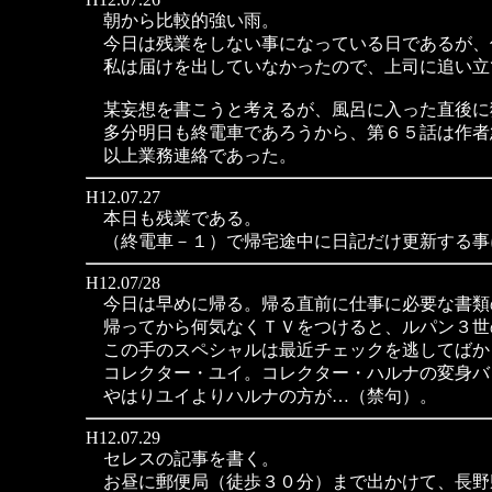
朝から比較的強い雨。
今日は残業をしない事になっている日であるが、
私は届けを出していなかったので、上司に追い立
某妄想を書こうと考えるが、風呂に入った直後に
多分明日も終電車であろうから、第６５話は作者
以上業務連絡であった。
H12.07.27
本日も残業である。
（終電車－１）で帰宅途中に日記だけ更新する事
H12.07/28
今日は早めに帰る。帰る直前に仕事に必要な書類
帰ってから何気なくＴＶをつけると、ルパン３世
この手のスペシャルは最近チェックを逃してばか
コレクター・ユイ。コレクター・ハルナの変身バ
やはりユイよりハルナの方が…（禁句）。
H12.07.29
セレスの記事を書く。
お昼に郵便局（徒歩３０分）まで出かけて、長野