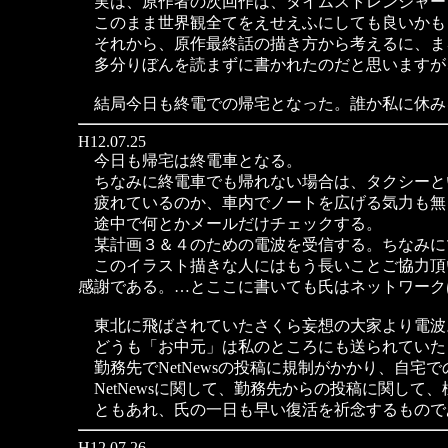
実は、原作者の次回作は、タイムストレンジャー
このまま世界観全てをえせえふにしても良いかも
それから、原作最終話の描き方から考えるに、ま
多分りぼんを読まずに書かれたのだと思いますが
結局今日も終電での帰宅となった。誰か私に休み
H12.07.25
今日も帰宅は終電車となる。
ちなみに終電車でも帰れない場合は、タクシーと
疲れているのか、車内でノートを広げる気力も無
途中で何とかメールだけチェックする。
某計画３＆４のための電波を受信する。ちなみに
このイラスト描きな人にはもう長いことご協力頂
感謝である。…とここに書いても氏はネットワーク
東北に飛ばされていたさくら妄想の大家より電波
どうも「お中元」は私のところにも送られていた
勤務先でNetNewsの投稿に規制がかかり、自宅で
NetNewsに関して、勤務先からの投稿に関し
ともあれ、氏の一日も早い復活を祈念するもので
H12.07.26