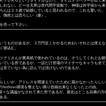
ＫＹＯＫＯというタイトルなので、タイムトラベラーが出て来
しれない。どーせ天界は世代間宇宙船で、神様は外宇宙から来
ろんは２３歳で結婚していると思われるので、これも驚いた。
、偶然とは恐ろしい（爆）。
を売って下さい。
いうものがあるが、３万円近くかかるためおいそれとは使えな
く寝込む。
ツグミさんが裏表紙で使われているのは、そうしてくれとお願
いている所であるが、一話だけ登場のマイナーなキャラも全て
は見ていない為に読んでは頂けないのであるが。
。
らしいが、アドレスを間違えていたために届かなかったらしい
のNetNews環境を整えない限り投稿出来なくなったとの由。
て、様々な議論がなされて来た所であるが、最近はどこも自粛の
ある。