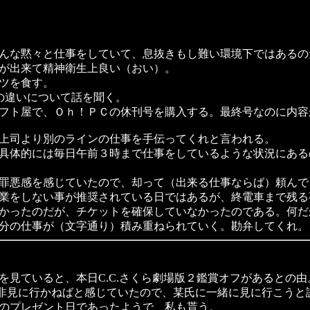
んな黙々と仕事をしていて、息抜きもし難い環境下ではあるの
が出来て精神衛生上良い（おい）。
ツを食す。
の違いについて話を聞く。
フト屋で、Ｏｈ！ＰＣの休刊号を購入する。最終号なのに内容
上司より別のラインの仕事を手伝ってくれと言われる。
具体的には毎日午前３時まで仕事をしているような状況にある
罪悪感を感じていたので、却って（出来る仕事ならば）頼んで
業をしない事が推奨されている日ではあるが、終電車まで残る
かったのだが、チケットを確保していなかったのである。何だ
分の仕事が（文字通り）積み重ねられていく。勘弁してくれ。
見ていると、本日C.C.さくら劇場版２鑑賞オフがあるとの由
、是非見に行かねばと感じていたので、某氏に一緒に見に行こう
のプレゼント日であったようで、私も貰う。