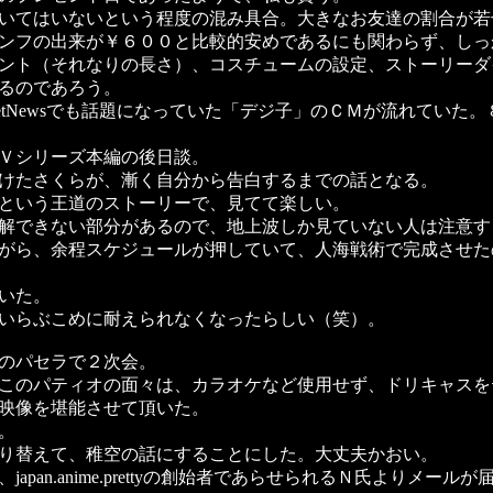
いてはいないという程度の混み具合。大きなお友達の割合が若
ンフの出来が￥６００と比較的安めであるにも関わらず、しっ
ント（それなりの長さ）、コスチュームの設定、ストーリーダ
るのであろう。
tNewsでも話題になっていた「デジ子」のＣＭが流れていた
Ｖシリーズ本編の後日談。
けたさくらが、漸く自分から告白するまでの話となる。
という王道のストーリーで、見てて楽しい。
解できない部分があるので、地上波しか見ていない人は注意す
がら、余程スケジュールが押していて、人海戦術で完成させた
いた。
いらぶこめに耐えられなくなったらしい（笑）。
のパセラで２次会。
このパティオの面々は、カラオケなど使用せず、ドリキャスを
映像を堪能させて頂いた。
。
り替えて、稚空の話にすることにした。大丈夫かおい。
an.anime.prettyの創始者であらせられるＮ氏よりメ