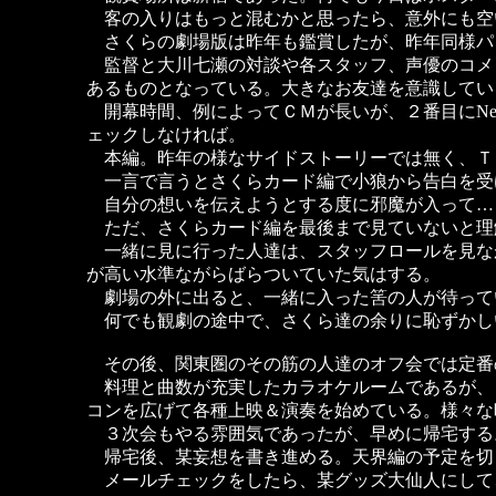
客の入りはもっと混むかと思ったら、意外にも空
さくらの劇場版は昨年も鑑賞したが、昨年同様パ
監督と大川七瀬の対談や各スタッフ、声優のコメ
あるものとなっている。大きなお友達を意識してい
開幕時間、例によってＣＭが長いが、２番目にNe
ェックしなければ。
本編。昨年の様なサイドストーリーでは無く、Ｔ
一言で言うとさくらカード編で小狼から告白を受
自分の想いを伝えようとする度に邪魔が入って…
ただ、さくらカード編を最後まで見ていないと理
一緒に見に行った人達は、スタッフロールを見な
が高い水準ながらばらついていた気はする。
劇場の外に出ると、一緒に入った筈の人が待って
何でも観劇の途中で、さくら達の余りに恥ずかし
その後、関東圏のその筋の人達のオフ会では定番
料理と曲数が充実したカラオケルームであるが、
コンを広げて各種上映＆演奏を始めている。様々な
３次会もやる雰囲気であったが、早めに帰宅する
帰宅後、某妄想を書き進める。天界編の予定を切
メールチェックをしたら、某グッズ大仙人にして、jap