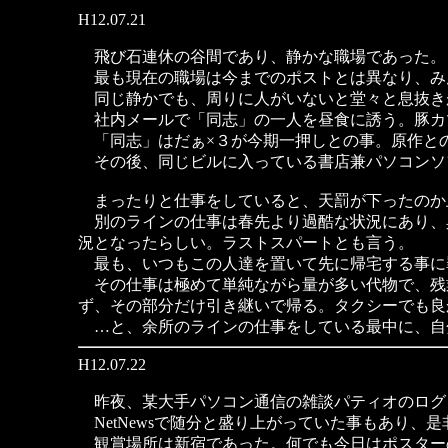
H12.07.21
飛び石連休の谷間であり、静かな職場であった。
最も現在の職場は今までのポストとは異なり、み
同じ静かでも、周りに人がいないと堂々と息抜き
社内メールで「同志」の一人を昼食に誘う。豚カ
「同志」はだぁ×３が今期一押しとの事。原作と
その後、同じビルに入っている書店兼パソコンソ
まったりと仕事をしていると、天罰が下ったのか
別のラインの仕事は春先より過酷な状況にあり、
況となったらしい。ラストスパートとも言う。
最も、いつもこの人達を置いて先に帰宅する事に
その仕事は極めて単純ながら量が多い代物で、残
ず、その部分だけ引き継いで帰る。タクシーでも良
…と、余所のラインの仕事をしている最中に、自
H12.07.22
昨夜、某大手パソコン通信の雑談パティオのログを
NetNewsで随分と盛り上がっていた事もあり
観賞場所は新宿であった。何でも今日はポスター