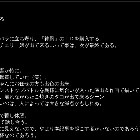
る。
バラに立ち寄り、「神風」のＬＤを購入する。
チェリー嬢が出て来る…って事は、次が最終である。
響が特に。
鑑賞していた（笑）。
ゃんにお任せの方も出色の出来。
ンストップバトルを異様に気合いが入った演出＆作画で描いて
、崩れながらたこ焼きのタコが出て来るシーン。
いのは、人によっては大きな減点かもしれぬ。
で暫し休憩。
ついて話し合う。
に見えないので、やはり本記事を起こす者がいないのであろう
杯なのであろう。