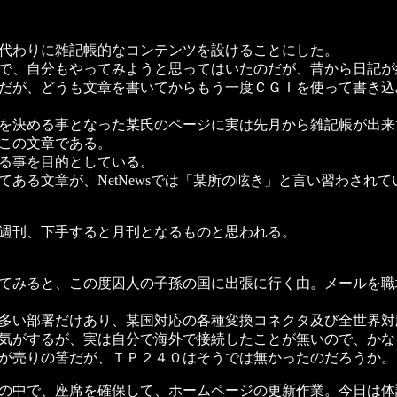
代わりに雑記帳的なコンテンツを設けることにした。
で、自分もやってみようと思ってはいたのだが、昔から日記が
だが、どうも文章を書いてからもう一度ＣＧＩを使って書き込
を決める事となった某氏のページに実は先月から雑記帳が出来
この文章である。
る事を目的としている。
ある文章が、NetNewsでは「某所の呟き」と言い習わされ
週刊、下手すると月刊となるものと思われる。
てみると、この度囚人の子孫の国に出張に行く由。メールを職
多い部署だけあり、某国対応の各種変換コネクタ及び全世界対
気がするが、実は自分で海外で接続したことが無いので、かな
が売りの筈だが、ＴＰ２４０はそうでは無かったのだろうか。
の中で、座席を確保して、ホームページの更新作業。今日は体