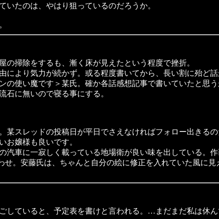
ていたのは、やはり狙っているのだろうか。
。
屋の掃除をするも、漸く床が見えたという程度で挫折。
由により気力が続かず。或る程度書いてから、長い割に殆ど話
ンの使い魔です＞某氏。確か各話感想記事で書いていたと思う
流石に無いので寝る事にする。
。某スレッドの投稿日が平日でさえなければフォロー出きるの
いお嬢様も良いです。
の汽車に一寂しく載っている地場衛が良い味を出している。作
み合わせ。安藤氏は、ちゃんと自分の絵に修正を入れていた風に
ごしていると、予定表を書けと言われる。…まだまだ私は休ん