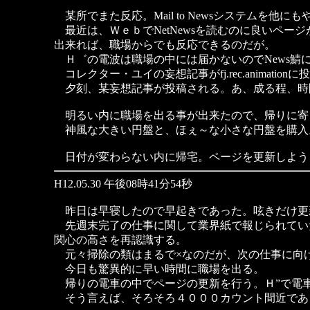
某所でまた反応。Mail to Newsシステムを他
最近は、ＷｅｂでNetNewsを読むのに良いページ
出来れば、職場からでも反応できるのだが。
Ｈ゛の電波は職場の中には届かないのでNews鯖
コレクター・ユイの妄想記事がfj.rec.animat
夕刻、某妄想記事が投稿される。あ、成る程、時
明るい内に職場を出る事が出来たので、帰りに寄
神風な大きい円盤と、ほぇ～な小さな円盤を購入
日付が変わらない内に帰宅。ページを更新しよう
H12.05.30 午後08時41分54秒
昨日は早寝したので早起きであった。呟きだけ更
先週末完了の仕事に関して業界紙で報じられてい
関心の高さを再認識する。
元々掃除の類はまるで×なのだが、次の仕事に向
今日も驚異的に早い時間に職場を出る。
帰りの電車の中でページの更新を行う。Ｈ”で電
そう言えば、そろそろ４０００カウント間近であ