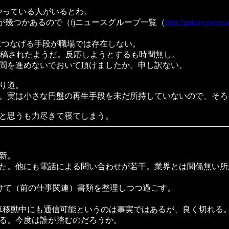
にもやっている人がいるとわ。
が幾つかあるので（fjニュースグループ一覧（
http://galaxy.rwcp.o
につなげる手段が職場では存在しない。
ionに投稿されたようだ。反応しようとするも時間無し。
間を進めないでおいて頂けましたか。申し訳ない。
り道。
。実は小さな円盤の再生手段を未だ所持していないので、そろ
と思うも力尽きて寝てしまう。
新。
た。他にも電話による問い合わせが若干。業界とは関係無い所
けて（前の仕事関連）書類を整理しつつ過ごす。
車移動中にも通信可能というのは事実ではあるが、良く切れる
る。今度は誰が踏むのだろうか。