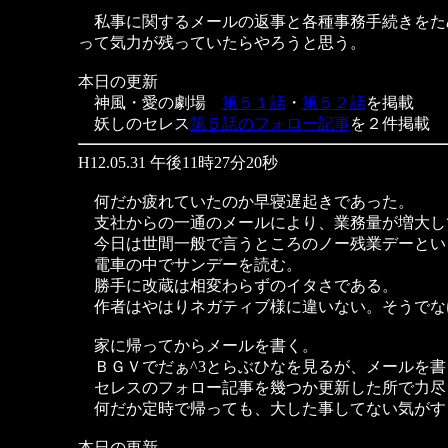
私事に関するメールの返事と各種事務手続きをた
って気力が残っていたらやろうと思う。
本日の更新
神風・愛の劇場
第５１話
・
第５２話
を掲載
妖しのセレス
第５話のフォロー記事
を２件掲載
H12.05.31 午後11時27分20秒
何だか疲れていたのか早寝遅起きであった。
支社からの一通のメールにより、業務量が増大し
今日は世間一般で言うところのノー残業デーとい
電車の中でサンデーを読む。
勝手に改蔵は相変わらずのイタさである。
作者はやはりネガティブ様に違いない。そうでな
家に帰ってからメールを書く。
ＢＧＶでだぁ^3とらぶひなを見るが、メールを書
セレスのフォロー記事を幾つか更新した所で力尽
何だか定時で帰っても、大した事してない気がす
本日の更新