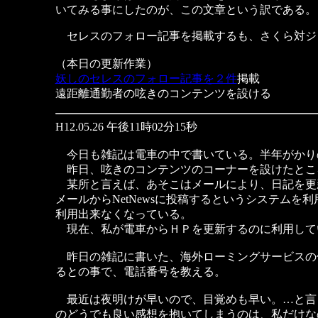
いてみる事にしたのが、この文章という訳である。
セレスのフォロー記事を掲載するも、さくら対ジ
（本日の更新作業）
妖しのセレスのフォロー記事を２件
掲載
遠距離通勤者の呟きのコンテンツを設ける
H12.05.26 午後11時02分15秒
今日も雑記は電車の中で書いている。半年がかり
昨日、呟きのコンテンツのコーナーを設けたとこ
某所と言えば、あそこはメールにより、日記を更
メールからNetNewsに投稿するというシステムを
利用出来なくなっている。
現在、私が電車からＨＰを更新するのに利用してい
昨日の雑記に書いた、海外ローミングサービスの
るとの事で、電話番号を教える。
最近は夜明けが早いので、目覚めも早い。…と言
のどうでも良い感想を抱いてしまうのは、私だけな