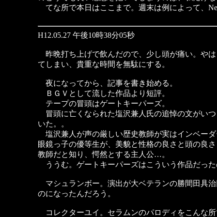
てな所で本日はここまで。週末は例によって、Net
H12.05.27 午後10時38分05秒
昨晩打ち上げで飲んだので、少し頭が痛い。やは
てしまい、貴重な時間を無駄にする。
夜になってから、記事を書き始める。
ＢＧＶとして流した作品より短評。
テープの冒頭はゲートキーパーズ。
冒頭に亡くなられた塩沢兼人氏の追悼の文がいつ
いた。。
塩沢兼人が声の厳しい歴史教師が実はインベーダ
眼鏡っ子の優等生が、美貌と性格の良さと頭の良さ
教師だと知り、愕然とする主人公…。
ううむ。ゲートキーパーズはこういう作品だった
マシュランボー。演出が大ベテランの勝間田具治
のになったんだろう。
コレクターユイ。セラムンのパロディをこんな所