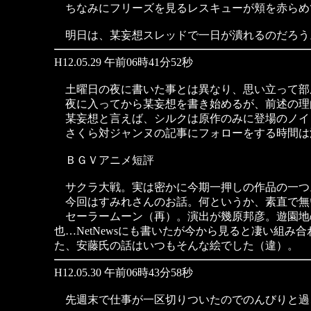
ちなみにフリーズを見るレスキューが頬を赤らめ
明日は、某妄想スレッドで一日が潰れるのだろう
H12.05.29 午前06時41分52秒
土曜日の夜に書いた事とは異なり、思い立って部
夜に入ってから某妄想を書き始めるが、前述の理
某妄想と言えば、シルクは原作のみに登場のノイ
さくら対ジャンヌの記事にフォローをする時間は
ＢＧＶアニメ短評
サクラ大戦。実は密かに今期一押しの作品の一つ
今回はすみれさんのお話。何というか、素直で無
セーラームーン（再）。演出が幾原邦彦。遊園地
也…NetNewsにも書いたが今から見ると凄い組
た、安藤氏の話はいつもそんな絵でした（違）。
H12.05.30 午前06時43分58秒
先週末で仕事が一区切りついたのでのんびりと過