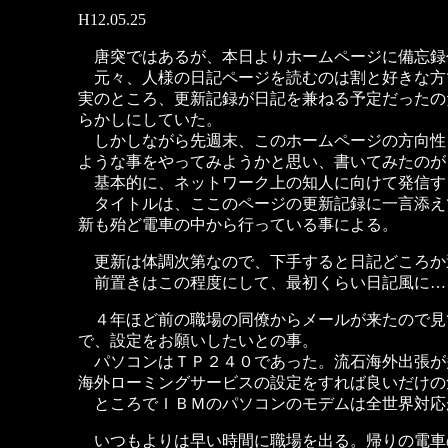
H12.05.25
唐突ではあるが、本日よりホームページに備忘録
元々、人様の日記ページを読むのは割と好きな方
実のところ、更新記録が日記を兼ねる予定だったの
らかしにしていた。
しかしながら先週末、このホームページの方向性
ような事をやってみようかと思い、書いてみたのが
基本的に、ネットワーク上の知人に向けて発信す
タイトルは、ここのページの更新記録に一言添えて
新も殆ど電車の中から行っている事による。
更新は体調次第なので、下手すると日記どころか
前置きはこの程度にして、最初くらい日記風に…
４年ほど前の職場の同僚からメールが来たので見
で、設定をお願いしたいとの事。
パソコンはＴＰ２４０であった。流石海外出張が
海外ローミングサービスの設定をすれば良いだけの
ところでＩＢＭのパソコンのモデムは全世界対応
いつもよりは早い時間に職場を出る。帰りの電車