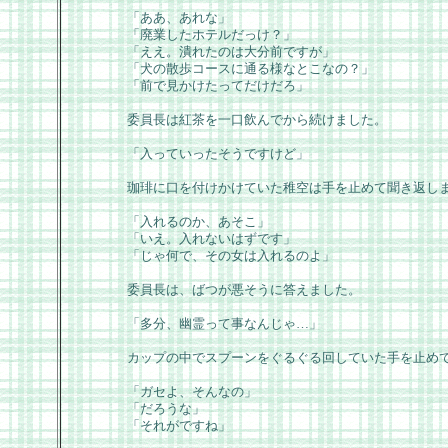
「ああ、あれな」
「廃業したホテルだっけ？」
「ええ。潰れたのは大分前ですが」
「犬の散歩コースに通る様なとこなの？」
「前で見かけたってだけだろ」
委員長は紅茶を一口飲んでから続けました。
「入っていったそうですけど」
珈琲に口を付けかけていた稚空は手を止めて聞き返し
「入れるのか、あそこ」
「いえ。入れないはずです」
「じゃ何で、その女は入れるのよ」
委員長は、ばつが悪そうに答えました。
「多分、幽霊って事なんじゃ…」
カップの中でスプーンをぐるぐる回していた手を止め
「ガセよ、そんなの」
「だろうな」
「それがですね」