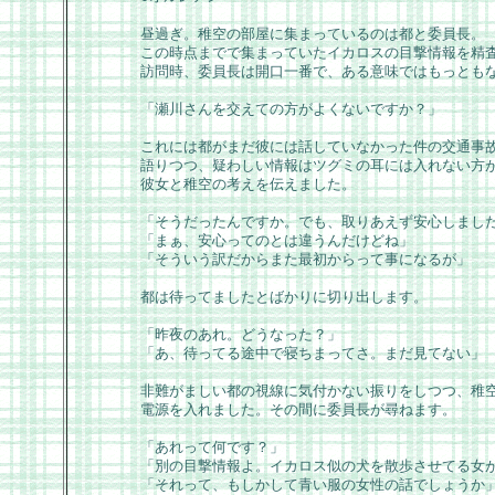
昼過ぎ。稚空の部屋に集まっているのは都と委員長。
この時点までで集まっていたイカロスの目撃情報を精
訪問時、委員長は開口一番で、ある意味ではもっとも
「瀬川さんを交えての方がよくないですか？」
これには都がまだ彼には話していなかった件の交通事
語りつつ、疑わしい情報はツグミの耳には入れない方
彼女と稚空の考えを伝えました。
「そうだったんですか。でも、取りあえず安心しまし
「まぁ、安心ってのとは違うんだけどね」
「そういう訳だからまた最初からって事になるが」
都は待ってましたとばかりに切り出します。
「昨夜のあれ。どうなった？」
「あ、待ってる途中で寝ちまってさ。まだ見てない」
非難がましい都の視線に気付かない振りをしつつ、稚
電源を入れました。その間に委員長が尋ねます。
「あれって何です？」
「別の目撃情報よ。イカロス似の犬を散歩させてる女
「それって、もしかして青い服の女性の話でしょうか