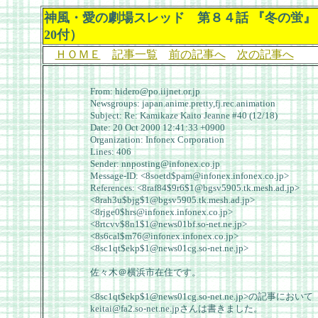
神風・愛の劇場スレッド 第８４話 『冬の蛍』
20付）
ＨＯＭＥ
記事一覧
前の記事へ
次の記事へ
From: hidero@po.iijnet.or.jp
Newsgroups: japan.anime.pretty,fj.rec.animation
Subject: Re: Kamikaze Kaito Jeanne #40 (12/18)
Date: 20 Oct 2000 12:41:33 +0900
Organization: Infonex Corporation
Lines: 406
Sender: nnposting@infonex.co.jp
Message-ID: <8soetd$pam@infonex.infonex.co.jp>
References: <8raf84$9r6$1@bgsv5905.tk.mesh.ad.jp>
<8rah3u$bjg$1@bgsv5905.tk.mesh.ad.jp>
<8rjge0$hrs@infonex.infonex.co.jp>
<8rtcvv$8n1$1@news01bf.so-net.ne.jp>
<8s6cal$m76@infonex.infonex.co.jp>
<8sc1qt$ekp$1@news01cg.so-net.ne.jp>
佐々木＠横浜市在住です。
<8sc1qt$ekp$1@news01cg.so-net.ne.jp>の記事において
keitai@fa2.so-net.ne.jpさんは書きました。