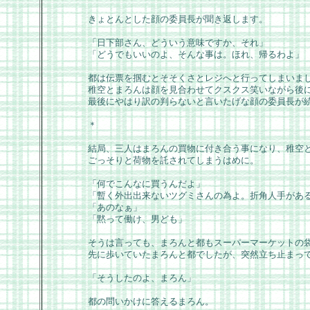
きょとんとした顔の委員長が聞き返します。
「日下部さん、どういう意味ですか、それ」
「どうでもいいのよ、そんな事は。ほれ、帰るわよ」
都は伝票を掴むとそそくさとレジへと行ってしまいま
稚空とまろんは顔を見合わせてクスクス笑いながら後
最後にやはり訳の判らないと言いたげな顔の委員長が
＊
結局、三人はまろんの買物に付き合う事になり、稚空
ごっそりと荷物を託されてしまうはめに。
「何でこんなに買うんだよ」
「暫く外出出来ないツグミさんの為よ。折角人手があ
「あのなぁ」
「黙って働け、男ども」
そうは言っても、まろんと都もスーパーマーケットの
先に歩いていたまろんと都でしたが、突然立ち止まっ
「そうしたのよ、まろん」
都の問いかけに答えるまろん。