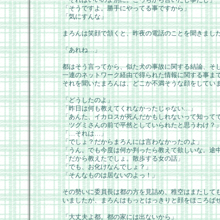
「そうですよ。勝手にやってる事ですから」
「気にすんな」
まろんは笑顔で頷くと、昨夜の電話のことを聞きまし
「あれね…」
都はそう言ってから、似た犬の事故に関する結論、そ
一連のネットワーク経由で得られた情報に関する事ま
それを聞いたまろんは、どこか不満そうな顔をしてい
「どうしたのよ」
「昨日は何も教えてくれなかったじゃない…」
「あんた、イカロスが死んだかもしれないって知って
ツグミさんの前で平然としていられたと思うわけ？
「…それは…」
「でしょ？だからまろんには言わなかったのよ」
「うん。でも今度は何か判ったら教えて欲しいな。途
「だから教えたでしょ。散歩する女の話」
「でも、お化けなんでしょ？」
「そんなものは居ないのよっ！」
その勢いに委員長は都の方を見詰め、稚空はまたして
いましたが、まろんはもっとはっきりと顔をほころば
「大丈夫よ都。都の家には出ないから」