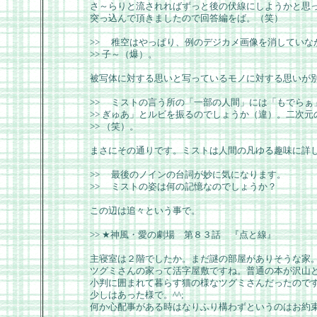
さ～らりと流されればずっと後の伏線にしようかと思った
突っ込んで頂きましたので回答編をば。（笑）
>> 稚空はやっぱり、例のデジカメ画像を消していな
>> 子～（爆）。
被写体に対する思いと写っているモノに対する思いが
>> ミストの言う所の「一部の人間」には「もでらぁ
>> ぎゅあ」とルビを振るのでしょうか（違）。二次
>> （笑）。
まさにその通りです。ミストは人間の凡ゆる趣味に詳しい
>> 最後のノインの台詞が妙に気になります。
>> ミストの姿は何の記憶なのでしょうか？
この辺は追々という事で。
>> ★神風・愛の劇場 第８３話 『点と線』
主寝室は２階でしたか。まだ謎の部屋がありそうな家
ツグミさんの家って活字屋敷ですね。普通の本が沢山
小判に囲まれて暮らす猫の様なツグミさんだったので
少しはあった様で。^^;
何か心配事がある時はなりふり構わずというのはお約