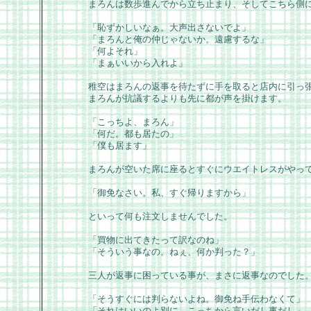
まろんは数歩進んでから立ち止まり、そしてこちら側
「恥ずかしいなぁ。大声出さないでよ」
「まろんと俺の仲じゃないか。遠慮するな」
「何よそれ」
「まぁいいから入れよ」
稚空はまろんの返事を待たずに手を取ると店内に引っ
まろんが抗議するよりも先に都が声を掛けます。
「こっちよ、まろん」
「何だ。都も居たの」
「僕も居ます」
まろんが空いた席に座るとすぐにウエイトレスがやっ
「御免なさい。私、すぐ帰りますから」
といって何も注文しませんでした。
「買物に出てきたって訳なのね」
「そういう事なの。ねぇ、何か判った？」
三人が返事に困っている事が、まさに返事なのでした
「そうすぐには判らないよね。御免ね手伝わなくて」
「それはいいのよ別に。こっちから言いだし事だし」