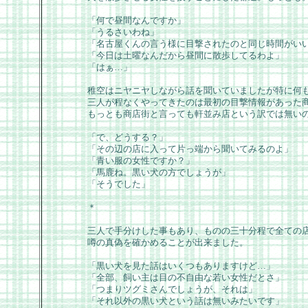
「何で昼間なんですか」
「うるさいわね」
「名古屋くんの言う様に目撃されたのと同じ時間がい
「今日は土曜なんだから昼間に散歩してるわよ」
「はぁ…」
稚空はニヤニヤしながら話を聞いていましたが特に何
三人が程なくやってきたのは最初の目撃情報があった
もっとも商店街と言っても軒並み店という訳では無い
「で、どうする？」
「その辺の店に入って片っ端から聞いてみるのよ」
「青い服の女性ですか？」
「馬鹿ね。黒い犬の方でしょうが」
「そうでした」
＊
三人で手分けした事もあり、ものの三十分程で全ての
噂の真偽を確かめることが出来ました。
「黒い犬を見た話はいくつもありますけど…」
「全部、飼い主は目の不自由な若い女性だとさ」
「つまりツグミさんでしょうが、それは」
「それ以外の黒い犬という話は無いみたいです」