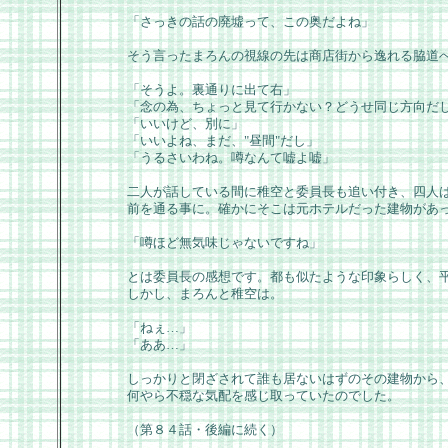
「さっきの話の廃墟って、この奥だよね」
そう言ったまろんの視線の先は商店街から逸れる脇道
「そうよ。裏通りに出て右」
「念の為、ちょっと見て行かない？どうせ同じ方向だ
「いいけど、別に」
「いいよね、まだ、"昼間"だし」
「うるさいわね。噂なんて嘘よ嘘」
二人が話している間に稚空と委員長も追い付き、四人
前を通る事に。確かにそこは元ホテルだった建物があ
「噂ほど無気味じゃないですね」
とは委員長の感想です。都も似たような印象らしく、
しかし、まろんと稚空は。
「ねぇ…」
「ああ…」
しっかりと閉ざされて誰も居ないはずのその建物から
何やら不穏な気配を感じ取っていたのでした。
（第８４話・後編に続く）