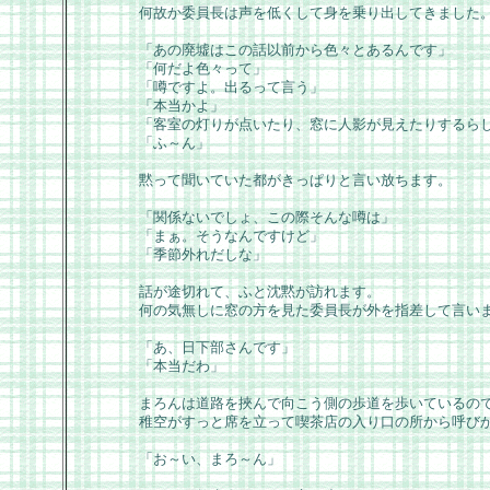
何故か委員長は声を低くして身を乗り出してきました
「あの廃墟はこの話以前から色々とあるんです」
「何だよ色々って」
「噂ですよ。出るって言う」
「本当かよ」
「客室の灯りが点いたり、窓に人影が見えたりするら
「ふ～ん」
黙って聞いていた都がきっぱりと言い放ちます。
「関係ないでしょ、この際そんな噂は」
「まぁ。そうなんですけど」
「季節外れだしな」
話が途切れて、ふと沈黙が訪れます。
何の気無しに窓の方を見た委員長が外を指差して言い
「あ、日下部さんです」
「本当だわ」
まろんは道路を挾んで向こう側の歩道を歩いているの
稚空がすっと席を立って喫茶店の入り口の所から呼び
「お～い、まろ～ん」