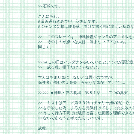
>> 石崎です。
こんにちわ。
# 最近遅れぎみで申し訳無いです。
# ジャンヌ妄想は腰を落ち着けて書く様に変えた所為なん
>> このスレッドは、神風怪盗ジャンヌのアニメ版を
>> その手のが嫌いな人は、読まないで下さいね。
同じく。
>> ># この日はバンダナを巻いていたというのが裏設
>> 成る程、帽子だけじゃないと。
本人はあまり気にしないとは思うのですが、
保護者が着せ代えを楽しみそうな気がして。^^;;;;;
>> >>> ★神風・愛の劇場 第８１話 『二つの真実』
>> ミストはアニメ第３９話（チェリー嬢の話）で、
>> を示唆した為にまろんを元気付けてしまった失敗
>> うして行方不明では駄目と言った意図を理解でき
>> ないであろうと考えたらしいです。
成程。