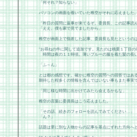
「何それ？知らない」
パソコンの画面を覗いていた稚空がそれに応えました
「昨日の質問に返事が来てるぞ。委員長、この記事読
「ええ。僕も家で見てましたから」
稚空が画面上で指差した記事、委員長も見たというの
"お尋ねの件に関して追加です。見たのは桃栗１丁目の
時間は夜の１１時頃。薄いブルーの服を着た髪の長い
「ふ～ん」
とは都の感想です。確かに稚空の質問への回答ではあ
期待した程多くの情報を含んではいない事もまた事実
「同じ様な時間に出かけてみたら会えるかもな」
稚空の言葉に委員長はこう応えました。
「その話、続きのフォローを読んでみてください…」
「ん？」
話題は更に別な人物からの記事を基点にずれた方向へ