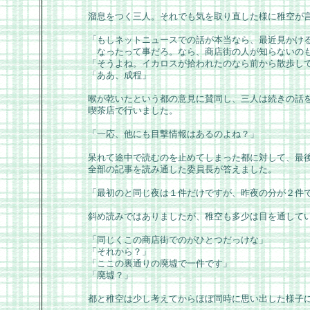
溜息をつく三人。それでも気を取り直した様に稚空が
「もしネットニュースでの話が本当なら、最近見かけ
なったって事だろ。なら、商店街の人が知らないの
「そうよね。イカロスが拾われたのなら前から散歩し
「ああ、成程」
喉が乾いたという都の意見に賛同し、三人は続きの話
喫茶店で行いました。
「一応、他にも目撃情報はあるのよね？」
呆れて途中で読むのを止めてしまった都に対して、最
全部の記事を読み通した委員長が答えました。
「最初のと同じ夜は１件だけですが、昨夜の分が２件
斜め読みではありましたが、稚空も多少は目を通して
「同じくこの商店街でのがひとつだっけな」
「それから？」
「ここの裏通りの廃墟で一件です」
「廃墟？」
都と稚空は少し考えてからほぼ同時に思い出した様子