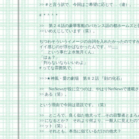
>> ＃と言う訳で、今回はご希望に応じて…（違）。
# ＊＾＾＊
>> 第２４話の豪華客船のバカンス話の都ホームズと
>> いめえじしています（笑）。
ぢつわそういうイメージの台詞を入れたかったのです
イイ感じのが浮かばなかったんです。^^;;;;;
「…という事だよ水無月くん」
「はぁ？」
「判らないならいいわよ」
# ってな雰囲気で。
>> >★神風・愛の劇場 第８２話 『刻の化石』
>> NetNewsが役に立つのは、やはりNetNewsで
>> ある（笑）。
という理由で今回は逆説です。（笑）
>> ところで、良く似た他犬って…その目撃者とまろ
>> になるとか？ それより何より、一般人に見えた
>> ット（笑）。
>> それとも、本当に似ているだけの他犬？