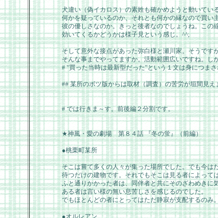
犬違い（偽イカロス）の素姓も確かめようと動いてい
何かを疑っているのか、それとも何かの縁なので買い
彼の優しさなのか。きっと後者なのでしょうね。この
効いてくるかどうかは様子見という感じ。^^;
そして意外な接点があった弥白様と瀬川家。そうです
そんな事までやってますか。活動範囲広いですね。し
# "買った当時は最新型だった"という１文は身につまされ
## 某所のボツ版からは取材（調査）の苦労が垣間見え
# では行きま～す。前後編２分割です。
★神風・愛の劇場 第８４話 『冬の蛍』（前編）
●桃栗町某所
そこは嘗て多くの人々が集った場所でした。でも今は
待つだけの建物です。それでもそこは見る者によって
ふと通りかかった者は、同伴者と共にそのざわめきに
ある者は言い様の無い息苦しさを感じるのでした。
でもほとんどの者にとってはただ静寂が支配するのみ
●オルレアン