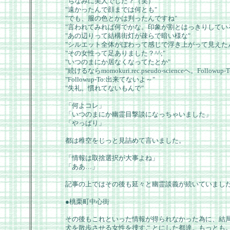
"ちなみに美人でした？（笑）"
"遠かったんで顔までは何とも"
"でも、服の色とかは判ったんですね"
"言われてみれば何でかな。印象が割とはっきりしてい
"あの辺りって結構街灯が疎らで暗い様な"
"シルエット全体がぼわって感じで浮き上がって見えた
"その女性って足ありました？^^;"
"いつのまにか居なくなってたとか"
"続けるならmomokuri.rec.pseudo-scienceへ。Followu
"Followup-To:出来てないよ～"
"失礼。慣れてないもんで"
「何よコレ」
「いつのまにか幽霊目撃談になっちゃいました」
「やっぱり」
都は稚空をじっと見詰めて言いました。
「情報は取捨選択が大事よね」
「ああ…」
記事の上ではその後も延々と幽霊談義が続いていまし
●桃栗町中心街
その後もこれといった情報が得られなかった為に、結
犬を散歩させる女性を捜すことにした都達。もっとも