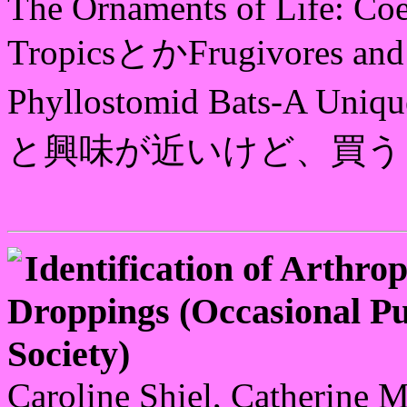
The Ornaments of Life: Coe
TropicsとかFrugivores an
Phyllostomid Bats-A Uni
と興味が近いけど、買う
Identification of Arthro
Droppings (Occasional P
Society)
Caroline Shiel, Catherine 