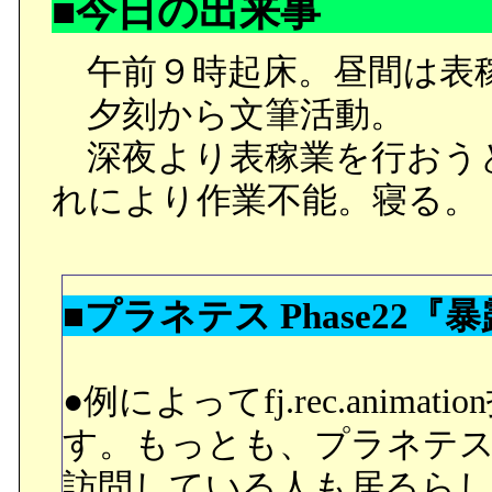
■今日の出来事
午前９時起床。昼間は表
夕刻から文筆活動。
深夜より表稼業を行おう
れにより作業不能。寝る。
■プラネテス Phase22『
●例によってfj.rec.ani
す。もっとも、プラネテ
訪問している人も居るら