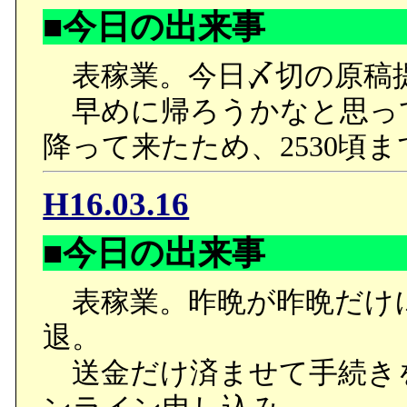
と、相変わらずの様子です
■今日の出来事
ギガルトが不憫。しかも
友達だと思うのに、なぎ
て、延々と彼が裏切り者
表稼業。今日〆切の原稿
慮しがちなのかが本作最
うのが。
早めに帰ろうかなと思っ
もあるのだが、その辺り
●ギガルトさんがハキムの
降って来たため、2530頃
●次回は初回以来の爲我井
は、彼の普段の姿が本当
で、期待出来そう。
H16.03.16
だから、ギガルトさんに
かと。
■今日の出来事
表稼業。昨晩が昨晩だけに
退。
■適材適所
送金だけ済ませて手続き