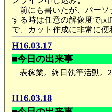
ンライン申し込み。
フィー「チャドの奴。テク
前にも書いたが、パーソ
ドルフ「折角の人材を腐ら
する時は任意の解像度でpd
ブリ課をきちんと使いこな
で、カット作成に非常に便
ドルフが社長を務める木
H16.03.17
発を訪れたフィーは、生
■今日の出来事
ルフに良い顔してると言
ハチマキとタナベのこと
表稼業。終日執筆活動。22
ィーのことを部下思いの
もチャドを引き抜いてい
H16.03.18
こなせなかった反省だと
■今日の出来事