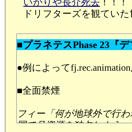
いかりや長介死去
！！！
●第三事業部デブリ課。第
ドリフターズを観ていた
が、ノリが全く同じだっ
し。^^;;;;
■プラネテスPhase 23
●例によってfj.rec.ani
■ハキムの女だから＠クレ
■全面禁煙
ハチマキ「だったら何故ハ
前はハキムにすがってたん
フィー「何が地球外で行わ
欲しかったんだ。チェンシ
国で月資源を独占しようっ
残念だったな。折角仲間が