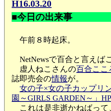
H16.03.20
●同じ「良い顔」でもクレ
■今日の出来事
葉は嫌味。ナイスガイな
を持つ人には偽善者に見え
午前８時起床。
■デブリ課皆兄弟
NetNewsで百合と言えば
虚人ねこさんの
百合ここ
課長補佐「やっぱり、デブ
誌即売会の
情報
が。
女の子×女の子カップリ
第三事業部のデブリ課の
園～GIRLS GARDEN～」H
ラビィとエーデル。
これは是非逝かねばって