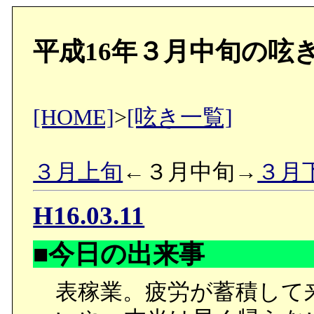
平成16年３月中旬の呟
[HOME]
>
[呟き一覧]
３月上旬
←３月中旬→
３月
H16.03.11
■今日の出来事
表稼業。疲労が蓄積して来