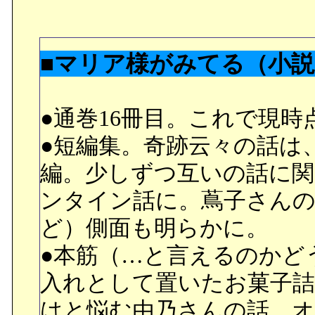
■マリア様がみてる（小
●通巻16冊目。これで現
●短編集。奇跡云々の話は
編。少しずつ互いの話に
ンタイン話に。蔦子さん
ど）側面も明らかに。
●本筋（…と言えるのかど
入れとして置いたお菓子
はと悩む由乃さんの話。