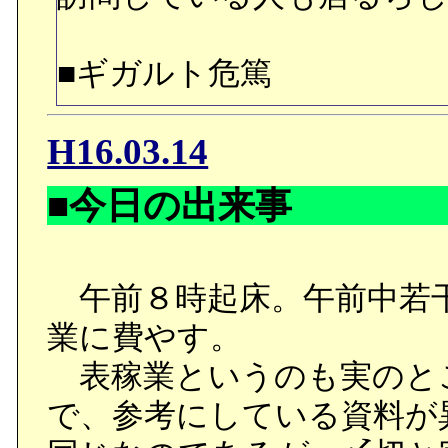
■ギガルト危篤
H16.03.14
ギガルト「（どうして…ど
いつの…あだ名…）」
■今日の出来事
ハキムに寄るフォン・ブ
午前８時起床。午前中若干
に陥っていたギガルトを
業に費やす。
た。彼らのハキムが軌道
表稼業というのも実のと
あったという話を聞きな
で、参考にしている資料が
だけ、あだ名を思いつか