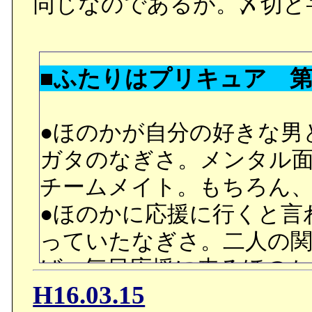
同じなのであるが。〆切と
試験から帰って来て以来
当たり続けていたチェン
■ふたりはプリキュア 
され、貨物船に回されて
●ほのかが自分の好きな男
月に到着したデブリ課。
ガタのなぎさ。メンタル
れた「俺は俺。お前はお前
チームメイト。もちろん、
いのだった。
●ほのかに応援に行くと言
っていたなぎさ。二人の
●取りあえず、フォン・ブ
ば、毎日応援に来るほのか
しい。
H16.03.15
り、プリキュアと言うだ
●危篤状態なのに、ハキム