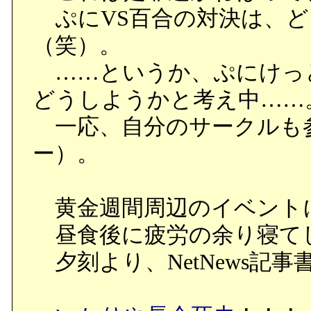
第二事業部とは異なり想
ぷにVS百合の対決は、ど
ィスの前で立ちすくむ課
（笑）。
背中を押されて中に入る
……というか、ぷにけっ
うと待ち構えている月の
どうしようかと考え中……
やっぱり、デブリ課はデ
一応、自分のサークルも
ラビィなのだった。
ー）。
●あのノーマンの第三事業
黄金週間周辺のイベント
うだったのが意外。彼は
昼食後に疲労の余り寝て
したのは、純粋に私怨だった訳
夕刻より、NetNews記事
●入り口の前で躊躇してい
うエーデル。性格が段々変