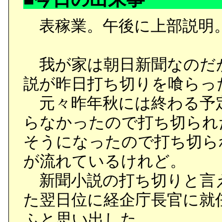
偶然出会ったクレアにコ
表稼業。午後に上部説明
する不満をぶちまけるチ
そんな彼に、良い顔にな
我が家は朝日新聞なのだ
実はチェンシンのことが
説が昨日打ち切りを喰らっ
チェンシンが気を配って
元々昨年秋には終わる予
ところで鈍いというクレ
らなかったので打ち切られ
官が訪れ、彼女に任意同行
そうになったので打ち切ら
驚愕するチェンシンにク
が流れているけれど。
知らない黒くて汚いこと
新聞小説の打ち切りと言
た翌日位に経企庁長官に就
●ガリレオ開発は予想以上
ふと思い出した。