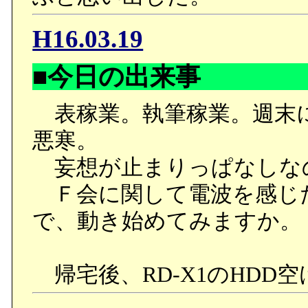
付きらしい。そんなのは
H16.03.19
れまでとは別人ですね。
●第三事業部の経理課にい
■今日の出来事
ていたチャド。第二事業
表稼業。執筆稼業。週末
うと思っていたら、ガリ
悪寒。
た。もっとも、現状では
妄想が止まりっぱなしな
きな経理的仕事らしいの
Ｆ会に関して電波を感じ
これだけ生き生きとする
で、動き始めてみますか。
●ハチマキに怒鳴られた途
チマキを非難する方に転
帰宅後、RD-X1のHDD空
嫌な人だったクレアさん
ですが、こちらの方は違