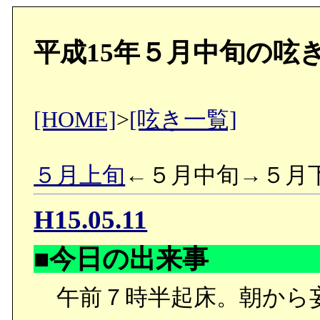
平成15年５月中旬の呟
[HOME]
>
[呟き一覧]
５月上旬
←５月中旬→５月
H15.05.11
■今日の出来事
午前７時半起床。朝から