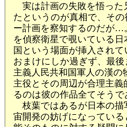
実は計画の失敗を悟った
たというのが真相で、その
ー計画を察知するのだが…
を偵察衛星で覗いている日
国という場面が挿入されて
おまけにしか過ぎず、最後
主義人民共和国軍人の漢の
主役とその周辺が合理主義
るのは彼の作品全てそうで
枝葉ではあるが日本の描
宙開発の妨げになっている