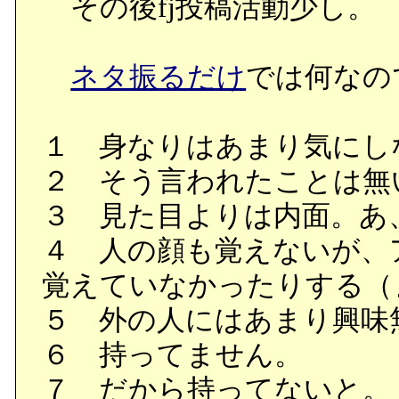
その後fj投稿活動少し。
ネタ振るだけ
では何なの
１ 身なりはあまり気にし
２ そう言われたことは無
３ 見た目よりは内面。あ
４ 人の顔も覚えないが、
覚えていなかったりする（
５ 外の人にはあまり興味
６ 持ってません。
７ だから持ってないと。