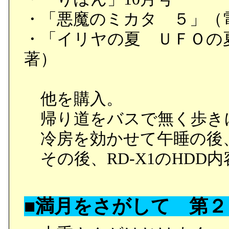
・「悪魔のミカタ ５」（
・「イリヤの夏 ＵＦＯの
著）
他を購入。
帰り道をバスで無く歩き
冷房を効かせて午睡の後
その後、RD-X1のHDD
■満月をさがして 第２