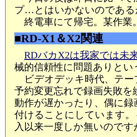
プ…とはいかないのである
終電車にて帰宅。某作業
■RD-X1＆X2関連
RDバカX2は我家では未
械的信頼性に問題ありとい
ビデオデッキ時代、テー
予約変更忘れで録画失敗を
動作が遅かったり、偶に録
付けることにしています。
入以来一度しか無いのです