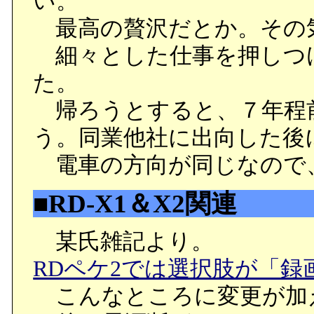
い。
最高の贅沢だとか。その
細々とした仕事を押しつ
た。
帰ろうとすると、７年程
う。同業他社に出向した後
電車の方向が同じなので
■RD-X1＆X2関連
某氏雑記より。
RDペケ2では選択肢が「録
こんなところに変更が加