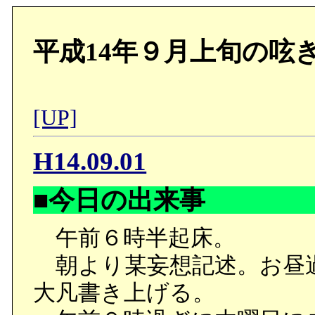
平成14年９月上旬の呟
[UP]
H14.09.01
■今日の出来事
午前６時半起床。
朝より某妄想記述。お昼
大凡書き上げる。