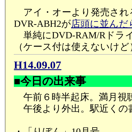
アイ・オーより発売される
DVR-ABH2が
店頭に並んだ
単純にDVD-RAM/Rド
（ケース付は使えないけど
H14.09.07
■今日の出来事
午前６時半起床。満月視
午後より外出。駅近くの
・「りぼん」10月号