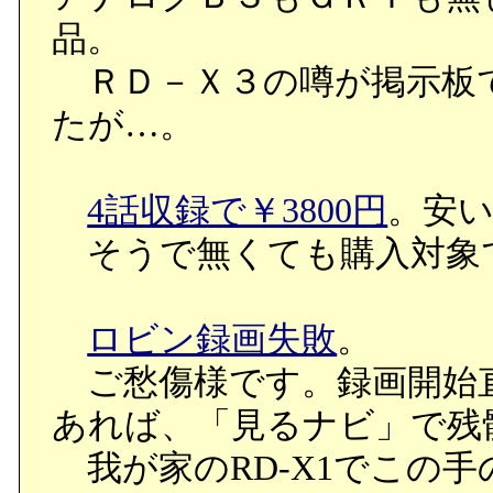
品。
ＲＤ－Ｘ３の噂が掲示板
たが…。
4話収録で￥3800円
。安
そうで無くても購入対象
ロビン録画失敗
。
ご愁傷様です。録画開始
あれば、「見るナビ」で残
我が家のRD-X1でこの手