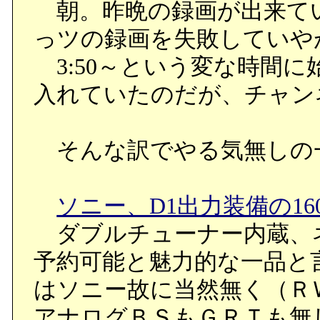
朝。昨晩の録画が出来て
っツの録画を失敗していや
3:50～という変な時間
入れていたのだが、チャン
そんな訳でやる気無しの
ソニー、D1出力装備の16
ダブルチューナー内蔵、
予約可能と魅力的な一品と
はソニー故に当然無く（Ｒ
アナログＢＳもＧＲＴも無