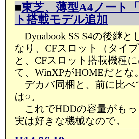
■
東芝、薄型A4ノート「Dy
ト搭載モデル追加
Dynabook SS S4の後
なり、CFスロット（タイ
と、CFスロット搭載機種
て、WinXPがHOMEだと
デカバ同梱と、前に比べ
は○。
これでHDDの容量がもっ
実は好きな機械なので。