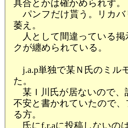
具合とかは確かめられず。
パンフだけ貰う。リカバリ
萎え。
人として間違っている掲
クが纏められている。
j.a.p単独で某Ｎ氏のミ
た。
某Ｉ川氏が居ないので、
不安と書かれていたので、
る方。
氏にf.r.aに投稿しない