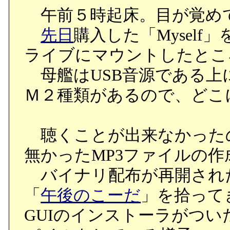
午前５時起床。目が覚め
先日
購入した「Myself
ライブにマウントしたとこ
母艦はUSB音源である上
Ｍ２種類があるので、どこ
聴くことが出来なかった
無かったMP3ファイルの
バイナリ配布が再開され
「
午後のこーだ
」を拾って
GUIのインストーラがつ