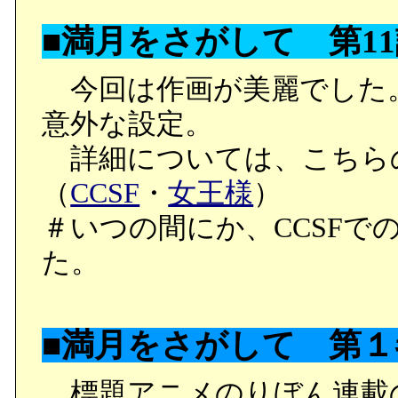
■満月をさがして 第1
今回は作画が美麗でした
意外な設定。
詳細については、こちら
（
CCSF
・
女王様
）
＃いつの間にか、CCSFで
た。
■満月をさがして 第
標題アニメのりぼん連載