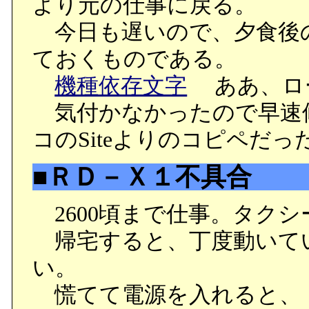
より元の仕事に戻る。
今日も遅いので、夕食後
ておくものである。
機種依存文字
ああ、ロ
気付かなかったので早速
コのSiteよりのコピペだっ
■ＲＤ－Ｘ１不具合
2600頃まで仕事。タクシ
帰宅すると、丁度動いてい
い。
慌てて電源を入れると、