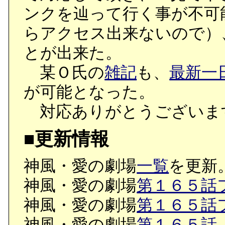
ンクを辿って行く事が不可
らアクセス出来ないので）
とが出来た。
某Ｏ氏の
雑記
も、
最新一
が可能となった。
対応ありがとうございま
■更新情報
神風・愛の劇場
一覧
を更新
神風・愛の劇場
第１６５話
神風・愛の劇場
第１６５話
神風・愛の劇場
第１６５話（