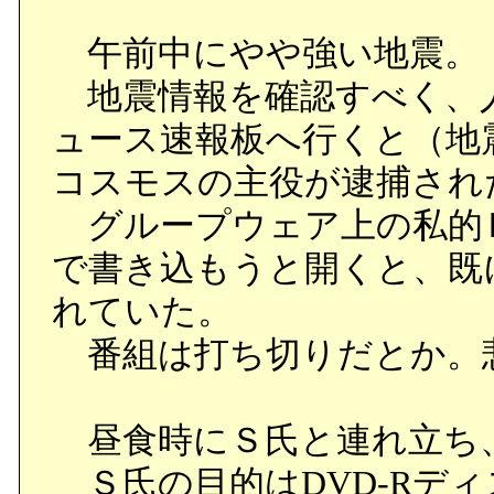
午前中にやや強い地震。
地震情報を確認すべく、
ュース速報板へ行くと（地
コスモスの主役が逮捕され
グループウェア上の私的
で書き込もうと開くと、既
れていた。
番組は打ち切りだとか。
昼食時にＳ氏と連れ立ち
Ｓ氏の目的はDVD-Rデ