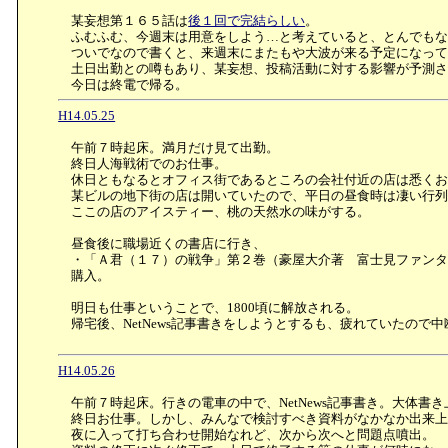
某妄想第１６５話は
後１回で完結らしい
。
ふむふむ、今週末は用意をしよう…と考えていると、とんでもな
ついでなので書くと、来週末にまたもや大波が来る予定になって
土日出勤との噂もあり、某妄想、投稿活動に対する影響が予測さ
今日は終電で帰る。
H14.05.25
午前７時起床。満月だけ見て出勤。
終日人海戦術でのお仕事。
休日ともなるとオフィス街であるところの会社付近の店は悉くお
某ビルの地下街の店は開いていたので、平日の昼食時は凄い行列
ここの店のアイスティー、桃の天然水の味がする。
昼食後に職場近くの書店に行き、
・「Ａ君（１７）の戦争」第２巻（豪屋大介著 富士見ファンタ
購入。
明日も仕事ということで、1800頃に解放される。
帰宅後、NetNews記事書きをしようとするも、疲れていたので中
H14.05.26
午前７時起床。行きの電車の中で、NetNews記事書き。大体
終日お仕事。しかし、みんなで検討すべき資料がなかなか出来上
夜に入って打ち合わせ開始なれど、次から次へと問題点噴出。