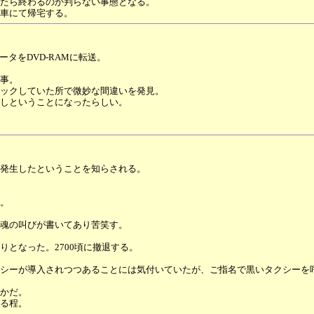
たら終わるのか判らない事態となる。
車にて帰宅する。
タをDVD-RAMに転送。
事。
ックしていた所で微妙な間違いを発見。
しということになったらしい。
発生したということを知らされる。
。
。
魂の叫びが書いてあり苦笑す。
となった。2700頃に撤退する。
シーが導入されつつあることには気付いていたが、ご指名で黒いタクシーを
かだ。
る程。