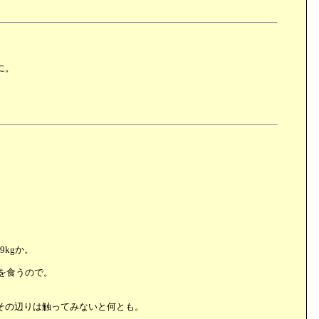
に。
9kgか。
を食うので。
その辺りは触ってみないと何とも。