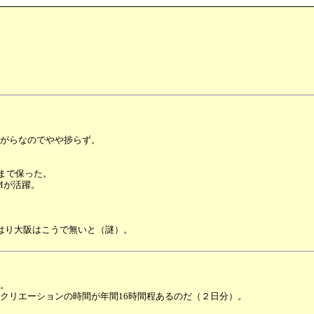
がらなのでやや捗らず。
後まで保った。
Mが活躍。
はり大阪はこうで無いと（謎）。
。
クリエーションの時間が年間16時間程あるのだ（２日分）。