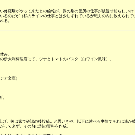
い修羅場がやって来たとの凶報が。課の別の箇所の仕事が破綻寸前らしいの
いるのだが（私のラインの仕事とは少しずれているが戦力の内に数えられて
れる。
休み。
の伊太利料理店にて、ツナとトマトのパスタ（白ワイン風味）。
ジア文庫）
断。
書き上げ、後は家で確認の後投稿…と思いきや、以下に述べる事情でそれは遙か
がって来ず、その前に別の資料を作成。