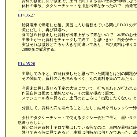
資料の修正に次ぐ修正で、土日で終了する筈の仕事が何時になっ
休日の事故、タクシーチケットを用意出来なかったので、始発電
H14.05.27
始発電車で帰宅した後、風呂に入り着替えている間にRD-X1のデー
慌ただしく、再び職場へ。
昼間は昨日修正した資料が出来上がって来ないので、本来のお仕
出来上がった資料をチェックして終了…と思いきや、自分がチェ
実はそれは微妙どころか大きな間違いであり、再び資料は作り直
2800頃に撤退する。
H14.05.28
出勤してみると、昨日解決したと思っていた問題とは別の問題が
その関係で、資料の穴を埋めるべく、別の資料を集めてみたり
今週末に押し寄せる予定の大波について、打ち合わせが行われる
作業自体は極めて単純ながら、その量が極めて膨大。
スケジュール表を見ると、土日のところに「出勤したくない」と
分担して、資料の穴を埋めることになり、結局今日もタクシー帰り
会社のタクシーチケットで使えるタクシー会社で最近、黒いタク
然違うらしい。
確かに時速百数十キロで飛ばしている筈なのに、車内が異様に静
降りてみる時に見てみると、車種は何時かは何とかであった。成