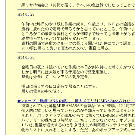
黒ミサ準備会より封筒が届く。ラベルの色は緑でしたってことで
H14.05.29
午前中は昨日のやり残し作業の続き。午後より、ＳＥとの協議を
流石に疲れたので定時で帰ろうかと思っていたところ、午前中ま
ところがこの最新版資料とやらが何時まで経っても出来上がらず
結局待っているだけで日付が変わってしまう。
資料の関係で余所のグループの長より聞かれた件について調査し
2600頃に帰って良いと言われたので、素直に帰る。
H14.05.30
金曜日の夜より続いていた作業は本日夕刻を持って漸く方がつく
しかし明日には大波が来る予定なので貧乏暇無し。
昼食は外食にて、シマアジの刺身定食。
明日に備えて今日は定時で帰ることにする。
帰りの電車の中で呟く。
■シャープ、無線LANを内蔵し、最大メモリ512MBへ強化された「
待望されていた薄型MURAMASAの新製品ついに登場。12.1吋TFT液
個人的に欲しいと思っていたものが全部入っているのはポイント
それと、バックアップがHDDからでは無くてCD-ROMが添付さ
バッテリーの保ちは３時間か…。ちょっと少ないかな。オプショ
1.5kgに重量が増大するのと引き替えに６時間程バッテリーが保
物欲リストに入れることにする。ただ、あのポップアップ式キー