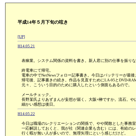
平成14年５月下旬の呟き
[UP]
H14.05.21
表稼業。システム関係の資料を書き。新人君に別の仕事を振りな
終電車にて帰宅。
電車の中でNetNewsフォロー記事書き。今日はバッテリーが最
帰宅後、記事書きの続き。作品を見直すためにLA-95とDVD-RA
元々、こういう目的のために購入したという側面もあるので。
メールチェック。
長野某氏よりあずまんが妄想が届く。大阪×榊ですか。流石。や
細かい感想は後日。
H14.05.22
今日は職場のレクリエーションの関係で、やや閑散とした事務室
一応解説しておくと、我が社（関連企業も含む）には、有給のレ
行く暇が無い人が多いので、無理矢理にという感じだけど。