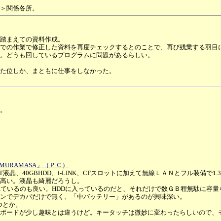
＞関係各所。
踏まえての資料作成。
での作業で修正した資料を再度チェックするとのことで、再び残業する羽目
。どうも回しているプログラムに問題があるらしい。
た位しか、まともに仕事をしなかった。
。
MURAMASA」（ＰＣ）
晶、40GBHDD、i-LINK、CFスロットに加えて無線ＬＡＮとフル装備で1.3
高い。液晶も綺麗だろうし。
れているのも良い。HDDに入っているのだと、それだけで数ＧＢ程無駄に容量
ンでデカバだけで無く、「中バッテリー」があるのが興味深い。
つとか。
ボードが少し趣味とは違うけど。キータッチは微妙に変わったらしいので、