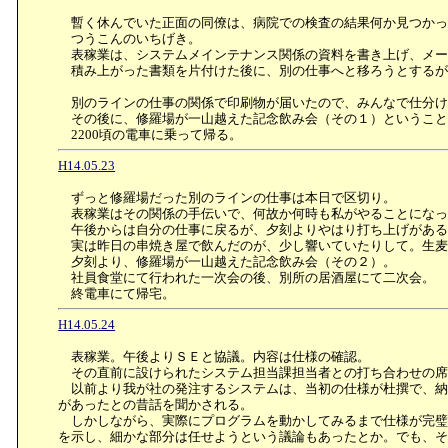
暫く休んでいた正面の同僚は、病院での検査の結果何か見つかっ
つうこんのいちげき。
表稼業は、システムメインテナンス関係の資料を書き上げ、メー
積み上がった書類を片付けた後に、別の仕事へと移ろうとするが
別のラインの仕事の関係で印刷物が届いたので、みんなで仕分け
その後に、修羅場が一山越えた記念飲み会（その１）ということ
2200頃の電車に乗って帰る。
H14.05.23
ずっと修羅場だった別のラインの仕事は本日で区切り。
表稼業はその関係の手伝いで、何故か何時も私がやることになっ
午後からは自分の仕事に戻るが、夕刻よりやはり打ち上げがある
実は昨日の串焼き屋で飲んだのが、少し響いていたりして。生麦
夕刻より、修羅場が一山越えた記念飲み会（その２）。
社員食堂にて行われた一次会の後、別所の居酒屋にて二次会。
終電車にて帰宅。
H14.05.24
表稼業。午後よりＳＥと協議。内容は仕様の確認。
その直前に設けられたシステム担当課担当者との打ち合わせの席
以前より我が社の発注するシステムは、当初の仕様が杜撰で、納
があったとの昔話を聞かされる。
しかしながら、実際にプログラムを動かしてみるまで仕様が完璧
を示し、細かな部分は任せようという議論もあったとか。でも、