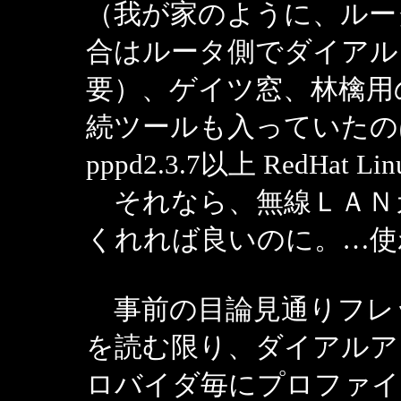
（我が家のように、ルータ
合はルータ側でダイアル
要）、ゲイツ窓、林檎用の
続ツールも入っていたのは
pppd2.3.7以上 RedHat L
それなら、無線ＬＡＮカ
くれれば良いのに。…使
事前の目論見通りフレ
を読む限り、ダイアルア
ロバイダ毎にプロファイ