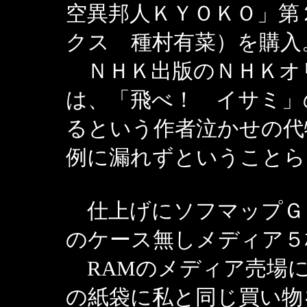
空異邦人ＫＹＯＫＯ」第
クス 種村有菜）を購入
ＮＨＫ出版のＮＨＫオ
は、「飛べ！ イサミ」
るという作者泣かせの代
例に漏れずということら
仕上げにソフマップＧＩ
のケース無しメディア５
RAMのメディア売場
の紙袋に私と同じ買い物