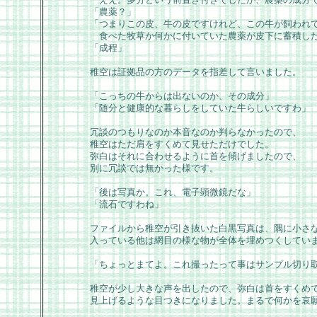
「農薬？」
「つまりこの皮、牛の皮ですけれど、この牛が飼われ
食べた牧草か何かに付いていた農薬が皮下に蓄積し
「成程」
稚空は証拠品の方のデータを指差して言いました。
「こっちの牛からは出ないのか、その成分」
「随分と健康的な暮らしをしていた牛らしいですわ」
冗談のつもりなのか本音なのか判らなかったので、
稚空はただ肩をすくめて見せただけでした。
弥白はそれに合わせるように首を傾げましたので、
別に冗談では無かった様です。
「後は写真か。これ、電子顕微鏡だな」
「流石ですわね」
ファイルから稚空が引き抜いた白黒写真は、隅に小さ
入っている他は網目の様な物が全体を埋めつくしてい
「ちょっとまてよ。これ撮ったって事はサンプル切り
稚空が少し大きな声を出したので、弥白は首をすくめ
見上げるような目つきになりました。まるで何かを哀