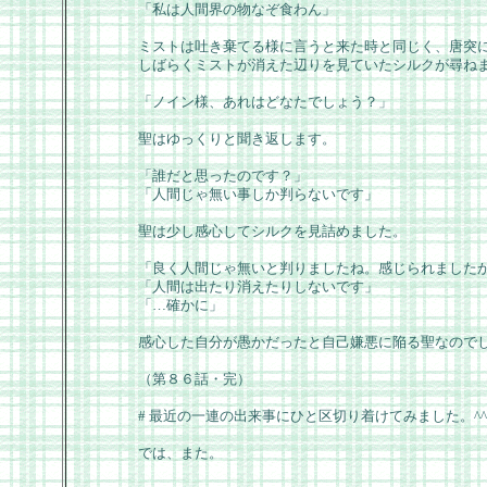
「私は人間界の物なぞ食わん」
ミストは吐き棄てる様に言うと来た時と同じく、唐突
しばらくミストが消えた辺りを見ていたシルクが尋ね
「ノイン様、あれはどなたでしょう？」
聖はゆっくりと聞き返します。
「誰だと思ったのです？」
「人間じゃ無い事しか判らないです」
聖は少し感心してシルクを見詰めました。
「良く人間じゃ無いと判りましたね。感じられました
「人間は出たり消えたりしないです」
「…確かに」
感心した自分が愚かだったと自己嫌悪に陥る聖なので
（第８６話・完）
# 最近の一連の出来事にひと区切り着けてみました。^^
では、また。