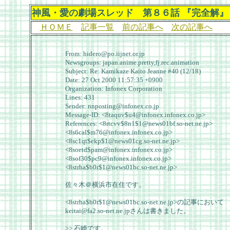
神風・愛の劇場スレッド 第８６話 『完全解』（
ＨＯＭＥ
記事一覧
前の記事へ
次の記事へ
From: hidero@po.iijnet.or.jp
Newsgroups: japan.anime.pretty,fj.rec.animation
Subject: Re: Kamikaze Kaito Jeanne #40 (12/18)
Date: 27 Oct 2000 11:57:35 +0900
Organization: Infonex Corporation
Lines: 431
Sender: nnposting@infonex.co.jp
Message-ID: <8taquv$u4@infonex.infonex.co.jp>
References: <8rtcvv$8n1$1@news01bf.so-net.ne.jp>
<8s6cal$m76@infonex.infonex.co.jp>
<8sc1qt$ekp$1@news01cg.so-net.ne.jp>
<8soetd$pam@infonex.infonex.co.jp>
<8sof30$pc9@infonex.infonex.co.jp>
<8strha$b0r$1@news01bc.so-net.ne.jp>
佐々木＠横浜市在住です。
<8strha$b0r$1@news01bc.so-net.ne.jp>の記事において
keitai@fa2.so-net.ne.jpさんは書きました。
>> 石崎です。