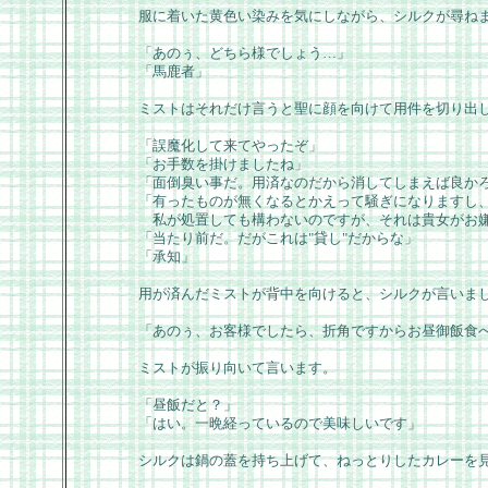
服に着いた黄色い染みを気にしながら、シルクが尋ね
「あのぅ、どちら様でしょう…」
「馬鹿者」
ミストはそれだけ言うと聖に顔を向けて用件を切り出
「誤魔化して来てやったぞ」
「お手数を掛けましたね」
「面倒臭い事だ。用済なのだから消してしまえば良か
「有ったものが無くなるとかえって騒ぎになりますし
私が処置しても構わないのですが、それは貴女がお
「当たり前だ。だがこれは"貸し"だからな」
「承知」
用が済んだミストが背中を向けると、シルクが言いま
「あのぅ、お客様でしたら、折角ですからお昼御飯食
ミストが振り向いて言います。
「昼飯だと？」
「はい。一晩経っているので美味しいです」
シルクは鍋の蓋を持ち上げて、ねっとりしたカレーを