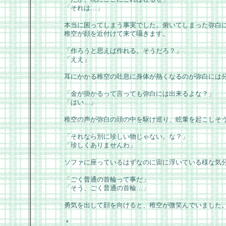
「それは…」
本当に困ってしまう事実でした。俯いてしまった弥白
稚空が顔を近付けて来て囁きます。
「作ろうと思えば作れる。そうだろ？」
「ええ」
耳にかかる稚空の吐息に身体が熱くなるのが弥白には
「金が掛かるって言っても弥白には出来るよな？」
「はい…」
稚空の声が弥白の頭の中を駆け巡り、眩暈を起こしそ
「それなら別に珍しい物じゃない。な？」
「珍しくありませんわ」
ソファに座っているはずなのに宙に浮いている様な気
「ごく普通の首輪って事だ」
「そう、ごく普通の首輪…」
勇気を出して顔を向けると、稚空が微笑んでいました
＊