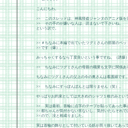
こんにちわ。
>> このスレッドは、神風怪盗ジャンヌのアニメ版を
>> その手のが嫌いな人は、読まないで下さいね。
という訳で。
>> ＃ちなみに本編で出ていたツグミさんの部屋のベ
>> です（爆）。
みっちゃくするなら丁度良いという事ですね。（誘爆
>> ちなみにツグミさんの母親の職業も文字に関係あ
ちなみにツグミさんの父上の今の奥さんは看護婦です
>> ちなみにすっぽんぽんとは限りません（笑）。
やっぱりお約束としては大きめのシャツ１枚のみとい
>> 実は最初、首輪に点字のテープが貼ってあった事
>> 都ちゃんが気付かない筈ないし、気付いたらそれ
>> ので、没と相成りました。
実は首輪の飾りとして付いている鋲が所々抜いてあっ