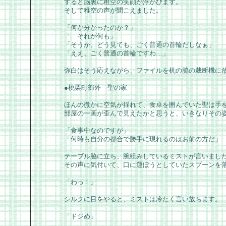
すると脳裏に稚空の笑顔が浮かびます。
そして稚空の声が聞こえました。
「何か分かったのか？」
「…それが何も」
「そうか。どう見ても、ごく普通の首輪だしなぁ」
「ええ、ごく普通の首輪ですわ…」
弥白はそう応えながら、ファイルを机の脇の裁断機に
●桃栗町郊外 聖の家
ほんの微かに空気が揺れて、食卓を囲んでいた聖は手
部屋の一画が歪んで見えたかと思うと、いきなりその
「食事中なのですが」
「何時も自分の都合で勝手に現れるのはお前の方だ」
テーブル脇に立ち、腕組みしているミストが言いまし
その声に気付いて、口に運ぼうとしていたスプーンを
「わっ！」
シルクに目をやると、ミストは冷たく言い放ちます。
「ドジめ」