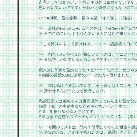
点字として読めるという飼い主以外は気付かない印が
思い付いていたのですがそれだと偽物にならないのでボ
>> >★神風・愛の劇場 第８４話 『冬の蛍』（前編）
>> 最後のFollowup-to:云々の件は、NetNews
>> 所でこのスレッドを読んでいる人には何の事だか
そこで興味をもって頂ければ、ニュース講読者人口の増加
>> 都ちゃんがお化けが怖いというのは、アニメオリ
>> ５話でしか出ていない設定なのですが、ここでそ
個人的に印象が強めだったエピソードなので、ぜひネ
# 細部の確認の為に某所のデータの力を借りました。
>> 実は私は半分忘れていて、そう言えばミストを「
>> 驚かせるんだったなと後悔したり。
私的設定では都ちゃんは幽霊以外ではあんまり驚かな
幽霊（魂）の中途半端な存在感が怖いという事で。
# 某、短冊収集少女と同じです。
# 変な形で霊感のスイッチがオンになっている。（笑
>> 今回のミストは、恐らく暗示にかかった稚空を誘
>> 姿なのかな。この姿で現れたのは、絶対わざとだ（