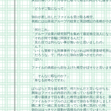
灰色の薄いファイルを手に取って稚空の向かいに腰を
「どうぞご覧になって」
弥白が差し出したファイルを受け取る稚空。
表紙には山茶花グループの紋章と英語標記の名称が小
「何だこれ」
「グループ企業の研究部門を集めて最近独立法人にな
「それが何で首輪に関係するんだ？」
「見た目では判らない事が無いかと思いましたの」
「ん？」
「いくら警察でも刑事事件でなければ科学捜査研究所
「だろうな。で、代わりに弥白が調べさせたのか」
「はい」
ファイルの表紙から顔を上げた稚空がぼそりと言いま
「…そんなに暇なのか？」
「単なる好奇心ですわ」
ぱらぱらと頁を繰る稚空。何だかんだと言いながらも
興味はファイルの内容の方に移っている様子です。
一通り最後まで目を通した稚空は最初の頁に戻ると、
ファイルをテーブルの上に載せて弥白を手招きしまし
隣に来て一緒に見る様に言っている事に気付いた時、
弥白ははっきりと鼓動が高鳴るのを感じていました。