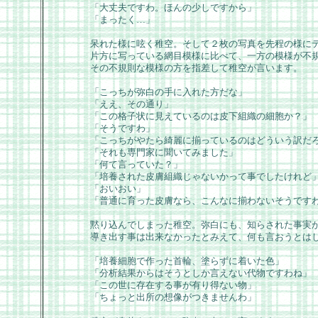
「大丈夫ですわ。ほんの少しですから」
「まったく…」
呆れた様に呟く稚空。そして２枚の写真を先程の様に
片方に写っている網目模様に比べて、一方の模様が不
その不規則な模様の方を指差して稚空が言います。
「こっちが弥白の手に入れた方だな」
「ええ、その通り」
「この格子状に見えているのは皮下組織の細胞か？」
「そうですわ」
「こっちがやたら綺麗に揃っているのはどういう訳だ
「それも専門家に聞いてみました」
「何て言っていた？」
「培養された皮膚組織じゃないかって事でしたけれど
「おいおい」
「普通に育った皮膚なら、こんなに揃わないそうです
黙り込んでしまった稚空。弥白にも、知らされた事実
導き出す事は出来なかったとみえて、何も言おうとは
「培養細胞で作った首輪、塗らずに着いた色」
「分析結果からはそうとしか言えない代物ですわね」
「この世に存在する事が有り得ない物」
「ちょっと出所の想像がつきませんわ」