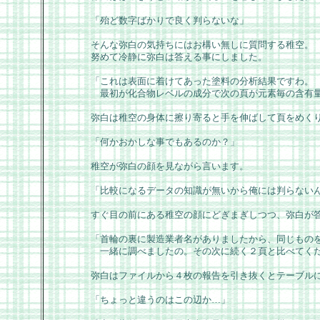
「殆ど数字ばかりで良く判らないな」
そんな弥白の気持ちにはお構い無しに質問する稚空。
努めて冷静に弥白は答える事にしました。
「これは表面に着けてあった塗料の分析結果ですわ。
最初が化合物レベルの成分で次の頁が元素毎の含有
弥白は稚空の身体に擦り寄ると手を伸ばして頁をめく
「何かおかしな事でもあるのか？」
稚空が弥白の顔を見ながら言います。
「比較になるデータの知識が無いから俺には判らない
すぐ目の前にある稚空の顔にどぎまぎしつつ、弥白が
「首輪の裏に製造業者名がありましたから、同じもの
一緒に調べましたの。その次に続く２頁と比べてく
弥白はファイルから４枚の報告を引き抜くとテーブル
「ちょっと違うのはこの辺か…」