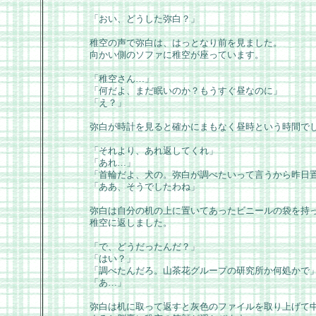
「おい、どうした弥白？」
稚空の声で弥白は、はっとなり前を見ました。
向かい側のソファに稚空が座っています。
「稚空さん…」
「何だよ、まだ眠いのか？もうすぐ昼なのに」
「え？」
弥白が時計を見ると確かにまもなく昼時という時間で
「それより、あれ返してくれ」
「あれ…」
「首輪だよ、犬の。弥白が調べたいって言うから昨日
「ああ、そうでしたわね」
弥白は自分の机の上に置いてあったビニールの袋を持
稚空に返しました。
「で、どうだったんだ？」
「はい？」
「調べたんだろ。山茶花グループの研究所か何処かで
「あ…」
弥白は机に取って返すと灰色のファイルを取り上げて