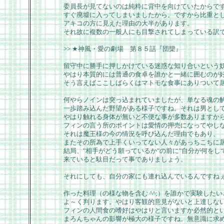
委員長が見てないのは純粋に背中を向けていたからで
すぐ廃墟に入ってしまいましたから。ですから比重と
アキコの方に見えた理由の大半があります。
それ故に複数の一般人にも目撃されてしまっている訳
>> ★神風・愛の劇場 第８５話『団欒』
留守中に勝手に押しかけている迷惑な知り合いという
やはり本質的には普通の食卓を誰かと一緒に囲むのが
そう言えばここしばらくはマトモな食事にありついて居
何やらノインは突っ込まれていましたが、単なる魂の
一歩踏み込んだ野望がある様子ですね。それは男とし
やはり触れる身体が無いと不便な事が多数ありますか
フィンの言う所のポイントは愛情の押売になってやし
それは魔王様の今の情況を呼び込んだ理由でもあり、
またその所為で上手くいってない人々があっちこちに
結局、"相手がどう願っているか"の前に"自分が何をし
来ていると駄目だって事でありましょう。
それにしても、自分の家にも連れ込んでいるんですねぇ聖
作った料理（の様な物を含む ^^;）を誰かで実験した
よ～く判ります。やはり客観的意見がないと上達しな
フィンの人間食の嗜好はやはりと言いますか必然的と
まろんちゃんの影響が極大の様子ですね。無意識に求