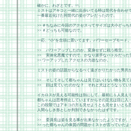
確かに、わざとです。^^;
ミストはアキコと一緒に出歩いてる時は世代を合わせ
一番最近化けた同世代の姿がアレだったので。
>> ＃ちなみに今回のアクセスってサイズは大小どっ
>> ＃どっちも可能なので。
一応、"小"を念頭に置いてます。パワーセーブモード
>> パワーアップしたのか、変身せずに戦う稚空。
>> 実体化悪魔ですので、かなり派手なバトルだった
>> ワーアップしたアクセスの力故なのか。
ミストの姿の話題からなるべく遠ざかりたかった男共が
>> そしてそして都ちゃんは見てはいけない物を見て
>> 顔は見ていたのかな？ それと犬はどうなってい
イカロスが見える可能性は別にして、最初に１人見え
都ちゃんは思考停止していますからその足元は目に入
この段階ではアキコの方も見せようとも見せまいとも
人間らしき形としか判別できなかったはずです。
>> 委員長は姿を見る事が出来なかったようですが、
>> った都ちゃんの体質の問題かミストが言っていた