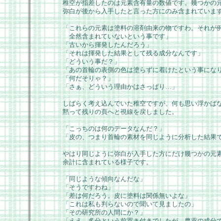
稚空が指差したのは元素含有量の数値です。幾つかの
弥白が後から入手したと言った方にのみ含まれていま
「これらの元素は塗料の溶剤由来の物ですわ。それが
全然含まれていないという事です」
「古いから揮発したんだろう」
「それは揮発した結果として残る成分なんです」
「どういう事だ？」
「あの首輪の表側の色は塗らずに着けたという事にな
「何だそりゃ？」
「さぁ、どういう理由かはさっぱり…」
しばらく考え込んでいた稚空ですが、何も思い浮かば
黙って残りの頁へと視線を戻しました。
「こっちのは何のデータなんだ？」
「皮の、つまり首輪の素材を同じように分析した結果
やはり同じように弥白が入手した方にだけ幾つかの元
余計に含まれている様子です。
「同じような傾向なんだな」
「そうですわね」
「差は何だろう。皮に塗料は関係無いよな」
「これは私も判らないので聞いて見ましたの」
「その研究所の人間にか？」
「ええ。多分という前置き付きでしたが、農薬の成分