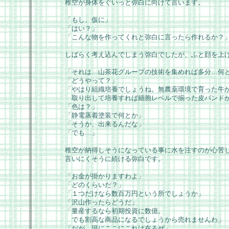
稚空が身体をぐいっと弥白に向けて言います。
「もし、仮に」
「はい？」
「こんな物を作ってくれと弥白に言ったら作れるか？
しばらく考え込んでしまう弥白でしたが、ふと顔を上
「それは…山茶花グループの技術を集めれば多分…何
「どうやって？」
「やはり組織培養でしょうね。無農薬環境で育った牛
取り出して培養すれば細胞レベルで揃った皮バンド
「色は？」
「静電蒸着塗装で何とか」
「そうか、出来るんだな」
「でも…」
稚空が納得しそうになっている事に水を注すのが心苦
言いにくそうに続ける弥白です。
「お金が掛かりますわよ」
「どのくらいだ？」
「１つだけなら数百万円という所でしょうか」
「沢山作ったらどうだ」
「量産するなら初期投資に数億。
でも割高な商品になるでしょうから売れませんわ」
「だが、現にここにこれは在るぜ」