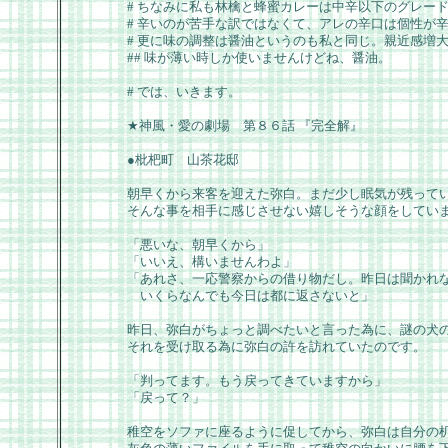
# ちなみに私も林檎と蜂蜜カレーは中辛以下のグレー
# 辛いのが苦手な訳ではなくて、アレの辛口は個性が
# 更に味の調整は醤油というのも私と同じ。親近感増大。
## 味が薄い時しか使いませんけどね、醤油。
# では、いきます。
★神風・愛の劇場 第８６話 『完全解』
●枇杷町 山茶花邸
朝早くから来客を迎えた弥白。まだ少し眠気が残って
そんな事を相手に感じさせない嬉しそうな顔をしてい
「悪いな、朝早くから」
「いいえ、構いませんわよ」
「あれさ、一応警察からの借り物だし。昨日は聞かれ
いくらなんでも今日は都に返さないと」
昨日、弥白がちょっと調べたいと言った為に、謎の犬
それを受け取る為に弥白の許を訪れていたのです。
「判ってます。もう戻ってきていますから」
「戻って？」
稚空をソファに座るように促してから、弥白は自分の