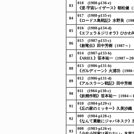
018 (1988-p136-e)
83
《逆-宇宙レイザース》朝松健（19
017 (1988-p135-e)
84
《ロードス島戦記》水野良（1986
016 (1988-p134-d)
85
《エフェラ＆ジリオラ》ひかわ玲
015 (1987-p133-c)
86
《創竜伝》田中芳樹（1987～）
014 (1987-p133-b)
87
《ARIEL》笹本祐一（1987～20
013 (1986-p131-b)
88
《ガルディーン》火浦功（1986
012 (1986-p131-d)
89
《アルスラーン戦記》田中芳樹（
011 (1984-p130-c)
90
《妖精作戦》笹本祐一（1984～1
010 (1984-p129-c)
91
《丘の家のミッキー》久美沙織（19
009 (1984-p128-c)
92
《なんて素敵にジャパネスク》氷室
008 (1983-p126-e)
93
『少女小説家は死なない』氷室冴