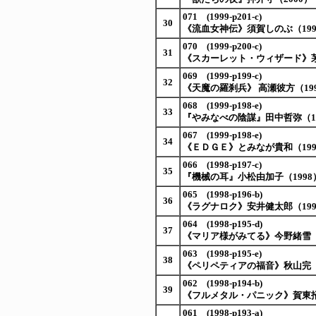
071 (1999-p201-c)
30
《流血女神伝》須賀しのぶ（199
070 (1999-p200-c)
31
《スカーレット・ウィザード》茅田
069 (1999-p199-c)
32
《天魔の羅刹兵》 高瀬彼方（19
068 (1999-p198-e)
33
『やみなべの陰謀』田中哲弥（19
067 (1999-p198-e)
34
《ＥＤＧＥ》とみなが貴和（199
066 (1998-p197-c)
35
『機械の耳』小松由加子（1998
065 (1998-p196-b)
36
《ラグナロク》安井健太郎（199
064 (1998-p195-d)
37
《マリア様がみてる》今野緒雪（
063 (1998-p195-e)
38
《ペリペティアの福音》秋山完（19
062 (1998-p194-b)
39
《フルメタル・パニック》賀東招
061 (1998-p193-a)