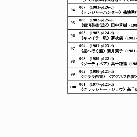
007 (1983-p126-c)
94
《トレジャーハンター》菊地秀行
006 (1982-p125-e)
95
《銀河英雄伝説》田中芳樹（1982
005 (1982-p124-d)
96
《キマイラ・吼》夢枕貘（1982
004 (1981-p123-d)
97
《星へ行く船》新井素子（1981～
003 (1980-p122-d)
98
《ダーティペア》高千穂遙（198
002 (1980-p121-d)
99
《クララ白書》《アグネス白書》氷室
001 (1977-p121-d)
100
《クラッシャー・ジョウ》高千穂