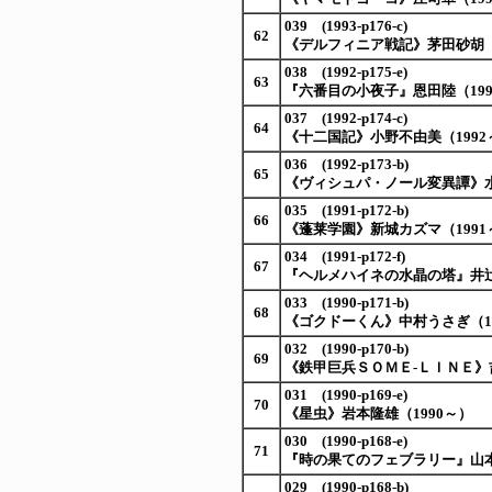
039 (1993-p176-c)
62
《デルフィニア戦記》茅田砂胡（19
038 (1992-p175-e)
63
『六番目の小夜子』恩田陸（199
037 (1992-p174-c)
64
《十二国記》小野不由美（1992
036 (1992-p173-b)
65
《ヴィシュパ・ノール変異譚》水
035 (1991-p172-b)
66
《蓬莱学園》新城カズマ（1991
034 (1991-p172-f)
67
『ヘルメハイネの水晶の塔』井辻
033 (1990-p171-b)
68
《ゴクドーくん》中村うさぎ（199
032 (1990-p170-b)
69
《鉄甲巨兵ＳＯＭＥ‐ＬＩＮＥ》吉岡
031 (1990-p169-e)
70
《星虫》岩本隆雄（1990～）
030 (1990-p168-e)
71
『時の果てのフェブラリー』山本
029 (1990-p168-b)