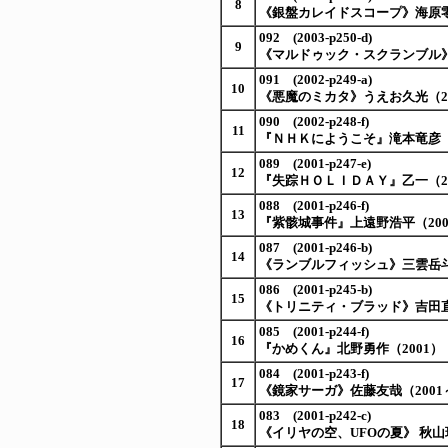
8
《銀盤カレイドスコープ》海原零
092 (2003-p250-d)
9
《マルドゥック・スクランブル》
091 (2002-p249-a)
10
《悪魔のミカタ》うえお久光（20
090 (2002-p248-f)
11
『ＮＨＫにようこそ』滝本竜彦（2
089 (2001-p247-e)
12
『失踪ＨＯＬＩＤＡＹ』乙一（20
088 (2001-p246-f)
13
『紫骸城事件』上遠野浩平（200
087 (2001-p246-b)
14
《ランブルフィッシュ》三雲岳斗（
086 (2001-p245-b)
15
《トリニティ・ブラッド》吉田直
085 (2001-p244-f)
16
『かめくん』北野勇作（2001）
084 (2001-p243-f)
17
《鏡家サーガ》佐藤友哉（2001
083 (2001-p242-c)
18
《イリヤの空、UFOの夏》 秋山瑞