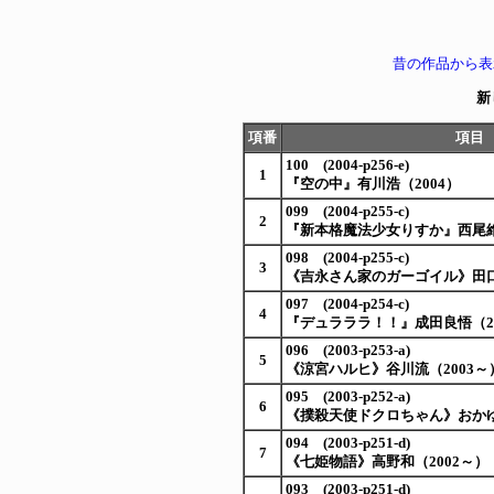
昔の作品から表
新
項番
項目
100 (2004-p256-e)
1
『空の中』有川浩（2004）
099 (2004-p255-c)
2
『新本格魔法少女りすか』西尾維
098 (2004-p255-c)
3
《吉永さん家のガーゴイル》田口
097 (2004-p254-c)
4
『デュラララ！！』成田良悟（20
096 (2003-p253-a)
5
《涼宮ハルヒ》谷川流（2003～
095 (2003-p252-a)
6
《撲殺天使ドクロちゃん》おかゆ
094 (2003-p251-d)
7
《七姫物語》高野和（2002～）
093 (2003-p251-d)