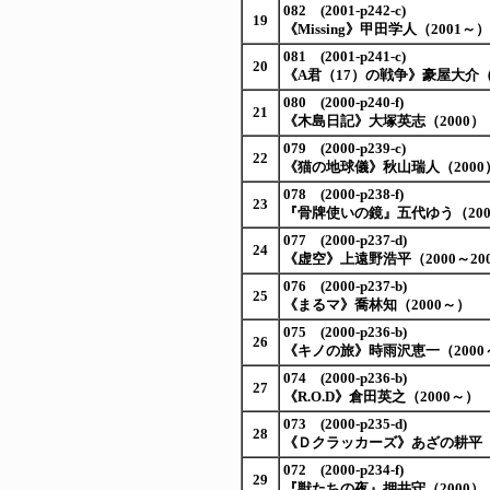
082 (2001-p242-c)
19
《Missing》甲田学人（2001～）
081 (2001-p241-c)
20
《A君（17）の戦争》豪屋大介（
080 (2000-p240-f)
21
《木島日記》大塚英志（2000）
079 (2000-p239-c)
22
《猫の地球儀》秋山瑞人（2000
078 (2000-p238-f)
23
『骨牌使いの鏡』五代ゆう（200
077 (2000-p237-d)
24
《虚空》上遠野浩平（2000～20
076 (2000-p237-b)
25
《まるマ》喬林知（2000～）
075 (2000-p236-b)
26
《キノの旅》時雨沢恵一（2000
074 (2000-p236-b)
27
《R.O.D》倉田英之（2000～）
073 (2000-p235-d)
28
《Ｄクラッカーズ》あざの耕平（20
072 (2000-p234-f)
29
『獣たちの夜』押井守（2000）