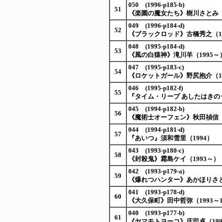
050 (1996-p185-b)
51
《楽園の魔女たち》樹川さとみ（19
049 (1996-p184-d)
52
《ブラックロッド》古橋秀之（199
048 (1995-p184-d)
53
《風の白猿神》滝川羊（1995～
047 (1995-p183-c)
54
《ロケットガール》野尻抱介（19
046 (1995-p182-f)
55
『タイム・リープ あしたはきのう
045 (1994-p182-b)
56
《魔術士オーフェン》秋田禎信（19
044 (1994-p181-d)
57
『あいつ』須和雪里（1994）
043 (1993-p180-c)
58
《封殺鬼》霜島ケイ（1993～）
042 (1993-p179-a)
59
《爆れつハンター》あかほりさとる
041 (1993-p178-d)
60
《大久保町》田中哲弥（1993～1
040 (1993-p177-b)
61
《ヤマモトヨーコ》庄司卓（199