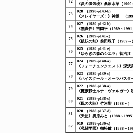
72
《炎の蜃気楼》桑原水菜（1990～
028 (1990-p143-b)
73
《スレイヤーズ！》神坂一（1990
027 (1989-p142-b)
74
《無責任》吉岡平（1989～1991
026 (1989-p141-c)
75
《破妖の剣》前田珠子（1989～
025 (1989-p141-e)
76
『ゆらぎの森のシエラ』菅浩江（1
024 (1989-p140-a)
77
《フォーチュンクエスト》深沢美潮
023 (1989-p139-c)
78
《ハイスクール・オーラバスター
022 (1988-p138-a)
79
《魔獣戦士ルナ・ヴァルガー》秋津
021 (1988-p138-c)
80
《風の大陸》竹河聖（1988～）
020 (1988-p137-d)
81
《天使》折原みと（1988～1995
019 (1988-p136-c)
82
《私闘学園》朝松健（1988～19