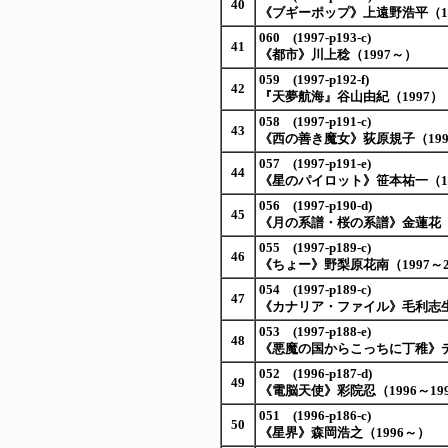
40
《ブギーポップ》上遠野浩平（19
060 (1997-p193-c)
41
《都市》川上稔（1997～）
059 (1997-p192-f)
42
『天夢航海』谷山由紀（1997）
058 (1997-p191-c)
43
《西の善き魔女》荻原規子（1997
057 (1997-p191-e)
44
《星のパイロット》笹本祐一（19
056 (1997-p190-d)
45
《月の系譜・桜の系譜》金蓮花（
055 (1997-p189-c)
46
《ちょー》野梨原花南（1997～2
054 (1997-p189-c)
47
《カナリア・ファイル》毛利志生子
053 (1997-p188-e)
48
《悪魔の国からこっちに丁稚》デ
052 (1996-p187-d)
49
《電脳天使》彩院忍（1996～19
051 (1996-p186-c)
50
《星界》森岡浩之（1996～）