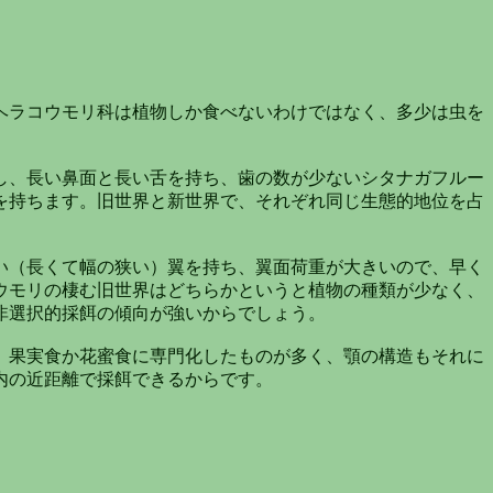
ヘラコウモリ科は植物しか食べないわけではなく、多少は虫を
し、長い鼻面と長い舌を持ち、歯の数が少ないシタナガフルー
を持ちます。旧世界と新世界で、それぞれ同じ生態的地位を占
い（長くて幅の狭い）翼を持ち、翼面荷重が大きいので、早く
ウモリの棲む旧世界はどちらかというと植物の種類が少なく、
非選択的採餌の傾向が強いからでしょう。
。果実食か花蜜食に専門化したものが多く、顎の構造もそれに
内の近距離で採餌できるからです。