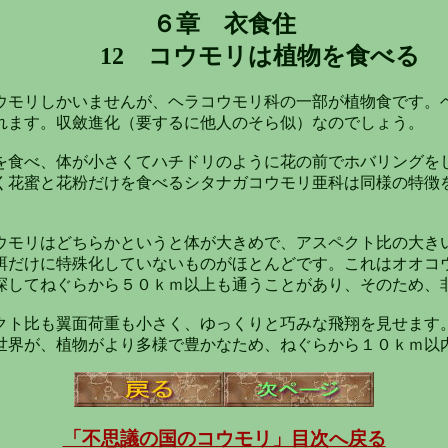
６章 衣食住
12 コウモリは植物を食べる
ウモリしかいませんが、ヘラコウモリ科の一部が植物食です。
れます。収斂進化（要するに他人のそら似）なのでしょう。
を食べ、体が小さくてハチドリのように花の前でホバリングを
く花蜜と花粉だけを食べるシタナガコウモリ亜科は同様の特徴
ウモリはどちらかというと体が大きめで、アスペクト比の大き
餌だけに特殊化していないものがほとんどです。これはオオコ
探してねぐらから５０ｋｍ以上も通うことがあり、そのため、
クト比も翼面荷重も小さく、ゆっくりと巧みな飛翔を見せます
世界が、植物がより多様で豊かなため、ねぐらから１０ｋｍ以
「不思議の国のコウモリ」目次へ戻る