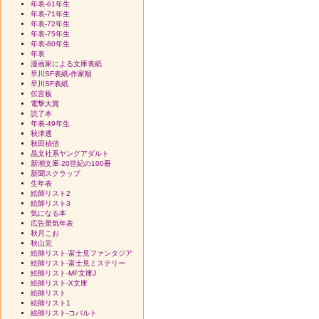
年表-61年生
年表-71年生
年表-72年生
年表-75年生
年表-80年生
年表
漫画家による文庫表紙
早川SF表紙-作家順
早川SF表紙
伝言板
電撃大賞
読了本
年表-49年生
秋津透
秋田禎信
晶文社系ヤングアダルト
新潮文庫-20世紀の100冊
新聞スクラップ
生年表
絵師リスト2
絵師リスト3
気になる本
広告景気年表
秋月こお
秋山完
絵師リスト-富士見ファンタジア
絵師リスト-富士見ミステリー
絵師リスト-MF文庫J
絵師リスト-X文庫
絵師リスト
絵師リスト1
絵師リスト-コバルト