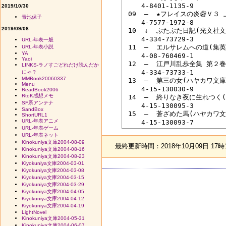
 　　4-8401-1135-9

2019/10/30
 09  ―  ★フレイスの炎砦Ｖ３
青池保子
 　　4-7577-1972-8

2019/09/08
 10  ↓  ぶたぶた日記(光文社文
 　　4-334-73729-3

URL-年表一般
 11  ―  エルサレムへの道(集
URL-年表小説
YA
 　　4-08-760469-1

Yaoi
 12  ―  江戸川乱歩全集 第２
LINKS-ラノすごどれだけ読んだか
 　　4-334-73733-1

にゃ？
MMBook20060337
 13  ―  第三の女(ハヤカワ文
Menu
 　　4-15-130030-9

ReadBook2006
RtoK感想メモ
 14  ―  終りなき夜に生れつ
SF系アンテナ
 　　4-15-130095-3

SandBox
 15  ―  蒼ざめた馬(ハヤカワ
ShortURL1
URL-年表アニメ
URL-年表ゲーム
URL-年表ネット
Kinokuniya文庫2004-08-09
最終更新時間：2018年10月09日 17時
Kinokuniya文庫2004-08-16
Kinokuniya文庫2004-08-23
Kiyokuniya文庫2004-03-01
Kiyokuniya文庫2004-03-08
Kiyokuniya文庫2004-03-15
Kiyokuniya文庫2004-03-29
Kiyokuniya文庫2004-04-05
Kiyokuniya文庫2004-04-12
Kiyokuniya文庫2004-04-19
LightNovel
Kinokuniya文庫2004-05-31
Kinokuniya文庫2004-06-07