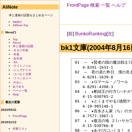
FrontPage
検索
一覧
ヘルプ
AliNote
本と漫画の話題をまとめるページ
INDEX
AliNote-Top
Menu(
*
)
[
前
]
BunkoRanking
[
次
]
Top
About
bk1文庫(2004年8月16
本と漫画の話題
-
オタク年表
-
年表
-
生年表
 01  ―  ★賢者の国の魔法戦士
-
YA
-
ライトノベル
 　　4-8291-1633-1

-
ジュヴナイル
 02  ―  君の居た昨日、僕の見る
-
コバルト文庫
 　　4-8291-1639-0

-
ファンタジー
 03  ―  ★ロマール・ノワール
-
やおい
 　　4-8291-4398-3

ありめも
ページ一覧
 04  ↓  ★豹頭王の行方(ハヤ
Help
 　　4-15-030765-2

 05  ↓  ★とくまでやる(徳間
最近の更新
 　　4-19-905148-1

2022/05/11
 06  ―  ★吉永さん家（ち）の
 　　4-7577-1967-1

FrontPage
 07  ↓  ★復活の地 ２(ハヤカ
2019/11/12
 　　4-15-030766-0

作家リスト
 08  ―  ★あそびにいくヨ！ ４