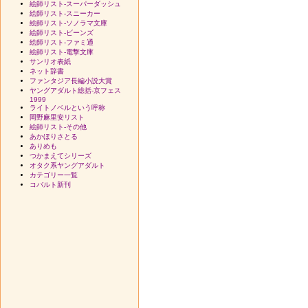
絵師リスト-スーパーダッシュ
絵師リスト-スニーカー
絵師リスト-ソノラマ文庫
絵師リスト-ビーンズ
絵師リスト-ファミ通
絵師リスト-電撃文庫
サンリオ表紙
ネット辞書
ファンタジア長編小説大賞
ヤングアダルト総括-京フェス
1999
ライトノベルという呼称
岡野麻里安リスト
絵師リスト-その他
あかほりさとる
ありめも
つかまえてシリーズ
オタク系ヤングアダルト
カテゴリー一覧
コバルト新刊