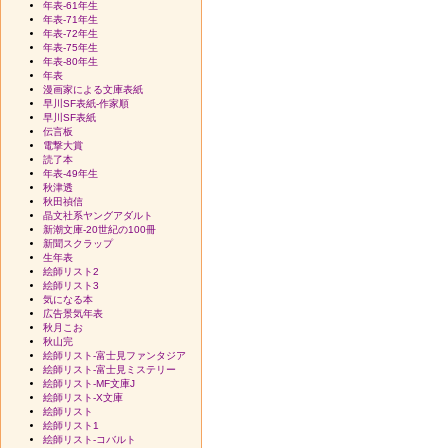
年表-61年生
年表-71年生
年表-72年生
年表-75年生
年表-80年生
年表
漫画家による文庫表紙
早川SF表紙-作家順
早川SF表紙
伝言板
電撃大賞
読了本
年表-49年生
秋津透
秋田禎信
晶文社系ヤングアダルト
新潮文庫-20世紀の100冊
新聞スクラップ
生年表
絵師リスト2
絵師リスト3
気になる本
広告景気年表
秋月こお
秋山完
絵師リスト-富士見ファンタジア
絵師リスト-富士見ミステリー
絵師リスト-MF文庫J
絵師リスト-X文庫
絵師リスト
絵師リスト1
絵師リスト-コバルト