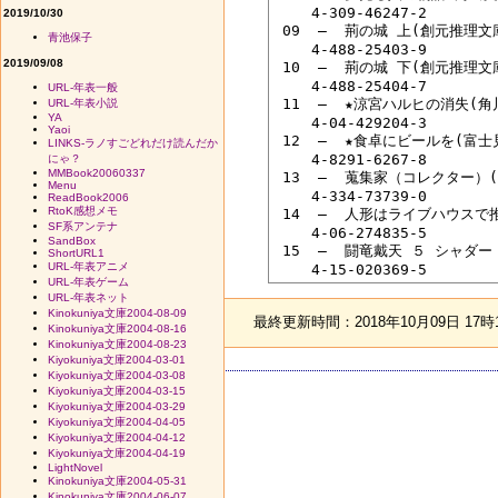
 　　4-309-46247-2

2019/10/30
 09  ―  荊の城 上(創元推理
青池保子
 　　4-488-25403-9

2019/09/08
 10  ―  荊の城 下(創元推理
 　　4-488-25404-7

URL-年表一般
 11  ―  ★涼宮ハルヒの消失(角
URL-年表小説
YA
 　　4-04-429204-3

Yaoi
 12  ―  ★食卓にビールを(富
LINKS-ラノすごどれだけ読んだか
 　　4-8291-6267-8

にゃ？
MMBook20060337
 13  ―  蒐集家（コレクター）
Menu
 　　4-334-73739-0

ReadBook2006
RtoK感想メモ
 14  ―  人形はライブハウスで
SF系アンテナ
 　　4-06-274835-5

SandBox
 15  ―  闘竜戴天 ５ シャ
ShortURL1
URL-年表アニメ
URL-年表ゲーム
URL-年表ネット
Kinokuniya文庫2004-08-09
最終更新時間：2018年10月09日 17時
Kinokuniya文庫2004-08-16
Kinokuniya文庫2004-08-23
Kiyokuniya文庫2004-03-01
Kiyokuniya文庫2004-03-08
Kiyokuniya文庫2004-03-15
Kiyokuniya文庫2004-03-29
Kiyokuniya文庫2004-04-05
Kiyokuniya文庫2004-04-12
Kiyokuniya文庫2004-04-19
LightNovel
Kinokuniya文庫2004-05-31
Kinokuniya文庫2004-06-07