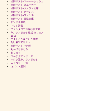
絵師リスト-スーパーダッシュ
絵師リスト-スニーカー
絵師リスト-ソノラマ文庫
絵師リスト-ビーンズ
絵師リスト-ファミ通
絵師リスト-電撃文庫
サンリオ表紙
ネット辞書
ファンタジア長編小説大賞
ヤングアダルト総括-京フェス
1999
ライトノベルという呼称
岡野麻里安リスト
絵師リスト-その他
あかほりさとる
ありめも
つかまえてシリーズ
オタク系ヤングアダルト
カテゴリー一覧
コバルト新刊