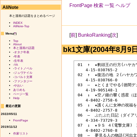
FrontPage
検索
一覧
ヘルプ
AliNote
本と漫画の話題をまとめるページ
INDEX
AliNote-Top
Menu(
*
)
[
前
]
BunkoRanking
[
次
]
Top
About
bk1文庫(2004年8月9日
本と漫画の話題
-
オタク年表
-
年表
-
生年表
 01  ↑  ★豹頭王の行方(ハヤ
-
YA
-
ライトノベル
 　　4-15-030765-2

-
ジュヴナイル
 02  ↑  ★復活の地 ２(ハヤカ
-
コバルト文庫
 　　4-15-030766-0

-
ファンタジー
 03  ―  ★とくまでやる(徳間
-
やおい
 　　4-19-905148-1

ありめも
ページ一覧
 04  ↓  ★空ノ鐘の響く惑星（
Help
 　　4-8402-2758-6

 05  ↓  ★護くんに女神の祝福
最近の更新
 　　4-8402-2757-8

2022/05/11
 06  ―  ぶたぶた日記（ダイア
 　　4-334-73729-3

FrontPage
 07  ↓  ★９Ｓ ４(電撃文庫)　
2019/11/12
 　　4-8402-2760-8

作家リスト
 08  ―  夢見る人の物語(河出