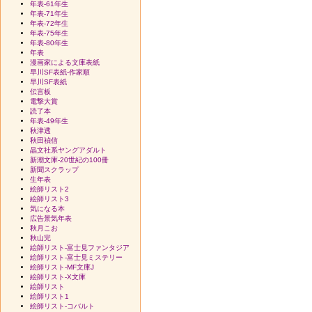
年表-61年生
年表-71年生
年表-72年生
年表-75年生
年表-80年生
年表
漫画家による文庫表紙
早川SF表紙-作家順
早川SF表紙
伝言板
電撃大賞
読了本
年表-49年生
秋津透
秋田禎信
晶文社系ヤングアダルト
新潮文庫-20世紀の100冊
新聞スクラップ
生年表
絵師リスト2
絵師リスト3
気になる本
広告景気年表
秋月こお
秋山完
絵師リスト-富士見ファンタジア
絵師リスト-富士見ミステリー
絵師リスト-MF文庫J
絵師リスト-X文庫
絵師リスト
絵師リスト1
絵師リスト-コバルト