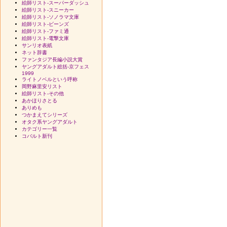
絵師リスト-スーパーダッシュ
絵師リスト-スニーカー
絵師リスト-ソノラマ文庫
絵師リスト-ビーンズ
絵師リスト-ファミ通
絵師リスト-電撃文庫
サンリオ表紙
ネット辞書
ファンタジア長編小説大賞
ヤングアダルト総括-京フェス
1999
ライトノベルという呼称
岡野麻里安リスト
絵師リスト-その他
あかほりさとる
ありめも
つかまえてシリーズ
オタク系ヤングアダルト
カテゴリー一覧
コバルト新刊