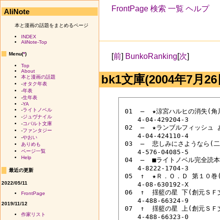
FrontPage
検索
一覧
ヘルプ
AliNote
本と漫画の話題をまとめるページ
INDEX
AliNote-Top
Menu(
*
)
[
前
]
BunkoRanking
[
次
]
Top
About
bk1文庫(2004年7月26
本と漫画の話題
-
オタク年表
-
年表
-
生年表
-
YA
-
ライトノベル
 01  ―  ★涼宮ハルヒの消失(角
-
ジュヴナイル
 　　4-04-429204-3

-
コバルト文庫
 02  ―  ★ランブルフィッシュ
-
ファンタジー
 　　4-04-424110-4

-
やおい
 03  ―  悲しみにさようなら(
ありめも
 　　4-576-04085-5

ページ一覧
Help
 04  ―  ■ライトノベル完全読
 　　4-8222-1704-3

最近の更新
 05  ↑  ★Ｒ．Ｏ．Ｄ 第１０
2022/05/11
 　　4-08-630192-X

 06  ↑  揺籃の星 下(創元Ｓ
FrontPage
 　　4-488-66324-9

2019/11/12
 07  ↑  揺籃の星 上(創元Ｓ
作家リスト
 　　4-488-66323-0
