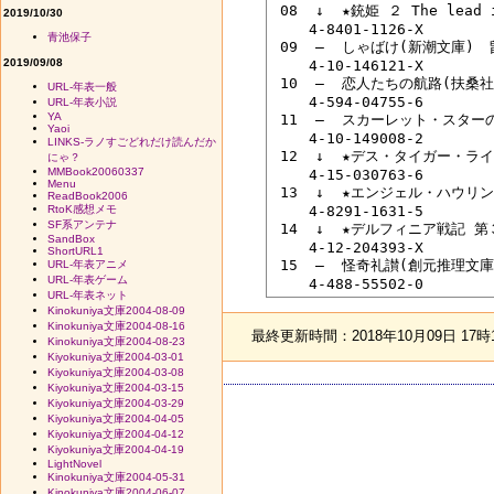
 08  ↓  ★銃姫 ２ The lead
2019/10/30
 　　4-8401-1126-X

青池保子
 09  ―  しゃばけ(新潮文庫)　
2019/09/08
 　　4-10-146121-X

 10  ―  恋人たちの航路(扶桑
URL-年表一般
 　　4-594-04755-6

URL-年表小説
YA
 11  ―  スカーレット・スター
Yaoi
 　　4-10-149008-2

LINKS-ラノすごどれだけ読んだか
 12  ↓  ★デス・タイガー・ラ
にゃ？
MMBook20060337
 　　4-15-030763-6

Menu
 13  ↓  ★エンジェル・ハウリ
ReadBook2006
RtoK感想メモ
 　　4-8291-1631-5

SF系アンテナ
 14  ↓  ★デルフィニア戦記 
SandBox
 　　4-12-204393-X

ShortURL1
 15  ―  怪奇礼讃(創元推理文
URL-年表アニメ
URL-年表ゲーム
URL-年表ネット
Kinokuniya文庫2004-08-09
Kinokuniya文庫2004-08-16
最終更新時間：2018年10月09日 17時
Kinokuniya文庫2004-08-23
Kiyokuniya文庫2004-03-01
Kiyokuniya文庫2004-03-08
Kiyokuniya文庫2004-03-15
Kiyokuniya文庫2004-03-29
Kiyokuniya文庫2004-04-05
Kiyokuniya文庫2004-04-12
Kiyokuniya文庫2004-04-19
LightNovel
Kinokuniya文庫2004-05-31
Kinokuniya文庫2004-06-07