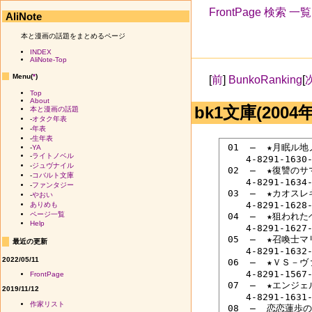
FrontPage
検索
一覧
AliNote
本と漫画の話題をまとめるページ
INDEX
AliNote-Top
Menu(
*
)
[
前
]
BunkoRanking
[
Top
About
bk1文庫(2004
本と漫画の話題
-
オタク年表
-
年表
-
生年表
 01  ―  ★月眠
-
YA
-
ライトノベル
 　　4-8291-1630-
-
ジュヴナイル
 02  ―  ★復讐
-
コバルト文庫
 　　4-8291-1634-
-
ファンタジー
 03  ―  ★カオ
-
やおい
 　　4-8291-1628-
ありめも
ページ一覧
 04  ―  ★狙わ
Help
 　　4-8291-1627-
 05  ―  ★召喚
最近の更新
 　　4-8291-1632-
2022/05/11
 06  ―  ★ＶＳ
 　　4-8291-1567-
FrontPage
 07  ―  ★エン
2019/11/12
 　　4-8291-1631-
作家リスト
 08  ―  恋恋蓮歩