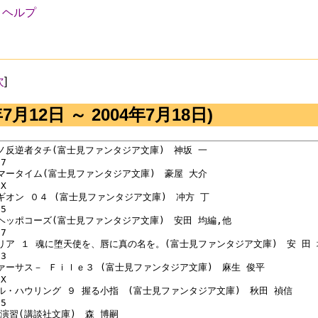
ヘルプ
次
]
年7月12日 ～ 2004年7月18日)
ル地ノ反逆者タチ(富士見ファンタジア文庫)　神坂 一

7

のサマータイム(富士見ファンタジア文庫)　豪屋 大介

X

スレギオン ０４ (富士見ファンタジア文庫)　冲方 丁

5

れたヘッポコーズ(富士見ファンタジア文庫)　安田 均編,他

7

士マリア １ 魂に堕天使を、唇に真の名を。(富士見ファンタジア文庫)　安 田 
3

－ヴァーサス－ Ｆｉｌｅ３ (富士見ファンタジア文庫)　麻生 俊平

X

ジェル・ハウリング ９ 握る小指　(富士見ファンタジア文庫)　秋田 禎信

5

の演習(講談社文庫)　森 博嗣
