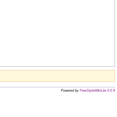
Powered by
FreeStyleWikiLite 0.0.9