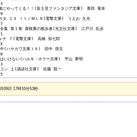
3

が最後にやってくる！！(富士見ファンタジア文庫)　青田 竜幸

9

のミカタ １３ Ｉｔ／ＭＬＮ(電撃文庫)　うえお 久光

7

乱歩全集 第１巻 屋根裏の散歩者(光文社文庫)　江戸川 乱歩

1

シャナ ７(電撃文庫)　高橋 弥七郎

X

い田中(ハヤカワ文庫ＪＡ)　田中 啓文

8

ってはいけない(ハルキ・ホラー文庫)　平山 夢明

3

スコン 上(講談社文庫)　佐藤 賢一

09日 17時10分53秒