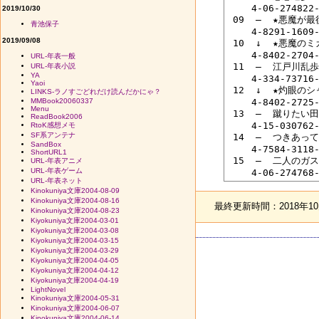
 　　4-06-274822-
2019/10/30
 09  ―  ★悪魔
青池保子
 　　4-8291-1609-
2019/09/08
 10  ↓  ★悪魔
 　　4-8402-2704-
URL-年表一般
 11  ―  江戸川
URL-年表小説
YA
 　　4-334-73716-
Yaoi
 12  ↓  ★灼眼の
LINKS-ラノすごどれだけ読んだかにゃ？
MMBook20060337
 　　4-8402-2725-
Menu
 13  ―  蹴りた
ReadBook2006
 　　4-15-030762-
RtoK感想メモ
SF系アンテナ
 14  ―  つきあ
SandBox
 　　4-7584-3118-
ShortURL1
 15  ―  二人のガ
URL-年表アニメ
URL-年表ゲーム
URL-年表ネット
Kinokuniya文庫2004-08-09
Kinokuniya文庫2004-08-16
最終更新時間：2018年10月
Kinokuniya文庫2004-08-23
Kiyokuniya文庫2004-03-01
Kiyokuniya文庫2004-03-08
Kiyokuniya文庫2004-03-15
Kiyokuniya文庫2004-03-29
Kiyokuniya文庫2004-04-05
Kiyokuniya文庫2004-04-12
Kiyokuniya文庫2004-04-19
LightNovel
Kinokuniya文庫2004-05-31
Kinokuniya文庫2004-06-07
Kinokuniya文庫2004-06-14