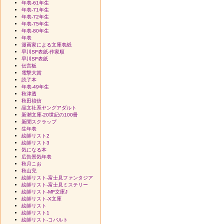
年表-61年生
年表-71年生
年表-72年生
年表-75年生
年表-80年生
年表
漫画家による文庫表紙
早川SF表紙-作家順
早川SF表紙
伝言板
電撃大賞
読了本
年表-49年生
秋津透
秋田禎信
晶文社系ヤングアダルト
新潮文庫-20世紀の100冊
新聞スクラップ
生年表
絵師リスト2
絵師リスト3
気になる本
広告景気年表
秋月こお
秋山完
絵師リスト-富士見ファンタジア
絵師リスト-富士見ミステリー
絵師リスト-MF文庫J
絵師リスト-X文庫
絵師リスト
絵師リスト1
絵師リスト-コバルト