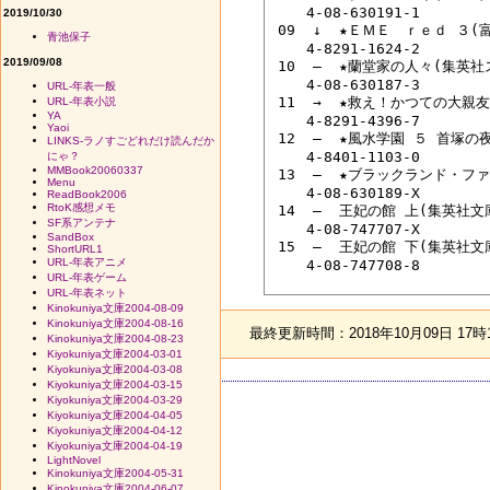
 　　4-08-630191-1

2019/10/30
 09  ↓  ★ＥＭＥ　ｒｅｄ ３
青池保子
 　　4-8291-1624-2

2019/09/08
 10  ―  ★蘭堂家の人々(集英
 　　4-08-630187-3

URL-年表一般
 11  →  ★救え！かつての大親
URL-年表小説
YA
 　　4-8291-4396-7

Yaoi
 12  ―  ★風水学園 ５ 首塚の
LINKS-ラノすごどれだけ読んだか
 　　4-8401-1103-0

にゃ？
MMBook20060337
 13  ―  ★ブラックランド・
Menu
 　　4-08-630189-X

ReadBook2006
RtoK感想メモ
 14  ―  王妃の館 上(集英社文
SF系アンテナ
 　　4-08-747707-X

SandBox
 15  ―  王妃の館 下(集英社文
ShortURL1
URL-年表アニメ
 　　4-08-747708-8

URL-年表ゲーム
URL-年表ネット
Kinokuniya文庫2004-08-09
Kinokuniya文庫2004-08-16
最終更新時間：2018年10月09日 17時
Kinokuniya文庫2004-08-23
Kiyokuniya文庫2004-03-01
Kiyokuniya文庫2004-03-08
Kiyokuniya文庫2004-03-15
Kiyokuniya文庫2004-03-29
Kiyokuniya文庫2004-04-05
Kiyokuniya文庫2004-04-12
Kiyokuniya文庫2004-04-19
LightNovel
Kinokuniya文庫2004-05-31
Kinokuniya文庫2004-06-07