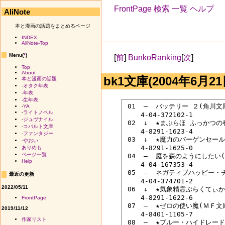
FrontPage
検索
一覧
ヘルプ
AliNote
本と漫画の話題をまとめるページ
INDEX
AliNote-Top
Menu(
*
)
[
前
]
BunkoRanking
[
次
]
Top
About
bk1文庫(2004年6月21
本と漫画の話題
-
オタク年表
-
年表
-
生年表
 01  ―  バッテリー ２(角川文
-
YA
-
ライトノベル
 　　4-04-372102-1

-
ジュヴナイル
 02  ↓  ★まぶらほ ふっか
-
コバルト文庫
 　　4-8291-1623-4

-
ファンタジー
 03  ↓  ★魔力のバーゲンセー
-
やおい
 　　4-8291-1625-0

ありめも
ページ一覧
 04  ―  庭を森のようにしたい
Help
 　　4-04-167353-4

 05  ―  ネガティブハッピー
最近の更新
 　　4-04-374701-2

2022/05/11
 06  ↓  ★気象精霊ぷらくてぃ
 　　4-8291-1622-6

FrontPage
 07  ―  ★ゼロの使い魔(ＭＦ
2019/11/12
 　　4-8401-1105-7

作家リスト
 08  ―  ★ブルー・ハイドレー