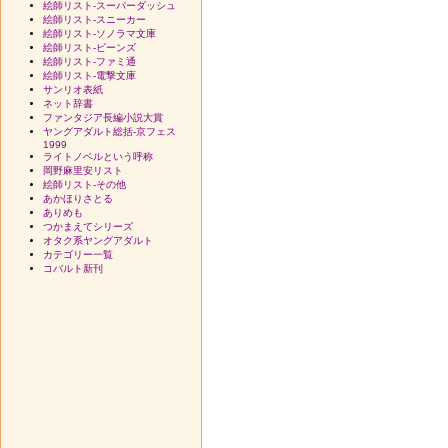
絵師リスト-スーパーダッシュ
絵師リスト-スニーカー
絵師リスト-ソノラマ文庫
絵師リスト-ビーンズ
絵師リスト-ファミ通
絵師リスト-電撃文庫
サンリオ表紙
ネット辞書
ファンタジア長編小説大賞
ヤングアダルト総括-京フェス
1999
ライトノベルという呼称
岡野麻里安リスト
絵師リスト-その他
あかほりさとる
ありめも
つかまえてシリーズ
オタク系ヤングアダルト
カテゴリー一覧
コバルト新刊