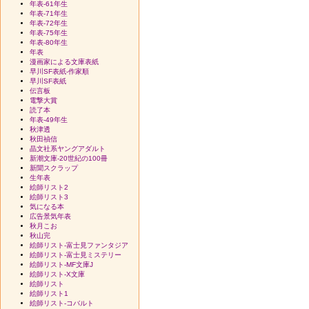
年表-61年生
年表-71年生
年表-72年生
年表-75年生
年表-80年生
年表
漫画家による文庫表紙
早川SF表紙-作家順
早川SF表紙
伝言板
電撃大賞
読了本
年表-49年生
秋津透
秋田禎信
晶文社系ヤングアダルト
新潮文庫-20世紀の100冊
新聞スクラップ
生年表
絵師リスト2
絵師リスト3
気になる本
広告景気年表
秋月こお
秋山完
絵師リスト-富士見ファンタジア
絵師リスト-富士見ミステリー
絵師リスト-MF文庫J
絵師リスト-X文庫
絵師リスト
絵師リスト1
絵師リスト-コバルト