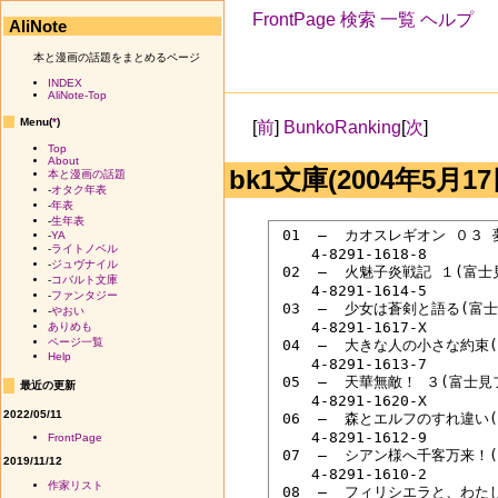
FrontPage
検索
一覧
ヘルプ
AliNote
本と漫画の話題をまとめるページ
INDEX
AliNote-Top
Menu(
*
)
[
前
]
BunkoRanking
[
次
]
Top
About
bk1文庫(2004年5月17
本と漫画の話題
-
オタク年表
-
年表
-
生年表
 01  ―  カオスレギオン ０３
-
YA
-
ライトノベル
 　　4-8291-1618-8

-
ジュヴナイル
 02  ―  火魅子炎戦記 １(富
-
コバルト文庫
 　　4-8291-1614-5

-
ファンタジー
 03  ―  少女は蒼剣と語る(
-
やおい
 　　4-8291-1617-X

ありめも
ページ一覧
 04  ―  大きな人の小さな約束
Help
 　　4-8291-1613-7

 05  ―  天華無敵！ ３(富士
最近の更新
 　　4-8291-1620-X

2022/05/11
 06  ―  森とエルフのすれ違い
 　　4-8291-1612-9

FrontPage
 07  ―  シアン様へ千客万来！
2019/11/12
 　　4-8291-1610-2

作家リスト
 08  ―  フィリシエラと、わた