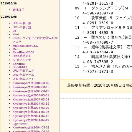
 　　4-8291-1615-3

2019/10/30
 09  ↓  ダンシング・ラブ(Ｍ
青池保子
 　　4-596-91097-9

2019/09/08
 10  ―  攻撃天使 ５ フェイ
 　　4-8291-1619-6

URL-年表一般
 11  ―  アリアンロッドＲＰ
URL-年表小説
YA
 　　4-8291-4395-9

Yaoi
 12  ―  墜ちていく僕たち(集
LINKS-ラノすごどれだけ読んだか
 　　4-08-747698-7

にゃ？
MMBook20060337
 13  ―  娼年(集英社文庫)　石
Menu
 　　4-08-747694-4

ReadBook2006
RtoK感想メモ
 14  ―  暗黒童話(集英社文庫)
SF系アンテナ
 　　4-08-747695-2

SandBox
 15  ―  吉永さん家（ち）のガ
ShortURL1
URL-年表アニメ
URL-年表ゲーム
URL-年表ネット
Kinokuniya文庫2004-08-09
最終更新時間：2018年10月09日 17時
Kinokuniya文庫2004-08-16
Kinokuniya文庫2004-08-23
Kiyokuniya文庫2004-03-01
Kiyokuniya文庫2004-03-08
Kiyokuniya文庫2004-03-15
Kiyokuniya文庫2004-03-29
Kiyokuniya文庫2004-04-05
Kiyokuniya文庫2004-04-12
Kiyokuniya文庫2004-04-19
LightNovel
Kinokuniya文庫2004-05-31
Kinokuniya文庫2004-06-07