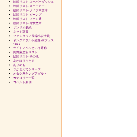
絵師リスト-スーパーダッシュ
絵師リスト-スニーカー
絵師リスト-ソノラマ文庫
絵師リスト-ビーンズ
絵師リスト-ファミ通
絵師リスト-電撃文庫
サンリオ表紙
ネット辞書
ファンタジア長編小説大賞
ヤングアダルト総括-京フェス
1999
ライトノベルという呼称
岡野麻里安リスト
絵師リスト-その他
あかほりさとる
ありめも
つかまえてシリーズ
オタク系ヤングアダルト
カテゴリー一覧
コバルト新刊