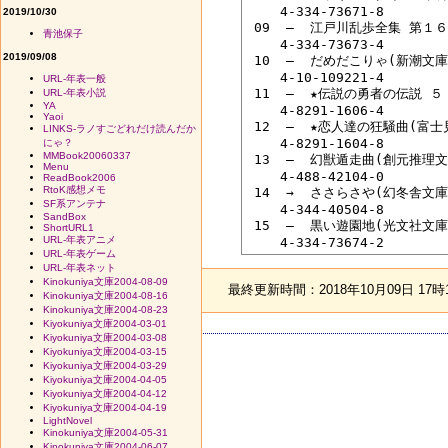
 　　4-334-73671-8

2019/10/30
 09  ―  江戸川乱歩全集 第１
青池保子
 　　4-334-73673-4

2019/09/08
 10  ―  だめだこりゃ(新潮文
 　　4-10-109221-4

URL-年表一般
 11  ―  ★伝説の勇者の伝説 
URL-年表小説
YA
 　　4-8291-1606-4

Yaoi
 12  ―  ★恋人達の狂騒曲(富
LINKS-ラノすごどれだけ読んだか
 　　4-8291-1604-8

にゃ？
MMBook20060337
 13  ―  幻獣遁走曲(創元推理文
Menu
 　　4-488-42104-0

ReadBook2006
RtoK感想メモ
 14  →  ささらさや(幻冬舎文庫
SF系アンテナ
 　　4-344-40504-8

SandBox
 15  ―  黒い遊園地(光文社文庫
ShortURL1
URL-年表アニメ
URL-年表ゲーム
URL-年表ネット
Kinokuniya文庫2004-08-09
最終更新時間：2018年10月09日 17時
Kinokuniya文庫2004-08-16
Kinokuniya文庫2004-08-23
Kiyokuniya文庫2004-03-01
Kiyokuniya文庫2004-03-08
Kiyokuniya文庫2004-03-15
Kiyokuniya文庫2004-03-29
Kiyokuniya文庫2004-04-05
Kiyokuniya文庫2004-04-12
Kiyokuniya文庫2004-04-19
LightNovel
Kinokuniya文庫2004-05-31
Kinokuniya文庫2004-06-07