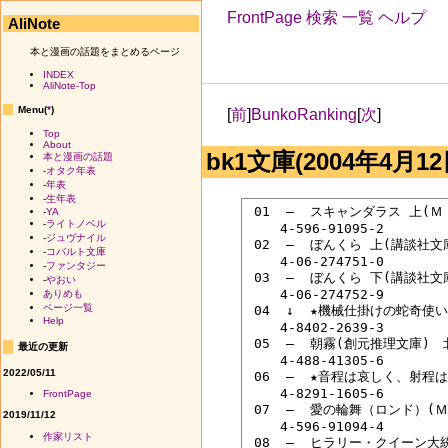
FrontPage
検索
一覧
ヘルプ
AliNote
本と漫画の話題をまとめるページ
INDEX
AliNote-Top
Menu(
*
)
[
前
]
BunkoRanking
[
次
]
Top
About
bk1文庫(2004年4月12
本と漫画の話題
-
オタク年表
-
年表
-
生年表
 01  ―  スキャンダラス 上(
-
YA
-
ライトノベル
 　　4-596-91095-2

-
ジュヴナイル
 02  ―  ぼんくら 上(講談社文
-
コバルト文庫
 　　4-06-274751-0

-
ファンタジー
 03  ―  ぼんくら 下(講談社文
-
やおい
 　　4-06-274752-9

ありめも
ページ一覧
 04  ↓  ★機械仕掛けの蛇奇使
Help
 　　4-8402-2639-3

 05  ―  朝霧(創元推理文庫)　
最近の更新
 　　4-488-41305-6

2022/05/11
 06  ―  ★音程は哀しく、射程
 　　4-8291-1605-6

FrontPage
 07  ―  愛の輪舞（ロンド）
2019/11/12
 　　4-596-91094-4

作家リスト
 08  ―  ヒラリー・クイーン