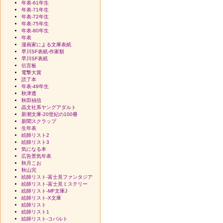
年表-61年生
年表-71年生
年表-72年生
年表-75年生
年表-80年生
年表
漫画家による文庫表紙
早川SF表紙-作家順
早川SF表紙
伝言板
電撃大賞
読了本
年表-49年生
秋津透
秋田禎信
晶文社系ヤングアダルト
新潮文庫-20世紀の100冊
新聞スクラップ
生年表
絵師リスト2
絵師リスト3
気になる本
広告景気年表
秋月こお
秋山完
絵師リスト-富士見ファンタジア
絵師リスト-富士見ミステリー
絵師リスト-MF文庫J
絵師リスト-X文庫
絵師リスト
絵師リスト1
絵師リスト-コバルト