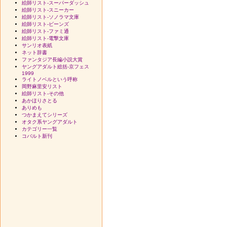
絵師リスト-スーパーダッシュ
絵師リスト-スニーカー
絵師リスト-ソノラマ文庫
絵師リスト-ビーンズ
絵師リスト-ファミ通
絵師リスト-電撃文庫
サンリオ表紙
ネット辞書
ファンタジア長編小説大賞
ヤングアダルト総括-京フェス
1999
ライトノベルという呼称
岡野麻里安リスト
絵師リスト-その他
あかほりさとる
ありめも
つかまえてシリーズ
オタク系ヤングアダルト
カテゴリー一覧
コバルト新刊