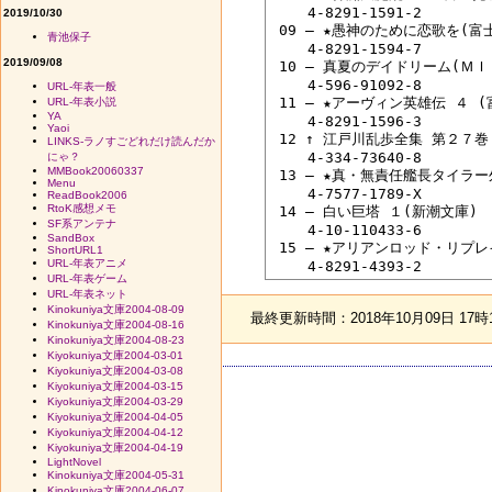
 　　4-8291-1591-2

2019/10/30
 09 ― ★愚神のために恋歌を(
青池保子
 　　4-8291-1594-7

2019/09/08
 10 ― 真夏のデイドリーム(Ｍ
 　　4-596-91092-8

URL-年表一般
 11 ― ★アーヴィン英雄伝 ４ 
URL-年表小説
YA
 　　4-8291-1596-3

Yaoi
 12 ↑ 江戸川乱歩全集 第２７巻
LINKS-ラノすごどれだけ読んだか
 　　4-334-73640-8

にゃ？
MMBook20060337
 13 ― ★真・無責任艦長タイラー
Menu
 　　4-7577-1789-X

ReadBook2006
RtoK感想メモ
 14 ― 白い巨塔 １(新潮文庫)　
SF系アンテナ
 　　4-10-110433-6

SandBox
 15 ― ★アリアンロッド・リプ
ShortURL1
URL-年表アニメ
URL-年表ゲーム
URL-年表ネット
Kinokuniya文庫2004-08-09
最終更新時間：2018年10月09日 17時
Kinokuniya文庫2004-08-16
Kinokuniya文庫2004-08-23
Kiyokuniya文庫2004-03-01
Kiyokuniya文庫2004-03-08
Kiyokuniya文庫2004-03-15
Kiyokuniya文庫2004-03-29
Kiyokuniya文庫2004-04-05
Kiyokuniya文庫2004-04-12
Kiyokuniya文庫2004-04-19
LightNovel
Kinokuniya文庫2004-05-31
Kinokuniya文庫2004-06-07