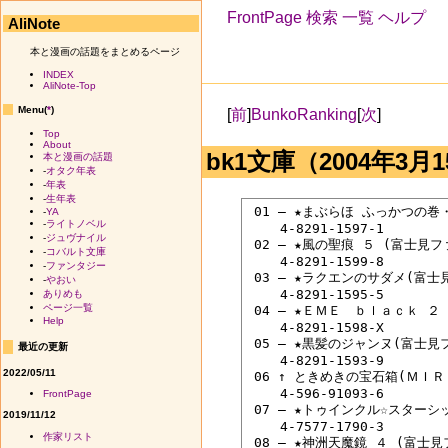
FrontPage
検索
一覧
ヘルプ
AliNote
本と漫画の話題をまとめるページ
INDEX
AliNote-Top
Menu(
*
)
[
前
]
BunkoRanking
[
次
]
Top
About
bk1文庫（2004年3月1
本と漫画の話題
-
オタク年表
-
年表
-
生年表
 01 ― ★まぶらほ ふっかつの
-
YA
-
ライトノベル
 　　4-8291-1597-1

-
ジュヴナイル
 02 ― ★風の聖痕 ５ (富士見
-
コバルト文庫
 　　4-8291-1599-8

-
ファンタジー
 03 ― ★ラクエンのサダメ(富士
-
やおい
 　　4-8291-1595-5

ありめも
ページ一覧
 04 ― ★ＥＭＥ　ｂｌａｃｋ ２
Help
 　　4-8291-1598-X

 05 ― ★黒髪のジャンヌ(富士見
最近の更新
 　　4-8291-1593-9

2022/05/11
 06 ↑ ときめきの宝石箱(ＭＩ
 　　4-596-91093-6

FrontPage
 07 ― ★トゥインクル☆スターシ
2019/11/12
 　　4-7577-1790-3

作家リスト
 08 ― ★神洲天魔鏡 ４ (富士