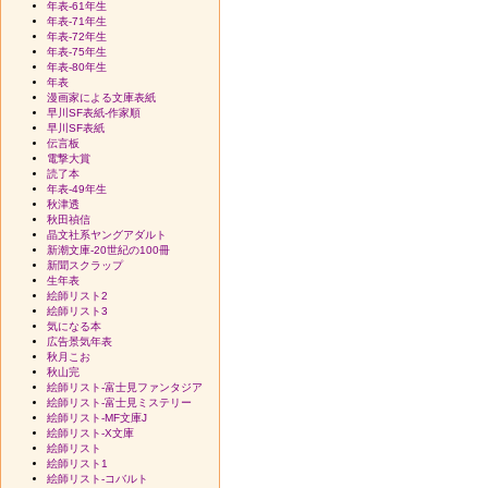
年表-61年生
年表-71年生
年表-72年生
年表-75年生
年表-80年生
年表
漫画家による文庫表紙
早川SF表紙-作家順
早川SF表紙
伝言板
電撃大賞
読了本
年表-49年生
秋津透
秋田禎信
晶文社系ヤングアダルト
新潮文庫-20世紀の100冊
新聞スクラップ
生年表
絵師リスト2
絵師リスト3
気になる本
広告景気年表
秋月こお
秋山完
絵師リスト-富士見ファンタジア
絵師リスト-富士見ミステリー
絵師リスト-MF文庫J
絵師リスト-X文庫
絵師リスト
絵師リスト1
絵師リスト-コバルト