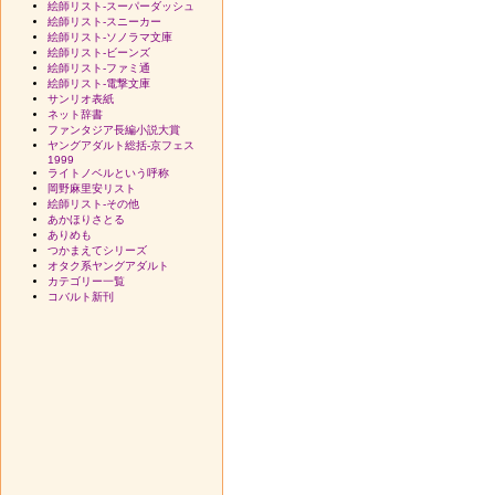
絵師リスト-スーパーダッシュ
絵師リスト-スニーカー
絵師リスト-ソノラマ文庫
絵師リスト-ビーンズ
絵師リスト-ファミ通
絵師リスト-電撃文庫
サンリオ表紙
ネット辞書
ファンタジア長編小説大賞
ヤングアダルト総括-京フェス
1999
ライトノベルという呼称
岡野麻里安リスト
絵師リスト-その他
あかほりさとる
ありめも
つかまえてシリーズ
オタク系ヤングアダルト
カテゴリー一覧
コバルト新刊