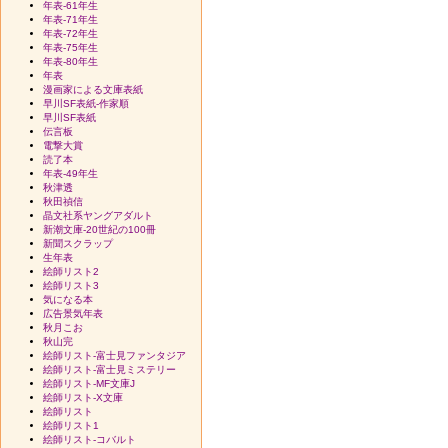
年表-61年生
年表-71年生
年表-72年生
年表-75年生
年表-80年生
年表
漫画家による文庫表紙
早川SF表紙-作家順
早川SF表紙
伝言板
電撃大賞
読了本
年表-49年生
秋津透
秋田禎信
晶文社系ヤングアダルト
新潮文庫-20世紀の100冊
新聞スクラップ
生年表
絵師リスト2
絵師リスト3
気になる本
広告景気年表
秋月こお
秋山完
絵師リスト-富士見ファンタジア
絵師リスト-富士見ミステリー
絵師リスト-MF文庫J
絵師リスト-X文庫
絵師リスト
絵師リスト1
絵師リスト-コバルト