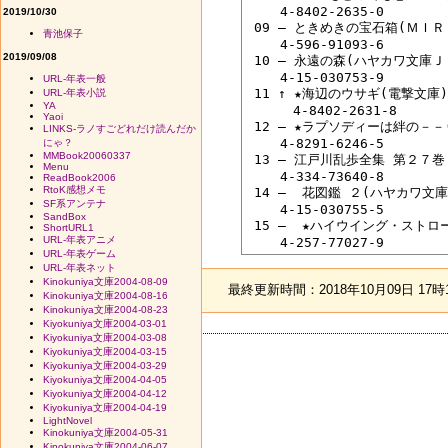
 　　4-8402-2635-0

2019/10/30
 09 ― ときめきの宝石箱(ＭＩ
青池保子
 　　4-596-91093-6

2019/09/08
 10 ― 永遠の森(ハヤカワ文庫Ｊ
 　　4-15-030753-9

URL-年表一般
 11 ↑ ★海辺のウサギ(電撃文庫)
URL-年表小説
YA
 　　　4-8402-2631-8

Yaoi
 12 ― ★ラプソディーは絆の－
LINKS-ラノすごどれだけ読んだか
 　　4-8291-6246-5

にゃ？
MMBook20060337
 13 ― 江戸川乱歩全集 第２７巻
Menu
 　　4-334-73640-8

ReadBook2006
RtoK感想メモ
 14 ―  花図鑑 ２(ハヤカワ文
SF系アンテナ
 　　4-15-030755-5

SandBox
 15 ―  ★ハイウイング・ストロ
ShortURL1
URL-年表アニメ
URL-年表ゲーム
URL-年表ネット
Kinokuniya文庫2004-08-09
最終更新時間：2018年10月09日 17時
Kinokuniya文庫2004-08-16
Kinokuniya文庫2004-08-23
Kiyokuniya文庫2004-03-01
Kiyokuniya文庫2004-03-08
Kiyokuniya文庫2004-03-15
Kiyokuniya文庫2004-03-29
Kiyokuniya文庫2004-04-05
Kiyokuniya文庫2004-04-12
Kiyokuniya文庫2004-04-19
LightNovel
Kinokuniya文庫2004-05-31
Kinokuniya文庫2004-06-07