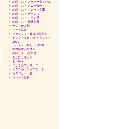
絵師リスト-スーパーダッシュ
絵師リスト-スニーカー
絵師リスト-ソノラマ文庫
絵師リスト-ビーンズ
絵師リスト-ファミ通
絵師リスト-電撃文庫
サンリオ表紙
ネット辞書
ファンタジア長編小説大賞
ヤングアダルト総括-京フェス
1999
ライトノベルという呼称
岡野麻里安リスト
絵師リスト-その他
あかほりさとる
ありめも
つかまえてシリーズ
オタク系ヤングアダルト
カテゴリー一覧
コバルト新刊