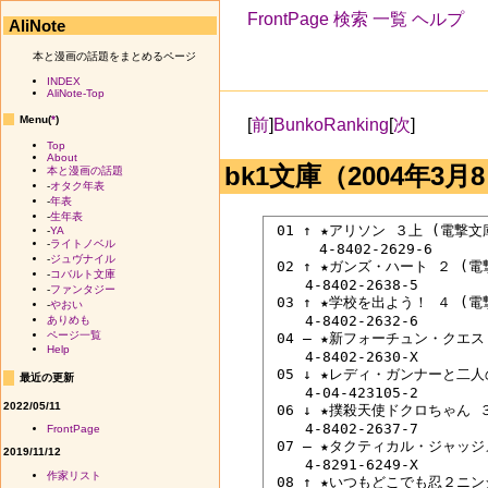
FrontPage
検索
一覧
ヘルプ
AliNote
本と漫画の話題をまとめるページ
INDEX
AliNote-Top
Menu(
*
)
[
前
]
BunkoRanking
[
次
]
Top
About
bk1文庫（2004年3月8
本と漫画の話題
-
オタク年表
-
年表
-
生年表
 01 ↑ ★アリソン ３上 (電撃文
-
YA
-
ライトノベル
 　　　4-8402-2629-6

-
ジュヴナイル
 02 ↑ ★ガンズ・ハート ２ (電
-
コバルト文庫
 　　4-8402-2638-5

-
ファンタジー
 03 ↑ ★学校を出よう！ ４ (電
-
やおい
 　　4-8402-2632-6

ありめも
ページ一覧
 04 ― ★新フォーチュン・クエス
Help
 　　4-8402-2630-X

 05 ↓ ★レディ・ガンナーと二人
最近の更新
 　　4-04-423105-2

2022/05/11
 06 ↓ ★撲殺天使ドクロちゃん 
 　　4-8402-2637-7

FrontPage
 07 ― ★タクティカル・ジャッ
2019/11/12
 　　4-8291-6249-X

作家リスト
 08 ↑ ★いつもどこでも忍２ニン