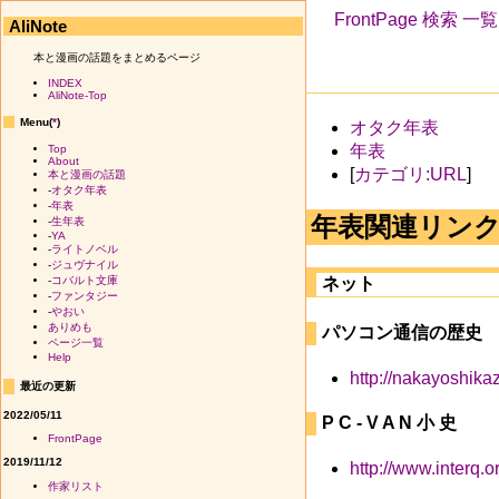
FrontPage
検索
一覧
AliNote
本と漫画の話題をまとめるページ
INDEX
AliNote-Top
Menu(
*
)
オタク年表
年表
Top
About
[
カテゴリ:URL
]
本と漫画の話題
-
オタク年表
-
年表
年表関連リン
-
生年表
-
YA
-
ライトノベル
-
ジュヴナイル
ネット
-
コバルト文庫
-
ファンタジー
-
やおい
ありめも
パソコン通信の歴史
ページ一覧
Help
http://nakayoshika
最近の更新
2022/05/11
P C - V A N 小 史
FrontPage
2019/11/12
http://www.interq.o
作家リスト