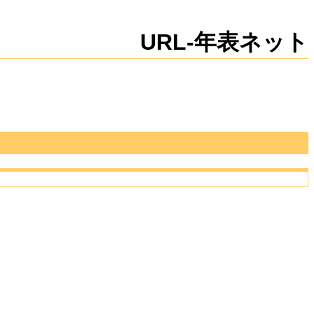
新規
編集
URL-年表ネット