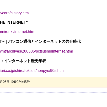
m/corp/history.htm
"THE INTERNET"
om/renki/internet.htm
工事実－ | パソコン通信とインターネットの共存時代
com/mt/archives/200305/pctsushininternet.html
史：インターネット歴史年表
iuri.co.jp/shiro/rekishi/nenpyo/90s.html
08日 10時22分45秒