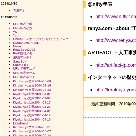
@nifty年表
2019/10/30
青池保子
http://www.nifty.co
2019/09/08
URL-年表一般
renya.com - about 
URL-年表小説
YA
Yaoi
LINKS-ラノすごどれだけ読んだかにゃ？
http://www.renya.c
MMBook20060337
Menu
ReadBook2006
ARTIFACT －人
RtoK感想メモ
SF系アンテナ
SandBox
http://artifact-jp.
ShortURL1
URL-年表アニメ
URL-年表ゲーム
インターネットの歴
URL-年表ネット
Kinokuniya文庫2004-08-09
Kinokuniya文庫2004-08-16
http://terakoya.yom
Kinokuniya文庫2004-08-23
Kiyokuniya文庫2004-03-01
Kiyokuniya文庫2004-03-08
Kiyokuniya文庫2004-03-15
最終更新時間：2019年09月
Kiyokuniya文庫2004-03-29
Kiyokuniya文庫2004-04-05
Kiyokuniya文庫2004-04-12
Kiyokuniya文庫2004-04-19
LightNovel
Kinokuniya文庫2004-05-31
Kinokuniya文庫2004-06-07
Kinokuniya文庫2004-06-14