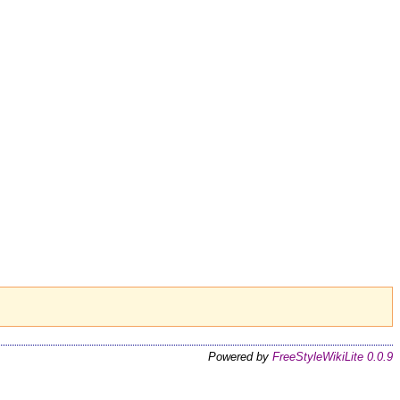
Powered by
FreeStyleWikiLite 0.0.9