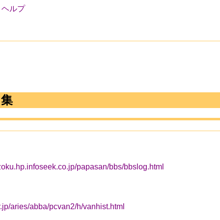
ヘルプ
ク集
zoku.hp.infoseek.co.jp/papasan/bbs/bbslog.html
r.jp/aries/abba/pcvan2/h/vanhist.html