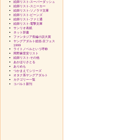
絵師リスト-スーパーダッシュ
絵師リスト-スニーカー
絵師リスト-ソノラマ文庫
絵師リスト-ビーンズ
絵師リスト-ファミ通
絵師リスト-電撃文庫
サンリオ表紙
ネット辞書
ファンタジア長編小説大賞
ヤングアダルト総括-京フェス
1999
ライトノベルという呼称
岡野麻里安リスト
絵師リスト-その他
あかほりさとる
ありめも
つかまえてシリーズ
オタク系ヤングアダルト
カテゴリー一覧
コバルト新刊