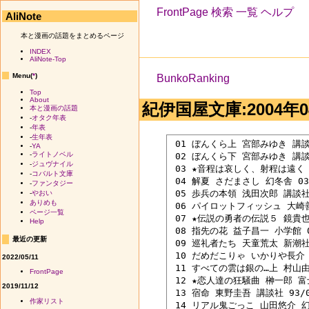
FrontPage
検索
一覧
ヘルプ
AliNote
本と漫画の話題をまとめるページ
INDEX
AliNote-Top
Menu(
*
)
BunkoRanking
Top
About
紀伊国屋文庫:2004年04
本と漫画の話題
-
オタク年表
-
年表
-
生年表
 01 ぼんくら上 宮部みゆき 講談社
-
YA
-
ライトノベル
 02 ぼんくら下 宮部みゆき 講談社
-
ジュヴナイル
 03 ★音程は哀しく、射程は遠く 
-
コバルト文庫
 04 解夏 さだまさし 幻冬舎 03/
-
ファンタジー
 05 歩兵の本領 浅田次郎 講談社 0
-
やおい
ありめも
 06 パイロットフィッシュ 大崎善生
ページ一覧
 07 ★伝説の勇者の伝説５ 鏡貴也 
Help
 08 指先の花 益子昌一 小学館 04
最近の更新
 09 巡礼者たち 天童荒太 新潮社 0
 10 だめだこりゃ いかりや長介 新
2022/05/11
 11 すべての雲は銀の…上 村山由佳
FrontPage
 12 ★恋人達の狂騒曲 榊一郎 富士
2019/11/12
 13 宿命 東野圭吾 講談社 93/07
作家リスト
 14 リアル鬼ごっこ 山田悠介 幻冬