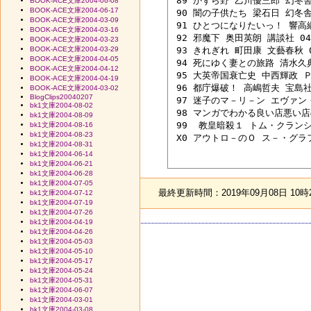
 89 かずら野 乙川優三郎 幻冬舎 0
BOOK-ACE文庫2004-06-08
BOOK-ACE文庫2004-06-17
 90 闇の子供たち 梁石日 幻冬舎 0
BOOK-ACE文庫2004-03-09
 91 ひとつになりたいっ！ 響高綱 
BOOK-ACE文庫2004-03-16
 92 邪魔下 奥田英朗 講談社 04/
BOOK-ACE文庫2004-03-23
BOOK-ACE文庫2004-03-29
 93 きれぎれ 町田康 文藝春秋 04
BOOK-ACE文庫2004-04-05
 94 死にゆく妻との旅路 清水久典 
BOOK-ACE文庫2004-04-12
 95 大英帝国衰亡史 中西輝政 ＰＨ
BOOK-ACE文庫2004-04-19
 96 都庁爆破！ 高嶋哲夫 宝島社 0
BOOK-ACE文庫2004-03-02
BlogClips20040207
 97 迷子のマ－リ－ン エヴァン・
bk1文庫2004-08-02
 98 マンガでわかる良い店悪い店の
bk1文庫2004-08-09
 99  教皇暗殺１ トム・クランシ－
bk1文庫2004-08-16
bk1文庫2004-08-23
 X0 アウトロ－のＯ ス－・グラフ
bk1文庫2004-08-31
bk1文庫2004-06-14
bk1文庫2004-06-21
bk1文庫2004-06-28
bk1文庫2004-07-05
最終更新時間：2019年09月08日 10時
bk1文庫2004-07-12
bk1文庫2004-07-19
bk1文庫2004-07-26
bk1文庫2004-04-19
bk1文庫2004-04-26
bk1文庫2004-05-03
bk1文庫2004-05-10
bk1文庫2004-05-17
bk1文庫2004-05-24
bk1文庫2004-05-31
bk1文庫2004-06-07
bk1文庫2004-03-01
bk1文庫2004-03-08