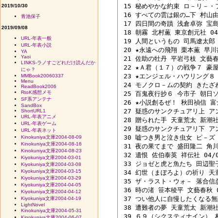
 15 秘めやかな約束 ロ－リ－・フ
2019/10/30
 16 すべての雲は銀の…下 村山由佳
青池保子
 17 四日間の奇蹟 浅倉卓弥 宝島社
2019/09/08
 18 朝霧 北村薫 東京創元社 04/
URL-年表一般
 19 人間というもの 司馬遼太郎 Ｐ
URL-年表小説
 20 ★永遠への飛翔 栗本薫 早川書房
YA
Yaoi
 21 佐助の牡丹 平岩弓枝 文藝春秋
LINKS-ラノすごどれだけ読んだか
 22 ★Ａ君（１７）の戦争７ 豪屋大
にゃ？
 23 ★エンジェル・ハウリング８ 
MMBook20060337
Menu
 24 モノクロ－ムの契約 きたざわ尋
ReadBook2006
RtoK感想メモ
 25 百鬼夜行抄６ 今市子 朝日ソノ
SF系アンテナ
 26 ★小説創るぜ！ 秋田禎信 富士
SandBox
 27 疑惑のサンクチュアリ上 ア
ShortURL1
URL-年表アニメ
 28 贈られた手 天童荒太 新潮社 0
URL-年表ゲーム
 29 疑惑のサンクチュアリ下 ア
URL-年表ネット
 30 嘘つき男と泣き虫女 ピ－ズ 主
Kinokuniya文庫2004-08-09
Kinokuniya文庫2004-08-16
 31 夜の果てまで 盛田隆二 角川書
Kinokuniya文庫2004-08-23
 32 遺恨 佐伯泰英 祥伝社 04/04
Kiyokuniya文庫2004-03-01
 33 ジョゼと虎と魚たち 田辺聖子 
Kiyokuniya文庫2004-03-08
Kiyokuniya文庫2004-03-15
 34 幻世（まぼろよ）の祈り 天童荒
Kiyokuniya文庫2004-03-29
 35 ザ・ラスト・ウォ－ 落合信彦 
Kiyokuniya文庫2004-04-05
 36 時の渚 笹本稜平 文藝春秋 04
Kiyokuniya文庫2004-04-12
 37 つい他人に自慢したくなる無敵
Kiyokuniya文庫2004-04-19
LightNovel
 38 遭難者の夢 天童荒太 新潮社 0
Kinokuniya文庫2004-05-31
 39 ６９（シクスティナイン） 村上
Kinokuniya文庫2004-06-07