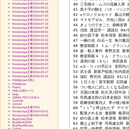
Kinokuniya文庫2004-06-14
 40 三毛猫ホ－ムズの花嫁人形 赤川
Kinokuniya文庫2004-06-21
 41 黒十字の騎士 パタ－ソン/グ
Kinokuniya文庫2004-06-28
 42 ★クロノクルセイド 森山大輔/
Kinokuniya文庫2004-07-05
 43 マドモアゼル、月光に消ゆ 赤川
Kinokuniya文庫2004-07-12
Kinokuniya文庫2004-07-19
 44 きょうのできごと 柴崎友香 河
Kinokuniya文庫2004-07-26
 45 泪壺 渡辺淳一 講談社 04/04
Kinokuniya文庫2004-08-02
 46 砂の器下巻 松本清張 新潮社 9
Kinokuniya文庫2004-03-15
Kinokuniya文庫2004-03-22
 47 一瞬の光 白石一文 角川書店 0
Kinokuniya文庫2004-03-29
 48 教皇暗殺３ トム・クランシ/田
Kinokuniya文庫2004-04-05
 49 超・殺人事件 東野圭吾 新潮社
Kinokuniya文庫2004-04-12
 50 教皇暗殺４ トム・クランシ/田
Kinokuniya文庫2004-04-19
Kinokuniya文庫2004-04-26
 51 凛冽の宙（そら） 幸田真音 小
Kinokuniya文庫2004-05-03
 52 ★ホ－リィの手記６ 安田均/
Kinokuniya文庫2004-05-10
 53 武士道 新渡戸稲造/矢内原忠雄
Kinokuniya文庫2004-05-17
Kinokuniya文庫2004-05-24
 54 深紅 野沢尚 講談社 03/12 
FSWikiLiteの導入
 55 １日１分！英字新聞 石田健 祥
FSWikiLite
 56 つい他人に試したくなる読めそ
Fujosi
Help-記述ルール
 57 天国の本屋 松久淳/田中渉 新
Help
 58 司馬遼太郎の日本史探訪 司馬
ISBN4-7973-3338-3
Juvenile
 59 歌舞伎町案内人 李小牧/根本直
Juvnail
Kinokuniya文庫2003
 60 “Ｉｔ”と呼ばれた子 デイヴ
Kinokuniya文庫2004-03-01
 61 配達される女 逢坂剛 集英社 0
Kinokuniya文庫2004-03-08
 62 砂の器上巻 松本清張 新潮社 9
BuyComic2006
BuyMook2006
 63 燃えよ剣下巻 司馬遼太郎 新潮
BuyReadBooks
 64 巴里・妖都変 田中芳樹 講談社
Cobalt