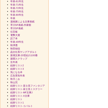
年表-61年生
年表-71年生
年表-72年生
年表-75年生
年表-80年生
年表
漫画家による文庫表紙
早川SF表紙-作家順
早川SF表紙
伝言板
電撃大賞
読了本
年表-49年生
秋津透
秋田禎信
晶文社系ヤングアダルト
新潮文庫-20世紀の100冊
新聞スクラップ
生年表
絵師リスト2
絵師リスト3
気になる本
広告景気年表
秋月こお
秋山完
絵師リスト-富士見ファンタジア
絵師リスト-富士見ミステリー
絵師リスト-MF文庫J
絵師リスト-X文庫
絵師リスト
絵師リスト1
絵師リスト-コバルト