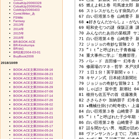
CobaltUp20060328
 65 燃えよ剣上巻 司馬遼太郎 新潮
CobaltUp2006040a
CobltUp20060403
 66 ストレスがもたらす病気のメカ
ComicWriter_あ
 67 白い巨塔第５巻 山崎豊子 新潮
FSWiki
Fantasy
 68 ◆好きなんだからしょ－がない 
2013年
 69 昭和史七つの謎 保阪正康 講談
2014年
 70 みんなのたあ坊の菜根譚 サンリ
2015年
2016年
 71 白い巨塔第４巻 山崎豊子 新潮
BR-BOOK-ACE
 72 ジョジョの奇妙な冒険２０ 荒
BR-Kinokuniya
BR-bk1
 73 “Ｉｔ”と呼ばれた子青春編 
BR比較2004-03-01
 74 重大事件に学ぶ「危機管理」 
BuyBook2006
 75 パレ－ド 吉田修一 幻冬舎 04
2018/10/09
 76 修羅場のマネ－哲学 木戸次郎 
BOOK-ACE文庫2004-08-16
 77 １日１分！英字新聞ｖｏｌ．２
BOOK-ACE文庫2004-08-23
 78 キヤノン式 日本経済新聞社 日
BOOK-ACE文庫2004-08-31
BOOK-ACE文庫2004-06-22
 79 ジョジョの奇妙な冒険２１ 荒
BOOK-ACE文庫2004-06-29
 80 しゃばけ 畠中恵 新潮社 04/
BOOK-ACE文庫2004-07-06
 81 槍持ち佐五平の首 佐藤雅美 文
BOOK-ACE文庫2004-07-14
 82 ささらさや 加納朋子 幻冬舎 0
BOOK-ACE文庫2004-07-26
BOOK-ACE文庫2004-08-02
 83 ★機械仕掛けの蛇奇使い 上遠
BOOK-ACE文庫2004-08-10
 84 白い巨塔第３巻 山崎豊子 新潮
BOOK-ACE文庫2004-04-21
 85 “Ｉｔ”と呼ばれた子少年期 
BOOK-ACE文庫2004-05-03
BOOK-ACE文庫2004-05-10
 86 白い巨塔第２巻 山崎豊子 新潮
BOOK-ACE文庫2004-05-17
 87 話を聞かない男、地図が読めな
BOOK-ACE文庫2004-05-24
 88 ヴァンサンカンまでに 乃南アサ
BOOK-ACE文庫2004-06-01