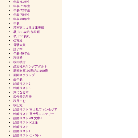
年表-61年生
年表-71年生
年表-72年生
年表-75年生
年表-80年生
年表
漫画家による文庫表紙
早川SF表紙-作家順
早川SF表紙
伝言板
電撃大賞
読了本
年表-49年生
秋津透
秋田禎信
晶文社系ヤングアダルト
新潮文庫-20世紀の100冊
新聞スクラップ
生年表
絵師リスト2
絵師リスト3
気になる本
広告景気年表
秋月こお
秋山完
絵師リスト-富士見ファンタジア
絵師リスト-富士見ミステリー
絵師リスト-MF文庫J
絵師リスト-X文庫
絵師リスト
絵師リスト1
絵師リスト-コバルト