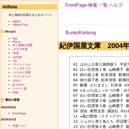
FrontPage
検索
一覧
ヘルプ
AliNote
本と漫画の話題をまとめるページ
INDEX
AliNote-Top
Menu(
*
)
BunkoRanking
Top
About
紀伊国屋文庫 2004年0
本と漫画の話題
-
オタク年表
-
年表
-
生年表
-
YA
 01 はやぶさ新八御用旅１ 平岩弓枝
-
ライトノベル
-
ジュヴナイル
 02 白い巨塔第１巻 山崎豊子 新潮
-
コバルト文庫
 03 砂の器上巻 松本清張 新潮社 9
-
ファンタジー
 04 砂の器下巻 松本清張 新潮社 9
-
やおい
 05 解夏 さだまさし 幻冬舎 03/
ありめも
ページ一覧
 06 ★まぶらほふっかつの巻・みな
Help
 07 白い巨塔第２巻 山崎豊子 新潮
最近の更新
 08 白い巨塔第５巻 山崎豊子 新潮
 09 白い巨塔第３巻 山崎豊子 新潮
2022/05/11
 10 宿命 東野圭吾 講談社 93/07
FrontPage
 11 ★風の聖痕（スティグマ）５ 
2019/11/12
 12 ジョゼと虎と魚たち 田辺聖子 
作家リスト
 13 白い巨塔第４巻 山崎豊子 新潮