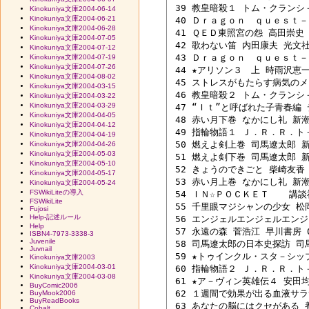
 39 教皇暗殺１ トム・クランシ－/
Kinokuniya文庫2004-06-14
Kinokuniya文庫2004-06-21
 40 Ｄｒａｇｏｎ　ｑｕｅｓｔ－
Kinokuniya文庫2004-06-28
 41 ＱＥＤ東照宮の怨 高田崇史 講
Kinokuniya文庫2004-07-05
 42 歌わない笛 内田康夫 光文社 0
Kinokuniya文庫2004-07-12
 43 Ｄｒａｇｏｎ　ｑｕｅｓｔ－
Kinokuniya文庫2004-07-19
Kinokuniya文庫2004-07-26
 44 ★アリソン３　上 時雨沢恵一 
Kinokuniya文庫2004-08-02
 45 ストレスがもたらす病気のメカ
Kinokuniya文庫2004-03-15
 46 教皇暗殺２ トム・クランシ－/
Kinokuniya文庫2004-03-22
Kinokuniya文庫2004-03-29
 47 “Ｉｔ”と呼ばれた子青春編
Kinokuniya文庫2004-04-05
 48 赤い月下巻 なかにし礼 新潮社
Kinokuniya文庫2004-04-12
 49 指輪物語１ Ｊ．Ｒ．Ｒ．ト－
Kinokuniya文庫2004-04-19
 50 燃えよ剣上巻 司馬遼太郎 新潮
Kinokuniya文庫2004-04-26
Kinokuniya文庫2004-05-03
 51 燃えよ剣下巻 司馬遼太郎 新潮
Kinokuniya文庫2004-05-10
 52 きょうのできごと 柴崎友香 河
Kinokuniya文庫2004-05-17
 53 赤い月上巻 なかにし礼 新潮社
Kinokuniya文庫2004-05-24
FSWikiLiteの導入
 54 ＩＮ☆ＰＯＣＫＥＴ 　 講談社 
FSWikiLite
 55 千里眼マジシャンの少女 松岡圭
Fujosi
Help-記述ルール
 56 エンジェルエンジェルエンジェ
Help
 57 永遠の森 菅浩江 早川書房 04
ISBN4-7973-3338-3
Juvenile
 58 司馬遼太郎の日本史探訪 司馬
Juvnail
 59 ★トゥインクル・スタ－シップ
Kinokuniya文庫2003
Kinokuniya文庫2004-03-01
 60 指輪物語２ Ｊ．Ｒ．Ｒ．ト－
Kinokuniya文庫2004-03-08
 61 ★ア－ヴィン英雄伝４ 安田均/
BuyComic2006
 62 １週間で効果が出る血液サラサ
BuyMook2006
BuyReadBooks
 63 あなたの脳にはクセがある 養
Cobalt