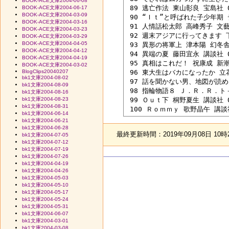
BOOK-ACE文庫2004-06-08
 89 逃亡作法 東山彰良 宝島社 04
BOOK-ACE文庫2004-06-17
BOOK-ACE文庫2004-03-09
 90 “Ｉｔ”と呼ばれた子少年期 
BOOK-ACE文庫2004-03-16
 91 人情話松太郎 高峰秀子 文藝春
BOOK-ACE文庫2004-03-23
 92 週末アジアに行ってきます 下川
BOOK-ACE文庫2004-03-29
BOOK-ACE文庫2004-04-05
 93 異形の将軍上 津本陽 幻冬舎 0
BOOK-ACE文庫2004-04-12
 94 異端の夏 藤田宜永 講談社 04
BOOK-ACE文庫2004-04-19
 95 真相はこれだ！ 祝康成 新潮社
BOOK-ACE文庫2004-03-02
BlogClips20040207
 96 東大生はバカになったか 立花隆
bk1文庫2004-08-02
 97 話を聞かない男、地図が読めな
bk1文庫2004-08-09
 98 指輪物語８ Ｊ．Ｒ．Ｒ．ト－
bk1文庫2004-08-16
bk1文庫2004-08-23
 99 Ｏｕｔ下 桐野夏生 講談社 02
bk1文庫2004-08-31
bk1文庫2004-06-14
bk1文庫2004-06-21
bk1文庫2004-06-28
最終更新時間：2019年09月08日 10時
bk1文庫2004-07-05
bk1文庫2004-07-12
bk1文庫2004-07-19
bk1文庫2004-07-26
bk1文庫2004-04-19
bk1文庫2004-04-26
bk1文庫2004-05-03
bk1文庫2004-05-10
bk1文庫2004-05-17
bk1文庫2004-05-24
bk1文庫2004-05-31
bk1文庫2004-06-07
bk1文庫2004-03-01
bk1文庫2004-03-08