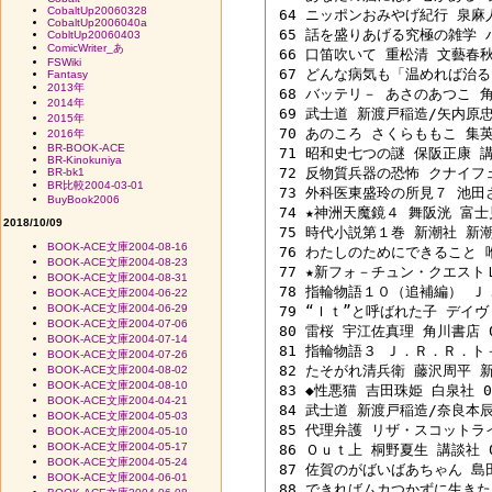
CobaltUp20060328
 64 ニッポンおみやげ紀行 泉麻人 
CobaltUp2006040a
 65 話を盛りあげる究極の雑学 ハ
CobltUp20060403
ComicWriter_あ
 66 口笛吹いて 重松清 文藝春秋 0
FSWiki
 67 どんな病気も「温めれば治る！
Fantasy
2013年
 68 バッテリ－ あさのあつこ 角川
2014年
 69 武士道 新渡戸稲造/矢内原忠雄
2015年
 70 あのころ さくらももこ 集英社
2016年
BR-BOOK-ACE
 71 昭和史七つの謎 保阪正康 講談
BR-Kinokuniya
 72 反物質兵器の恐怖 クナイフェ
BR-bk1
BR比較2004-03-01
 73 外科医東盛玲の所見７ 池田さ
BuyBook2006
 74 ★神洲天魔鏡４ 舞阪洸 富士見
2018/10/09
 75 時代小説第１巻 新潮社 新潮社
BOOK-ACE文庫2004-08-16
 76 わたしのためにできること 唯
BOOK-ACE文庫2004-08-23
 77 ★新フォ－チュン・クエストＬ
BOOK-ACE文庫2004-08-31
 78 指輪物語１０（追補編） Ｊ．
BOOK-ACE文庫2004-06-22
BOOK-ACE文庫2004-06-29
 79 “Ｉｔ”と呼ばれた子 デイ
BOOK-ACE文庫2004-07-06
 80 雷桜 宇江佐真理 角川書店 04
BOOK-ACE文庫2004-07-14
 81 指輪物語３ Ｊ．Ｒ．Ｒ．ト－
BOOK-ACE文庫2004-07-26
 82 たそがれ清兵衛 藤沢周平 新潮
BOOK-ACE文庫2004-08-02
BOOK-ACE文庫2004-08-10
 83 ◆性悪猫 吉田珠姫 白泉社 04
BOOK-ACE文庫2004-04-21
 84 武士道 新渡戸稲造/奈良本辰也
BOOK-ACE文庫2004-05-03
 85 代理弁護 リザ・スコットライ
BOOK-ACE文庫2004-05-10
BOOK-ACE文庫2004-05-17
 86 Ｏｕｔ上 桐野夏生 講談社 02
BOOK-ACE文庫2004-05-24
 87 佐賀のがばいばあちゃん 島田洋
BOOK-ACE文庫2004-06-01
 88 できればムカつかずに生きたい