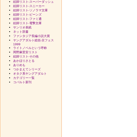
絵師リスト-スーパーダッシュ
絵師リスト-スニーカー
絵師リスト-ソノラマ文庫
絵師リスト-ビーンズ
絵師リスト-ファミ通
絵師リスト-電撃文庫
サンリオ表紙
ネット辞書
ファンタジア長編小説大賞
ヤングアダルト総括-京フェス
1999
ライトノベルという呼称
岡野麻里安リスト
絵師リスト-その他
あかほりさとる
ありめも
つかまえてシリーズ
オタク系ヤングアダルト
カテゴリー一覧
コバルト新刊