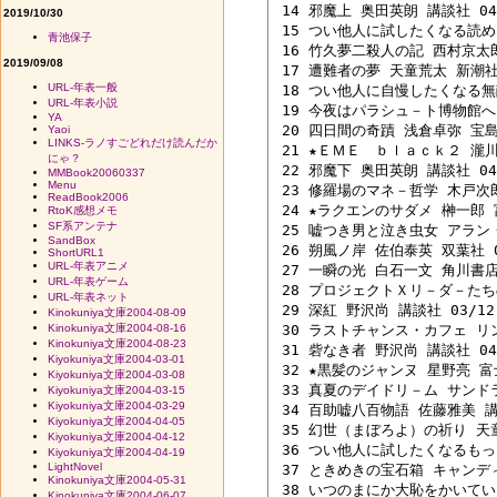
 14 邪魔上 奥田英朗 講談社 04/
2019/10/30
 15 つい他人に試したくなる読めそ
青池保子
 16 竹久夢二殺人の記 西村京太郎 
2019/09/08
 17 遭難者の夢 天童荒太 新潮社 0
URL-年表一般
 18 つい他人に自慢したくなる無敵
URL-年表小説
 19 今夜はパラシュ－ト博物館へ 森
YA
 20 四日間の奇蹟 浅倉卓弥 宝島社
Yaoi
LINKS-ラノすごどれだけ読んだか
 21 ★ＥＭＥ　ｂｌａｃｋ２ 瀧川武
にゃ？
 22 邪魔下 奥田英朗 講談社 04/
MMBook20060337
Menu
 23 修羅場のマネ－哲学 木戸次郎 
ReadBook2006
 24 ★ラクエンのサダメ 榊一郎 富
RtoK感想メモ
SF系アンテナ
 25 嘘つき男と泣き虫女 アラン・
SandBox
 26 朔風ノ岸 佐伯泰英 双葉社 04
ShortURL1
URL-年表アニメ
 27 一瞬の光 白石一文 角川書店 0
URL-年表ゲーム
 28 プロジェクトＸリ－ダ－たちの
URL-年表ネット
 29 深紅 野沢尚 講談社 03/12 
Kinokuniya文庫2004-08-09
Kinokuniya文庫2004-08-16
 30 ラストチャンス・カフェ リ
Kinokuniya文庫2004-08-23
 31 砦なき者 野沢尚 講談社 04/
Kiyokuniya文庫2004-03-01
 32 ★黒髪のジャンヌ 星野亮 富士
Kiyokuniya文庫2004-03-08
 33 真夏のデイドリ－ム サンドラ
Kiyokuniya文庫2004-03-15
Kiyokuniya文庫2004-03-29
 34 百助嘘八百物語 佐藤雅美 講談
Kiyokuniya文庫2004-04-05
 35 幻世（まぼろよ）の祈り 天童荒
Kiyokuniya文庫2004-04-12
 36 つい他人に試したくなるもっ
Kiyokuniya文庫2004-04-19
LightNovel
 37 ときめきの宝石箱 キャンディ
Kinokuniya文庫2004-05-31
 38 いつのまにか大恥をかいて
Kinokuniya文庫2004-06-07