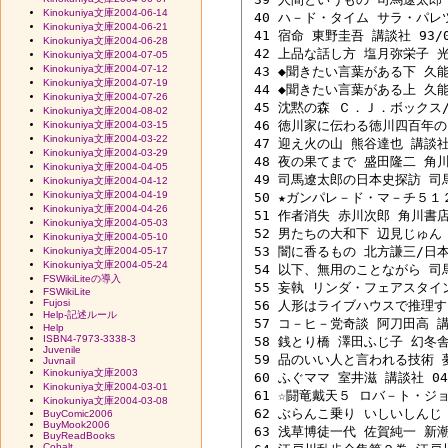
Kinokuniya文庫2004-06-14
 40 ハ－ド・タイム サラ・パレツ
Kinokuniya文庫2004-06-21
 41 宿命 東野圭吾 講談社 93/07
Kinokuniya文庫2004-06-28
 42 上品な話し方 塩月弥栄子 光文
Kinokuniya文庫2004-07-05
Kinokuniya文庫2004-07-12
 43 ◆聞きたい言葉がある下 久能
Kinokuniya文庫2004-07-19
 44 ◆聞きたい言葉がある上 久能
Kinokuniya文庫2004-07-26
 45 沈黙の森 Ｃ．Ｊ．ボックス/野
Kinokuniya文庫2004-08-02
 46 徳川家に伝わる徳川四百年の内
Kinokuniya文庫2004-03-15
Kinokuniya文庫2004-03-22
 47 迎え火の山 熊谷達也 講談社 0
Kinokuniya文庫2004-03-29
 48 夜の果てまで 盛田隆二 角川書
Kinokuniya文庫2004-04-05
 49 司馬遼太郎の日本史探訪 司馬
Kinokuniya文庫2004-04-12
Kinokuniya文庫2004-04-19
 50 ★ガンパレ－ド・マ－チ５１
Kinokuniya文庫2004-04-26
 51 作者消失 赤川次郎 角川書店 0
Kinokuniya文庫2004-05-03
 52 男たちの大和下 辺見じゅん 角
Kinokuniya文庫2004-05-10
 53 闇に香るもの 北方謙三/日本ペ
Kinokuniya文庫2004-05-17
Kinokuniya文庫2004-05-24
 54 以下、無用のことながら 司馬
FSWikiLiteの導入
 55 妄執 リンダ・フェアスタイン
FSWikiLite
Fujosi
 56 人形はライブハウスで推理する
Help-記述ルール
 57 コ－ヒ－党奇談 阿刀田高 講談
Help
ISBN4-7973-3338-3
 58 銭とり橋 澤田ふじ子 幻冬舎 0
Juvenile
 59 品のいい人と言われる技術 夢
Juvnail
Kinokuniya文庫2003
 60 ふぐママ 室井滋 講談社 04/
Kinokuniya文庫2004-03-01
 61 ☆闘竜戴天５ ロバ－ト・ジョ
Kinokuniya文庫2004-03-08
 62 ぶらんこ乗り いしいしんじ 新
BuyComic2006
BuyMook2006
 63 浅草博徒一代 佐賀純一 新潮社
BuyReadBooks
Cobalt