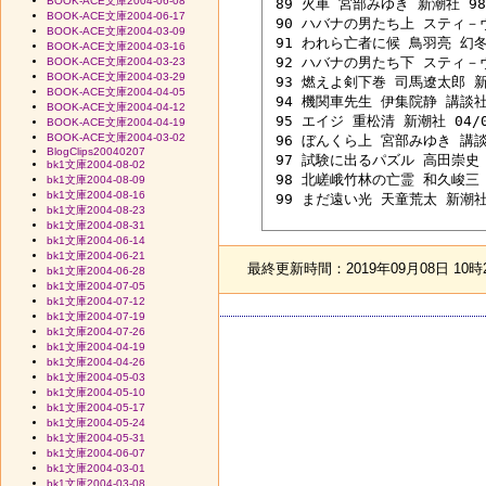
BOOK-ACE文庫2004-06-08
 89 火車 宮部みゆき 新潮社 98/
BOOK-ACE文庫2004-06-17
 90 ハバナの男たち上 スティ－ヴ
BOOK-ACE文庫2004-03-09
 91 われら亡者に候 鳥羽亮 幻冬舎
BOOK-ACE文庫2004-03-16
 92 ハバナの男たち下 スティ－ヴ
BOOK-ACE文庫2004-03-23
BOOK-ACE文庫2004-03-29
 93 燃えよ剣下巻 司馬遼太郎 新潮
BOOK-ACE文庫2004-04-05
 94 機関車先生 伊集院静 講談社 9
BOOK-ACE文庫2004-04-12
 95 エイジ 重松清 新潮社 04/07
BOOK-ACE文庫2004-04-19
BOOK-ACE文庫2004-03-02
 96 ぼんくら上 宮部みゆき 講談社
BlogClips20040207
 97 試験に出るパズル 高田崇史 講
bk1文庫2004-08-02
 98 北嵯峨竹林の亡霊 和久峻三 徳
bk1文庫2004-08-09
bk1文庫2004-08-16
 99 まだ遠い光 天童荒太 新潮社 0
bk1文庫2004-08-23
bk1文庫2004-08-31
bk1文庫2004-06-14
bk1文庫2004-06-21
最終更新時間：2019年09月08日 10時
bk1文庫2004-06-28
bk1文庫2004-07-05
bk1文庫2004-07-12
bk1文庫2004-07-19
bk1文庫2004-07-26
bk1文庫2004-04-19
bk1文庫2004-04-26
bk1文庫2004-05-03
bk1文庫2004-05-10
bk1文庫2004-05-17
bk1文庫2004-05-24
bk1文庫2004-05-31
bk1文庫2004-06-07
bk1文庫2004-03-01
bk1文庫2004-03-08