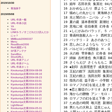
2019/10/30
 15 娼年 石田衣良 集英社 04/05
 16 おかめなふたり 群ようこ 幻冬
青池保子
 17 猫めしの丸かじり 東海林さだお
2019/09/08
 18 光と闇のカ－ニバル ノ－ラ・
URL-年表一般
 19 夏の庭 湯本香樹実 新潮社 01
URL-年表小説
 20 意地に候 佐伯泰英 幻冬舎 04
YA
Yaoi
 21 ★しにがみのバラッド。５ ハ
LINKS-ラノすごどれだけ読んだか
 22 青函特急殺人ル－ト 西村京太郎
にゃ？
MMBook20060337
 23 バッテリ－２ あさのあつこ 角
Menu
 24 悲しみにさようなら リンダ・
ReadBook2006
RtoK感想メモ
 25 パルピロンの闘技会 Ｈ．Ｇ
SF系アンテナ
 26 火の粉 雫井脩介 幻冬舎 04/
SandBox
ShortURL1
 27 姉妹 吉村達也 角川書店 04/
URL-年表アニメ
 28 さくらえび さくらももこ 新潮
URL-年表ゲーム
 29 ◆刻印 吉原理恵子 成美堂出版 
URL-年表ネット
Kinokuniya文庫2004-08-09
 30 王妃の館下 浅田次郎 集英社 0
Kinokuniya文庫2004-08-16
 31 王妃の館上 浅田次郎 集英社 0
Kinokuniya文庫2004-08-23
 32 指先の花 益子昌一 小学館 04
Kiyokuniya文庫2004-03-01
Kiyokuniya文庫2004-03-08
 33 ロマノフの幻を追え上巻 ク
Kiyokuniya文庫2004-03-15
 34 ◆恋と服従のシナリオ あすま
Kiyokuniya文庫2004-03-29
 35 海からの贈物 アン・モロ－・
Kiyokuniya文庫2004-04-05
 36 ロマノフの幻を追え下巻 ク
Kiyokuniya文庫2004-04-12
Kiyokuniya文庫2004-04-19
 37 ため息の時間 唯川恵 新潮社 0
LightNovel
 38 男たちの大和上 辺見じゅん 角
Kinokuniya文庫2004-05-31
 39 人間というもの 司馬遼太郎 Ｐ
Kinokuniya文庫2004-06-07