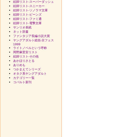
絵師リスト-スーパーダッシュ
絵師リスト-スニーカー
絵師リスト-ソノラマ文庫
絵師リスト-ビーンズ
絵師リスト-ファミ通
絵師リスト-電撃文庫
サンリオ表紙
ネット辞書
ファンタジア長編小説大賞
ヤングアダルト総括-京フェス
1999
ライトノベルという呼称
岡野麻里安リスト
絵師リスト-その他
あかほりさとる
ありめも
つかまえてシリーズ
オタク系ヤングアダルト
カテゴリー一覧
コバルト新刊