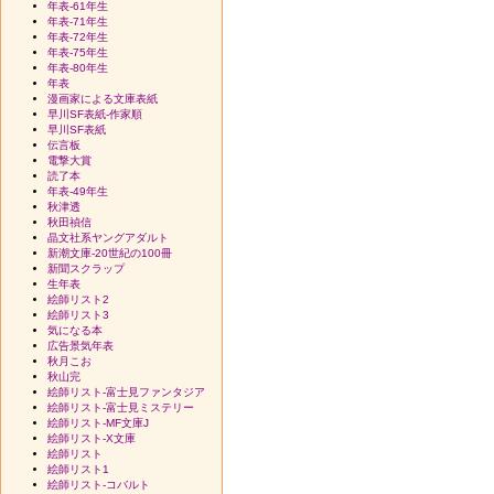
年表-61年生
年表-71年生
年表-72年生
年表-75年生
年表-80年生
年表
漫画家による文庫表紙
早川SF表紙-作家順
早川SF表紙
伝言板
電撃大賞
読了本
年表-49年生
秋津透
秋田禎信
晶文社系ヤングアダルト
新潮文庫-20世紀の100冊
新聞スクラップ
生年表
絵師リスト2
絵師リスト3
気になる本
広告景気年表
秋月こお
秋山完
絵師リスト-富士見ファンタジア
絵師リスト-富士見ミステリー
絵師リスト-MF文庫J
絵師リスト-X文庫
絵師リスト
絵師リスト1
絵師リスト-コバルト