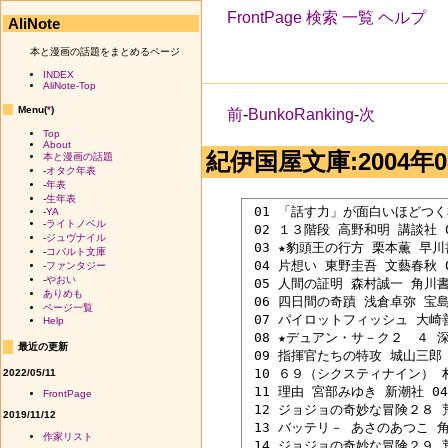
FrontPage
検索
一覧
ヘルプ
AliNote
本と漫画の話題をまとめるページ
INDEX
AliNote-Top
Menu(
*
)
前
-
BunkoRanking
-
次
Top
About
紀伊国屋文庫:2004年08
本と漫画の話題
-
オタク年表
-
年表
-
生年表
 01 「話す力」が面白いほどつく本
-
YA
-
ライトノベル
 02 １３階段 高野和明 講談社 04
-
ジュヴナイル
 03 ★豹頭王の行方 栗本薫 早川書房
-
コバルト文庫
 04 片想い 東野圭吾 文藝春秋 04
-
ファンタジー
-
やおい
 05 人間の証明 森村誠一 角川書店
ありめも
 06 四日間の奇蹟 浅倉卓弥 宝島社
ページ一覧
 07 パイロットフィッシュ 大崎善生
Help
 08 ★デュアン・サ－ク２　４ 深
最近の更新
 09 指揮官たちの特攻 城山三郎 新
 10 ６９（シクスティナイン） 村上
2022/05/11
 11 理由 宮部みゆき 新潮社 04/
FrontPage
 12 ジョジョの奇妙な冒険２８ 荒
2019/11/12
 13 バッテリ－ あさのあつこ 角川
作家リスト
 14 ジョジョの奇妙な冒険２９ 荒