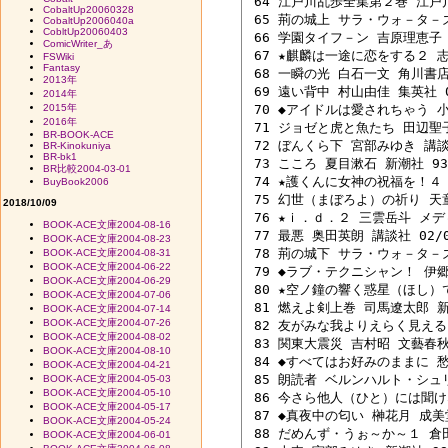
 64 江戸川乱歩全集第２巻 江戸川乱
CobaltUp20060328
 65 荊の城上 サラ・ウォ－タ－ズ
CobaltUp2006040a
CobltUp20060403
 66 学園タイフ－ン 吉原理恵子 角
ComicWriter_あ
 67 ★麒麟は一途に恋をする２ 志
FSWiki
Fantasy
 68 一瞬の光 白石一文 角川書店 0
2013年
 69 遠い背中 村山由佳 集英社 04
2014年
2015年
 70 ◆アイドルは愛されちゃう 小
2016年
 71 ジョゼと虎と魚たち 田辺聖子 
BR-BOOK-ACE
 72 ぼんくら下 宮部みゆき 講談社
BR-Kinokuniya
BR-bk1
 73 こころ 夏目漱石 新潮社 93/
BR比較2004-03-01
 74 ★護くんに女神の祝福を！４ 
BuyBook2006
 75 幻世（まぼろよ）の祈り 天童荒
2018/10/09
 76 ★ｉ．ｄ．２ 三雲岳斗 メディ
BOOK-ACE文庫2004-08-16
 77 最悪 奥田英朗 講談社 02/09
BOOK-ACE文庫2004-08-23
 78 荊の城下 サラ・ウォ－タ－ズ
BOOK-ACE文庫2004-08-31
BOOK-ACE文庫2004-06-22
 79 ◆ラブ・テクニシャン！ 伊郷
BOOK-ACE文庫2004-06-29
 80 ★空ノ鐘の響く惑星（ほし）で
BOOK-ACE文庫2004-07-06
 81 燃えよ剣上巻 司馬遼太郎 新潮
BOOK-ACE文庫2004-07-14
BOOK-ACE文庫2004-07-26
 82 友がみな我よりえらく見える日
BOOK-ACE文庫2004-08-02
 83 関東大震災 吉村昭 文藝春秋 0
BOOK-ACE文庫2004-08-10
 84 ◆すべてはお好みのままに 愁
BOOK-ACE文庫2004-04-21
 85 朗読者 ベルンハルト・シュリ
BOOK-ACE文庫2004-05-03
BOOK-ACE文庫2004-05-10
 86 今さら他人（ひと）には聞け
BOOK-ACE文庫2004-05-17
 87 ◆真夜中の匂い 榊花月 成美堂
BOOK-ACE文庫2004-05-24
 88 だめんず・うぉ～か～１ 倉田真
BOOK-ACE文庫2004-06-01