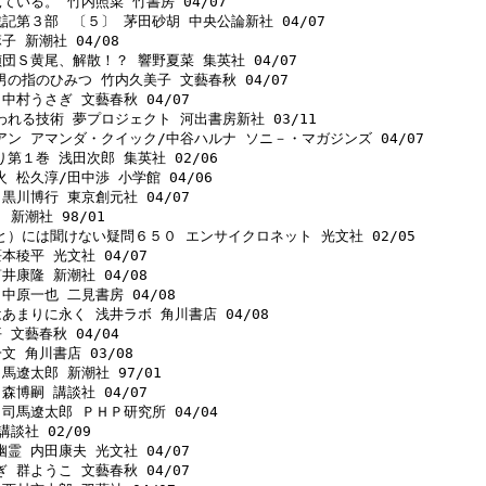
ている。 竹内照菜 竹書房 04/07 

戦記第３部　〔５〕 茅田砂胡 中央公論新社 04/07 

 新潮社 04/08 

偵団Ｓ黄尾、解散！？ 響野夏菜 集英社 04/07 

男の指のひみつ 竹内久美子 文藝春秋 04/07 

中村うさぎ 文藝春秋 04/07 

われる技術 夢プロジェクト 河出書房新社 03/11 

アン アマンダ・クイック/中谷ハルナ ソニ－・マガジンズ 04/07 

第１巻 浅田次郎 集英社 02/06 

 松久淳/田中渉 小学館 04/06 

黒川博行 東京創元社 04/07 

新潮社 98/01 

と）には聞けない疑問６５０ エンサイクロネット 光文社 02/05 

本稜平 光文社 04/07 

井康隆 新潮社 04/08 

中原一也 二見書房 04/08 

あまりに永く 浅井ラボ 角川書店 04/08 

文藝春秋 04/04 

文 角川書店 03/08 

馬遼太郎 新潮社 97/01 

森博嗣 講談社 04/07 

司馬遼太郎 ＰＨＰ研究所 04/04 

談社 02/09 

霊 内田康夫 光文社 04/07 

 群ようこ 文藝春秋 04/07 
