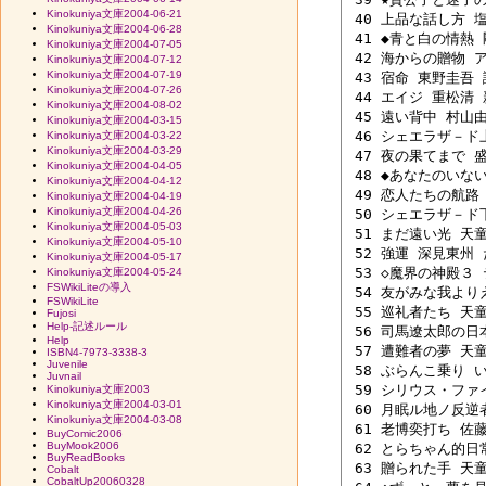
Kinokuniya文庫2004-06-21
 40 上品な話し方 塩
Kinokuniya文庫2004-06-28
 41 ◆青と白の情熱 
Kinokuniya文庫2004-07-05
 42 海からの贈物 
Kinokuniya文庫2004-07-12
Kinokuniya文庫2004-07-19
 43 宿命 東野圭吾 講
Kinokuniya文庫2004-07-26
 44 エイジ 重松清 新
Kinokuniya文庫2004-08-02
 45 遠い背中 村山由佳
Kinokuniya文庫2004-03-15
 46 シェエラザ－ド上
Kinokuniya文庫2004-03-22
Kinokuniya文庫2004-03-29
 47 夜の果てまで 盛
Kinokuniya文庫2004-04-05
 48 ◆あなたのいない
Kinokuniya文庫2004-04-12
 49 恋人たちの航路 
Kinokuniya文庫2004-04-19
Kinokuniya文庫2004-04-26
 50 シェエラザ－ド下
Kinokuniya文庫2004-05-03
 51 まだ遠い光 天童
Kinokuniya文庫2004-05-10
 52 強運 深見東州 
Kinokuniya文庫2004-05-17
 53 ◇魔界の神殿３ 
Kinokuniya文庫2004-05-24
FSWikiLiteの導入
 54 友がみな我よりえ
FSWikiLite
 55 巡礼者たち 天童
Fujosi
Help-記述ルール
 56 司馬遼太郎の日本
Help
 57 遭難者の夢 天童
ISBN4-7973-3338-3
Juvenile
 58 ぶらんこ乗り い
Juvnail
 59 シリウス・ファ
Kinokuniya文庫2003
Kinokuniya文庫2004-03-01
 60 月眠ル地ノ反逆者
Kinokuniya文庫2004-03-08
 61 老博奕打ち 佐藤
BuyComic2006
BuyMook2006
 62 とらちゃん的日常
BuyReadBooks
 63 贈られた手 天童
Cobalt
CobaltUp20060328