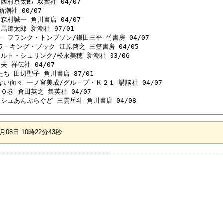
西村京太郎 双葉社 04/07 

潮社 00/07 

森村誠一 角川書店 04/07 

馬遼太郎 新潮社 97/01 

－ フランク・トンプソン/鎌田三平 竹書房 04/07 

ワ－キング・ブック 江原啓之 三笠書房 04/05 

ルト・シュリンク/松永美穂 新潮社 03/06 

 祥伝社 04/07 

ち 田辺聖子 角川書店 87/01 

ない面々 一ノ宮美成/グル－プ・Ｋ２１ 講談社 04/07 

０巻 倉田英之 集英社 04/07 

ッシュあんぷらぐど 三雲岳斗 角川書店 04/08 

08日 10時22分43秒