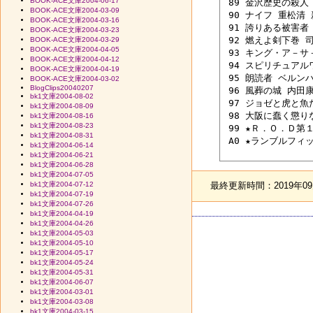
BOOK-ACE文庫2004-06-17
 89 金沢歴史の殺人 
BOOK-ACE文庫2004-03-09
 90 ナイフ 重松清 新
BOOK-ACE文庫2004-03-16
 91 誇りある被害者 
BOOK-ACE文庫2004-03-23
 92 燃えよ剣下巻 司
BOOK-ACE文庫2004-03-29
BOOK-ACE文庫2004-04-05
 93 キング・ア－サ
BOOK-ACE文庫2004-04-12
 94 スピリチュアル
BOOK-ACE文庫2004-04-19
 95 朗読者 ベルンハ
BOOK-ACE文庫2004-03-02
BlogClips20040207
 96 風葬の城 内田康夫
bk1文庫2004-08-02
 97 ジョゼと虎と魚た
bk1文庫2004-08-09
 98 大阪に蠢く懲り
bk1文庫2004-08-16
bk1文庫2004-08-23
 99 ★Ｒ．Ｏ．Ｄ第１
bk1文庫2004-08-31
 A0 ★ランブルフィ
bk1文庫2004-06-14
bk1文庫2004-06-21
bk1文庫2004-06-28
bk1文庫2004-07-05
最終更新時間：2019年09月
bk1文庫2004-07-12
bk1文庫2004-07-19
bk1文庫2004-07-26
bk1文庫2004-04-19
bk1文庫2004-04-26
bk1文庫2004-05-03
bk1文庫2004-05-10
bk1文庫2004-05-17
bk1文庫2004-05-24
bk1文庫2004-05-31
bk1文庫2004-06-07
bk1文庫2004-03-01
bk1文庫2004-03-08
bk1文庫2004-03-15