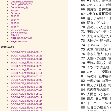
 64 ◆ずっと、夢を見
CobaltUp2006040a
CobltUp20060403
 65 ★デルフィニア
ComicWriter_あ
 66 魔羅節 岩井志麻子
FSWiki
Fantasy
 67 ★東京Ｓ黄尾探
2013年
 68 遺伝子が解く！
2014年
 69 屁タレどもよ！ 
2015年
2016年
 70 品のいい人と言
BR-BOOK-ACE
 71 隻眼のガ－ディ
BR-Kinokuniya
BR-bk1
 72 天切り松闇がたり
BR比較2004-03-01
 73 天国の本屋～恋火
BuyBook2006
 74 ドアの向こうに 
2018/10/09
 75 火車 宮部みゆき 
BOOK-ACE文庫2004-08-16
 76 今さら他人（ひ
BOOK-ACE文庫2004-08-23
 77 天空への回廊 笹
BOOK-ACE文庫2004-08-31
 78 天狗の落し文 筒
BOOK-ACE文庫2004-06-22
BOOK-ACE文庫2004-06-29
 79 ミツバチの王様 
BOOK-ACE文庫2004-07-06
 80 ★そして、楽園は
BOOK-ACE文庫2004-07-14
 81 時の渚 笹本稜平 
BOOK-ACE文庫2004-07-26
BOOK-ACE文庫2004-08-02
 82 一瞬の光 白石一
BOOK-ACE文庫2004-08-10
 83 燃えよ剣上巻 司
BOOK-ACE文庫2004-04-21
 84 恋恋蓮歩の演習 
BOOK-ACE文庫2004-05-03
 85 人間というもの 
BOOK-ACE文庫2004-05-10
BOOK-ACE文庫2004-05-17
 86 最悪 奥田英朗 講
BOOK-ACE文庫2004-05-24
 87 イ－ハト－ブの幽
BOOK-ACE文庫2004-06-01
 88 ヒヨコの猫またぎ
BOOK-ACE文庫2004-06-08