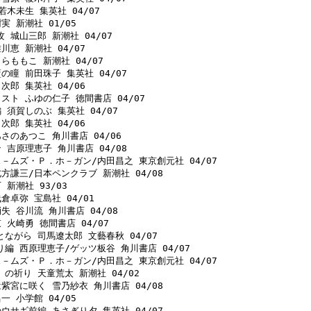
若木未生 集英社 04/07 

 新潮社 01/05 

 城山三郎 新潮社 04/07 

川恵 新潮社 04/07 

らももこ 新潮社 04/07 

の瞳 前田珠子 集英社 04/07 

次郎 集英社 04/06 

スト ふゆの仁子 徳間書店 04/07 

 須賀しのぶ 集英社 04/07 

次郎 集英社 04/06 

さのあつこ 角川書店 04/06 

 吉原理恵子 角川書店 04/08 

ェ－ムズ・Ｐ．ホ－ガン/内田昌之 東京創元社 04/07 

方謙三/日本ペンクラブ 新潮社 04/08 

新潮社 93/03 

倉卓弥 宝島社 04/01 

失 谷川流 角川書店 04/08 

 火崎勇 徳間書店 04/07 

ながら 司馬遼太郎 文藝春秋 04/07 

り編 西原理恵子/ゲッツ板谷 角川書店 04/07 

ェ－ムズ・Ｐ．ホ－ガン/内田昌之 東京創元社 04/07 

の祈り 天童荒太 新潮社 04/02 

紫宮に咲く 雪乃紗衣 角川書店 04/08 

 小学館 04/05 

ウサギ前編 あさぎり夕 集英社 04/07 
