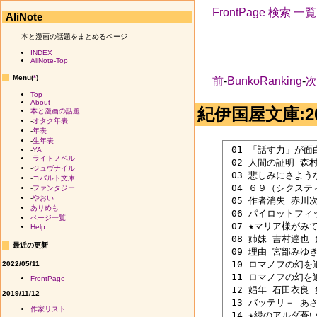
FrontPage
検索
一覧
AliNote
本と漫画の話題をまとめるページ
INDEX
AliNote-Top
Menu(
*
)
前
-
BunkoRanking
-
Top
About
紀伊国屋文庫:20
本と漫画の話題
-
オタク年表
-
年表
-
生年表
 01 「話す力」が面白
-
YA
-
ライトノベル
 02 人間の証明 森村
-
ジュヴナイル
 03 悲しみにさよう
-
コバルト文庫
 04 ６９（シクスティ
-
ファンタジー
-
やおい
 05 作者消失 赤川次
ありめも
 06 パイロットフィッ
ページ一覧
 07 ★マリア様がみ
Help
 08 姉妹 吉村達也 角
最近の更新
 09 理由 宮部みゆき 
 10 ロマノフの幻を
2022/05/11
 11 ロマノフの幻を
FrontPage
 12 娼年 石田衣良 集
2019/11/12
 13 バッテリ－ あさ
作家リスト
 14 ★緑のアルダ蒼い