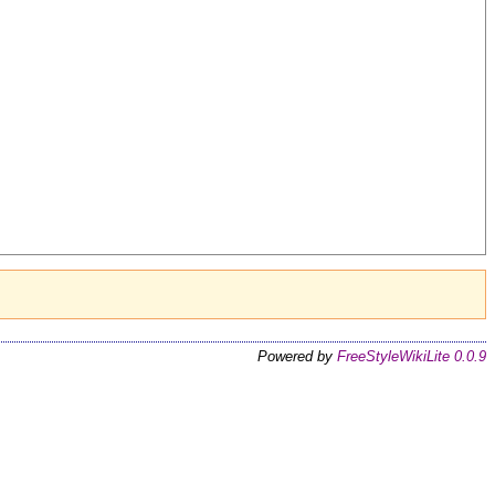
Powered by
FreeStyleWikiLite 0.0.9