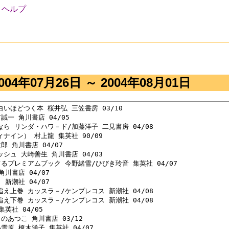
ヘルプ
次
04年07月26日 ～ 2004年08月01日
いほどつく本 桜井弘 三笠書房 03/10 

誠一 角川書店 04/05 

なら リンダ・ハワ－ド/加藤洋子 二見書房 04/08 

ナイン） 村上龍 集英社 90/09 

郎 角川書店 04/07 

シュ 大崎善生 角川書店 04/03 

てるプレミアムブック 今野緒雪/ひびき玲音 集英社 04/07 

川書店 04/07 

新潮社 04/07 

追え上巻 カッスラ－/ケンプレコス 新潮社 04/08 

追え下巻 カッスラ－/ケンプレコス 新潮社 04/08 

英社 04/05 

のあつこ 角川書店 03/12 

雪原 榎木洋子 集英社 04/07 
