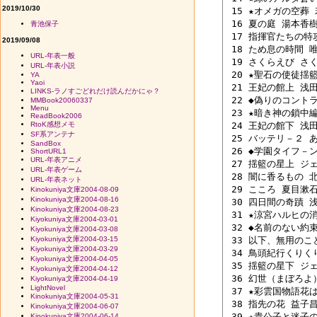
2019/10/30
 15 ★オメガの空葬 
 16 夏の庭 湯本香樹実
青池保子
 17 指揮官たちの特攻
2019/09/08
 18 ため息の時間 唯
URL-年表一般
 19 さくらえび さく
URL-年表小説
 20 ★聖石の使徒揺籃
YA
Yaoi
 21 王妃の館上 浅田
LINKS-ラノすごどれだけ読んだかにゃ？
 22 ◆偽りのコントラ
MMBook20060337
Menu
 23 ★暗き神の鎖中編
ReadBook2006
RtoK感想メモ
 24 王妃の館下 浅田
SF系アンテナ
 25 バッテリ－２ あ
SandBox
 26 ◆学園タイフ－ン
ShortURL1
URL-年表アニメ
 27 揺籃の星上 ジ
URL-年表ゲーム
 28 闇に香るもの 北
URL-年表ネット
 29 こころ 夏目漱石 
Kinokuniya文庫2004-08-09
Kinokuniya文庫2004-08-16
 30 四日間の奇蹟 浅
Kinokuniya文庫2004-08-23
 31 ★涼宮ハルヒの消
Kiyokuniya文庫2004-03-01
 32 ◆名前のない約束
Kiyokuniya文庫2004-03-08
Kiyokuniya文庫2004-03-15
 33 以下、無用のこと
Kiyokuniya文庫2004-03-29
 34 鳥頭紀行くりく
Kiyokuniya文庫2004-04-05
 35 揺籃の星下 ジ
Kiyokuniya文庫2004-04-12
 36 幻世（まぼろよ）
Kiyokuniya文庫2004-04-19
LightNovel
 37 ★彩雲国物語花は
Kinokuniya文庫2004-05-31
 38 指先の花 益子昌一
Kinokuniya文庫2004-06-07
 39 ★貴公子と迷子の
Kinokuniya文庫2004-06-14