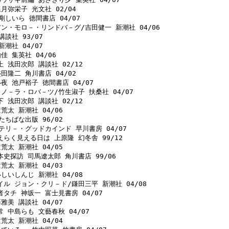
月弥栄子 光文社 02/04 

剛しいら 徳間書店 04/07 

アン・モロ－・リンドバ－グ/吉田健一 新潮社 04/06 

談社 93/07 

潮社 04/07 

 集英社 04/06 

 浅田次郎 講談社 02/12 

田隆二 角川書店 04/02 

夜 池戸裕子 徳間書店 04/07 

ノ－ラ・ロバ－ツ/竹生淑子 扶桑社 04/07 

 浅田次郎 講談社 02/12 

荒太 新潮社 04/06 

たちばな出版 96/02 

テリ－・グッドカインド 早川書房 04/07 

らく見える日は 上原隆 幻冬舎 99/12 

荒太 新潮社 04/05 

史探訪 司馬遼太郎 角川書店 99/06 

荒太 新潮社 04/03 

しいしんじ 新潮社 04/08 

イル ジョン・クリ－ド/鎌田三平 新潮社 04/08 

タチ 神坂一 富士見書房 04/07 

雅美 講談社 04/07 

 中島らも 文藝春秋 04/07 

荒太 新潮社 04/04 
