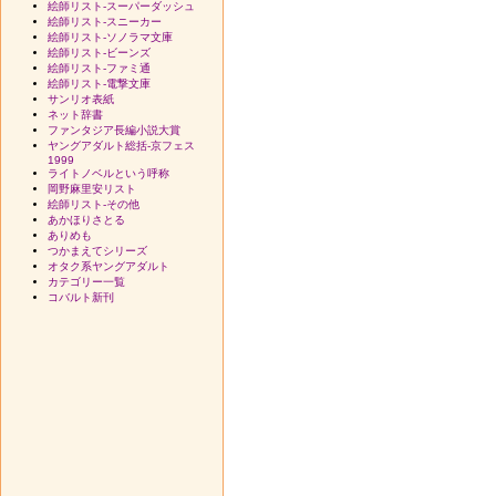
絵師リスト-スーパーダッシュ
絵師リスト-スニーカー
絵師リスト-ソノラマ文庫
絵師リスト-ビーンズ
絵師リスト-ファミ通
絵師リスト-電撃文庫
サンリオ表紙
ネット辞書
ファンタジア長編小説大賞
ヤングアダルト総括-京フェス
1999
ライトノベルという呼称
岡野麻里安リスト
絵師リスト-その他
あかほりさとる
ありめも
つかまえてシリーズ
オタク系ヤングアダルト
カテゴリー一覧
コバルト新刊