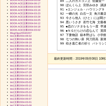
BOOK-ACE文庫2004-06-08
 89 二人のガスコン上 佐藤賢一 講
BOOK-ACE文庫2004-06-17
 90 ぼんくら上 宮部みゆき 講談社
BOOK-ACE文庫2004-03-09
 91 ★エンジェル・ハウリング９ 
BOOK-ACE文庫2004-03-16
 92 一瞬の光 白石一文 角川書店 0
BOOK-ACE文庫2004-03-23
BOOK-ACE文庫2004-03-29
 93 今さら他人（ひと）には聞け
BOOK-ACE文庫2004-04-05
 94 悪いうさぎ 若竹七海 文藝春秋
BOOK-ACE文庫2004-04-12
 95 ◆恋のソナタをもう一度 早瀬
BOOK-ACE文庫2004-04-19
BOOK-ACE文庫2004-03-02
 96 ◆ＮＧだらけの恋なんて 英田
BlogClips20040207
 97 下妻物語 嶽本野ばら 小学館 0
bk1文庫2004-08-02
 98 七つの怖い扉 阿刀田高 新潮社
bk1文庫2004-08-09
bk1文庫2004-08-16
 99 幼き逃亡者の祈り パトリシア
bk1文庫2004-08-23
bk1文庫2004-08-31
bk1文庫2004-06-14
bk1文庫2004-06-21
最終更新時間：2019年09月08日 10時
bk1文庫2004-06-28
bk1文庫2004-07-05
bk1文庫2004-07-12
bk1文庫2004-07-19
bk1文庫2004-07-26
bk1文庫2004-04-19
bk1文庫2004-04-26
bk1文庫2004-05-03
bk1文庫2004-05-10
bk1文庫2004-05-17
bk1文庫2004-05-24
bk1文庫2004-05-31
bk1文庫2004-06-07
bk1文庫2004-03-01
bk1文庫2004-03-08