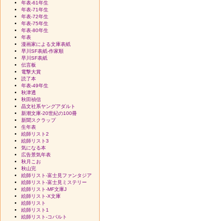
年表-61年生
年表-71年生
年表-72年生
年表-75年生
年表-80年生
年表
漫画家による文庫表紙
早川SF表紙-作家順
早川SF表紙
伝言板
電撃大賞
読了本
年表-49年生
秋津透
秋田禎信
晶文社系ヤングアダルト
新潮文庫-20世紀の100冊
新聞スクラップ
生年表
絵師リスト2
絵師リスト3
気になる本
広告景気年表
秋月こお
秋山完
絵師リスト-富士見ファンタジア
絵師リスト-富士見ミステリー
絵師リスト-MF文庫J
絵師リスト-X文庫
絵師リスト
絵師リスト1
絵師リスト-コバルト