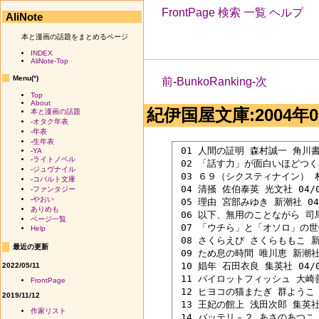
FrontPage
検索
一覧
ヘルプ
AliNote
本と漫画の話題をまとめるページ
INDEX
AliNote-Top
Menu(
*
)
前
-
BunkoRanking
-
次
Top
About
紀伊国屋文庫:2004年07
本と漫画の話題
-
オタク年表
-
年表
-
生年表
 01 人間の証明 森村誠一 角川書店
-
YA
-
ライトノベル
 02 「話す力」が面白いほどつく本
-
ジュヴナイル
 03 ６９（シクスティナイン） 村上
-
コバルト文庫
 04 清掻 佐伯泰英 光文社 04/07
-
ファンタジー
-
やおい
 05 理由 宮部みゆき 新潮社 04/
ありめも
 06 以下、無用のことながら 司馬
ページ一覧
 07 「ウチら」と「オソロ」の世代
Help
 08 さくらえび さくらももこ 新潮
最近の更新
 09 ため息の時間 唯川恵 新潮社 0
 10 娼年 石田衣良 集英社 04/05
2022/05/11
 11 パイロットフィッシュ 大崎善生
FrontPage
 12 ヒヨコの猫またぎ 群ようこ 文
2019/11/12
 13 王妃の館上 浅田次郎 集英社 0
作家リスト
 14 バッテリ－２ あさのあつこ 角