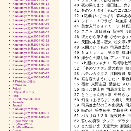
Kinokuniya文庫2004-06-14
 40 夜の果てまで 盛田隆二 角川書
Kinokuniya文庫2004-06-21
 41 冬のソナタ４ キムウニ/ユン
Kinokuniya文庫2004-06-28
 42 ◆花嫁はいじっぱり 森本あき 
Kinokuniya文庫2004-07-05
Kinokuniya文庫2004-07-12
 43 シドニ－！ワラビ－熱血篇 村
Kinokuniya文庫2004-07-19
 44 美女入門ｐａｒｔ　３ 林真理子
Kinokuniya文庫2004-07-26
 45 こころ 夏目漱石 新潮社 93/
Kinokuniya文庫2004-08-02
 46 彼方から第３巻 ひかわきょうこ
Kinokuniya文庫2004-03-15
Kinokuniya文庫2004-03-22
 47 天国の本屋～恋火 松久淳/田中
Kinokuniya文庫2004-03-29
 48 人間というもの 司馬遼太郎 Ｐ
Kinokuniya文庫2004-04-05
 49 Ｎａｔｕｒａｌ第５巻 成田美名
Kinokuniya文庫2004-04-12
Kinokuniya文庫2004-04-19
 50 海からの贈り物 アン・モロ－
Kinokuniya文庫2004-04-26
 51 ★灼眼のシャナ７ 高橋弥七郎 
Kinokuniya文庫2004-05-03
 52 『冬のソナタ』愛の真実 韓ド
Kinokuniya文庫2004-05-10
 53 ホテルカクタス 江国香織 集英
Kinokuniya文庫2004-05-17
Kinokuniya文庫2004-05-24
 54 庭を森のようにしたい 銀色夏生
FSWikiLiteの導入
 55 宿命 東野圭吾 講談社 93/07
FSWikiLite
Fujosi
 56 燃えよ剣上巻 司馬遼太郎 新潮
Help-記述ルール
 57 とらちゃん的日常 中島らも 文
Help
ISBN4-7973-3338-3
 58 幻世（まぼろよ）の祈り 天童荒
Juvenile
 59 司馬遼太郎の日本史探訪 司馬
Juvnail
Kinokuniya文庫2003
 60 時の渚 笹本稜平 文藝春秋 04
Kinokuniya文庫2004-03-01
 61 パタリロ！３９ 魔夜峰央 白泉
Kinokuniya文庫2004-03-08
 62 誓いの真珠 クレア・デラクロ
BuyComic2006
BuyMook2006
 63 まだ遠い光 天童荒太 新潮社 0
BuyReadBooks
Cobalt