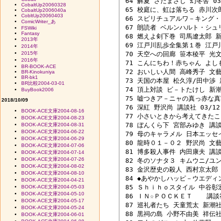
 64 解夏 さだまさし 幻冬舎 03/
CobaltUp20060328
 65 校庭に、虹は落ちる 赤川次郎 
CobaltUp2006040a
CobltUp20060403
 66 スピリチュアルワ－キング・ブ
ComicWriter_あ
 67 朗読者 ベルンハルト・シュリ
FSWiki
Fantasy
 68 燃えよ剣下巻 司馬遼太郎 新潮
2013年
 69 江戸川乱歩全集第１巻 江戸川乱
2014年
2015年
 70 天空への回廊 笹本稜平 光文社
2016年
 71 こんにちわ！赤ちゃん よしも
BR-BOOK-ACE
 72 おいしい人間 高峰秀子 文藝春
BR-Kinokuniya
BR-bk1
 73 天国の本屋 松久淳/田中渉 新
BR比較2004-03-01
 74 頂上対談 ビ－トたけし 新潮社
BuyBook2006
 75 嘘つきア－ニャの真っ赤な真実
2018/10/09
 76 深紅 野沢尚 講談社 03/12 
BOOK-ACE文庫2004-08-16
 77 小さいときから考えてきたこと
BOOK-ACE文庫2004-08-23
 78 ぼんくら下 宮部みゆき 講談社
BOOK-ACE文庫2004-08-31
BOOK-ACE文庫2004-06-22
 79 母のキャラメル 日本エッセイ
BOOK-ACE文庫2004-06-29
 80 龍時０１－０２ 野沢尚 文藝春
BOOK-ACE文庫2004-07-06
 81 博多殺人事件 内田康夫 講談社
BOOK-ACE文庫2004-07-14
BOOK-ACE文庫2004-07-26
 82 冬のソナタ３ キムウニ/ユン
BOOK-ACE文庫2004-08-02
 83 金沢歴史の殺人 西村京太郎 双
BOOK-ACE文庫2004-08-10
 84 ◆あやかしハッピ－ウエディン
BOOK-ACE文庫2004-04-21
 85 Ｓｈｉｈｏスタイル 中谷彰宏
BOOK-ACE文庫2004-05-03
BOOK-ACE文庫2004-05-10
 86 ＩＮ☆ＰＯＣＫＥＴ 　 講談社 
BOOK-ACE文庫2004-05-17
 87 巡礼者たち 天童荒太 新潮社 0
BOOK-ACE文庫2004-05-24
 88 黒祠の島 小野不由美 祥伝社 0
BOOK-ACE文庫2004-06-01