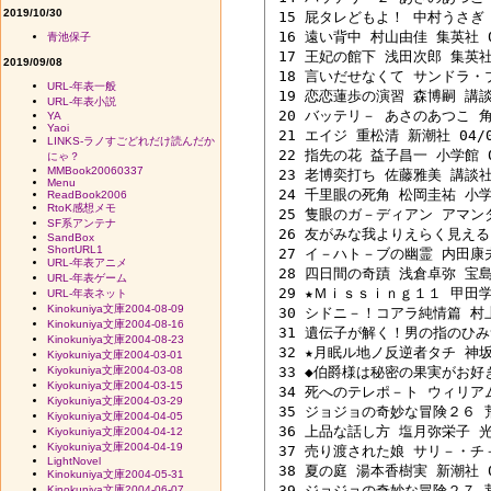
2019/10/30
 15 屁タレどもよ！ 中村うさぎ 文
 16 遠い背中 村山由佳 集英社 04
青池保子
 17 王妃の館下 浅田次郎 集英社 0
2019/09/08
 18 言いだせなくて サンドラ・ブ
URL-年表一般
 19 恋恋蓮歩の演習 森博嗣 講談社
URL-年表小説
 20 バッテリ－ あさのあつこ 角川
YA
Yaoi
 21 エイジ 重松清 新潮社 04/07
LINKS-ラノすごどれだけ読んだか
 22 指先の花 益子昌一 小学館 04
にゃ？
MMBook20060337
 23 老博奕打ち 佐藤雅美 講談社 0
Menu
 24 千里眼の死角 松岡圭祐 小学館
ReadBook2006
RtoK感想メモ
 25 隻眼のガ－ディアン アマン
SF系アンテナ
 26 友がみな我よりえらく見える日
SandBox
ShortURL1
 27 イ－ハト－ブの幽霊 内田康夫 
URL-年表アニメ
 28 四日間の奇蹟 浅倉卓弥 宝島社
URL-年表ゲーム
 29 ★Ｍｉｓｓｉｎｇ１１ 甲田学
URL-年表ネット
Kinokuniya文庫2004-08-09
 30 シドニ－！コアラ純情篇 村上春
Kinokuniya文庫2004-08-16
 31 遺伝子が解く！男の指のひみつ
Kinokuniya文庫2004-08-23
 32 ★月眠ル地ノ反逆者タチ 神坂一
Kiyokuniya文庫2004-03-01
Kiyokuniya文庫2004-03-08
 33 ◆伯爵様は秘密の果実がお好き
Kiyokuniya文庫2004-03-15
 34 死へのテレポ－ト ウィリア
Kiyokuniya文庫2004-03-29
 35 ジョジョの奇妙な冒険２６ 荒
Kiyokuniya文庫2004-04-05
 36 上品な話し方 塩月弥栄子 光文
Kiyokuniya文庫2004-04-12
Kiyokuniya文庫2004-04-19
 37 売り渡された娘 サリ－・チ－
LightNovel
 38 夏の庭 湯本香樹実 新潮社 01
Kinokuniya文庫2004-05-31
 39 ジョジョの奇妙な冒険２７ 荒
Kinokuniya文庫2004-06-07