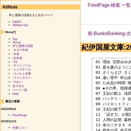
FrontPage
検索
一覧
AliNote
本と漫画の話題をまとめるページ
INDEX
AliNote-Top
Menu(
*
)
前
-
BunkoRanking
-
Top
About
紀伊国屋文庫:20
本と漫画の話題
-
オタク年表
-
年表
-
生年表
 01 理由 宮部みゆき 
-
YA
-
ライトノベル
 02 庭を森のようにし
-
ジュヴナイル
 03 さくらえび さく
-
コバルト文庫
 04 遠い背中 村山由佳
-
ファンタジー
-
やおい
 05 ため息の時間 唯
ありめも
 06 ◆その男、指揮者
ページ一覧
 07 王妃の館上 浅田
Help
 08 バッテリ－２ あ
最近の更新
 09 パイロットフィッ
 10 王妃の館下 浅田
2022/05/11
 11 「話す力」が面白
FrontPage
 12 人間の証明 森村
2019/11/12
 13 冬のソナタ４ 
作家リスト
 14 指先の花 益子昌一