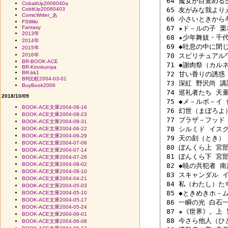
 64 魔女が目覚める
CobaltUp2006040a
CobltUp20060403
 65 友がみな我よりえ
ComicWriter_あ
 66 小さいときから考
FSWiki
Fantasy
 67 ★ド－ルの子 栗本
2013年
 68 ★少年舞妓・千
2014年
 69 ◆吐息の中に閉じ
2015年
2016年
 70 スピリチュアル
BR-BOOK-ACE
 71 ◆謝肉祭（カル
BR-Kinokuniya
BR-bk1
 72 甘い香りの誘惑
BR比較2004-03-01
 73 深紅 野沢尚 講談
BuyBook2006
 74 巡礼者たち 天童
2018/10/09
 75 ◆メ－ルボ－イ 
BOOK-ACE文庫2004-08-16
 76 幻世（まぼろよ）
BOOK-ACE文庫2004-08-23
 77 ブラザ－フッド 
BOOK-ACE文庫2004-08-31
 78 シルミド イスグ
BOOK-ACE文庫2004-06-22
BOOK-ACE文庫2004-06-29
 79 天の刻（とき） 
BOOK-ACE文庫2004-07-06
 80 ぼんくら上 宮部
BOOK-ACE文庫2004-07-14
 81 ぼんくら下 宮部
BOOK-ACE文庫2004-07-26
BOOK-ACE文庫2004-08-02
 82 ◆暁の共犯者 南
BOOK-ACE文庫2004-08-10
 83 スキャンダル 
BOOK-ACE文庫2004-04-21
 84 私（わたし）た
BOOK-ACE文庫2004-05-03
 85 ◆ときめきホ－ム
BOOK-ACE文庫2004-05-10
BOOK-ACE文庫2004-05-17
 86 一瞬の光 白石一
BOOK-ACE文庫2004-05-24
 87 ★《世界》。上 
BOOK-ACE文庫2004-06-01
 88 今さら他人（ひ
BOOK-ACE文庫2004-06-08