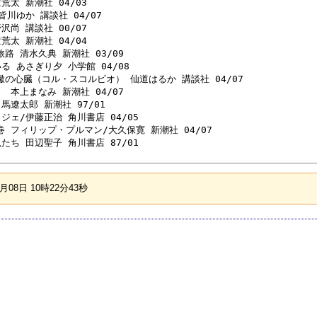
荒太 新潮社 04/03 

皆川ゆか 講談社 04/07 

沢尚 講談社 00/07 

荒太 新潮社 04/04 

路 清水久典 新潮社 03/09 

る あさぎり夕 小学館 04/08 

蠍の心臓（コル・スコルピオ） 仙道はるか 講談社 04/07 

 本上まなみ 新潮社 04/07 

馬遼太郎 新潮社 97/01 

ジェ/伊藤正治 角川書店 04/05 

巻 フィリップ・プルマン/大久保寛 新潮社 04/07 

たち 田辺聖子 角川書店 87/01 

08日 10時22分43秒