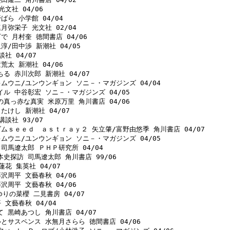
文社 04/06 

ばら 小学館 04/04 

月弥栄子 光文社 02/04 

で 月村奎 徳間書店 04/06 

淳/田中渉 新潮社 04/05 

社 04/07 

荒太 新潮社 04/06 

る 赤川次郎 新潮社 04/07 

キムウニ/ユンウンギョン ソニ－・マガジンズ 04/04 

イル 中谷彰宏 ソニ－・マガジンズ 04/05 

の真っ赤な真実 米原万里 角川書店 04/06 

たけし 新潮社 04/07 

談社 93/07 

ダムｓｅｅｄ　ａｓｔｒａｙ２ 矢立肇/富野由悠季 角川書店 04/07 

キムウニ/ユンウンギョン ソニ－・マガジンズ 04/05 

司馬遼太郎 ＰＨＰ研究所 04/04 

史探訪 司馬遼太郎 角川書店 99/06 

花 集英社 04/07 

沢周平 文藝春秋 04/06 

沢周平 文藝春秋 04/06 

ゆりの菜櫻 二見書房 04/07 

文藝春秋 04/04 

 黒崎あつし 角川書店 04/07 

ルとサスペンス 水無月さらら 徳間書店 04/06 
