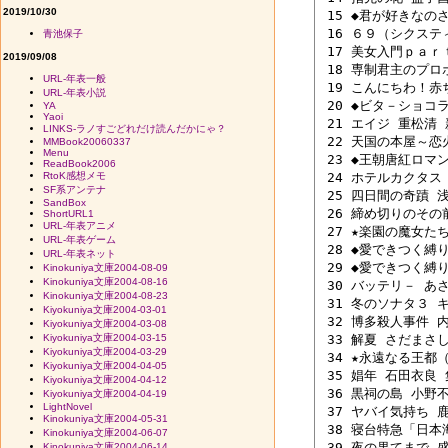
2019/10/30
 15 ◆君が好きなのさ
 16 ６９（シクスティ
青池保子
 17 美女入門ｐａｒｔ
2019/09/08
 18 専制君主のプロポ
URL-年表一般
 19 こんにちわ！赤ち
URL-年表小説
 20 ◆ビタ－ショコラ
YA
Yaoi
 21 エイジ 重松清 新
LINKS-ラノすごどれだけ読んだかにゃ？
 22 天国の本屋～恋火
MMBook20060337
Menu
 23 ◆王朝唐紅ロマン
ReadBook2006
RtoK感想メモ
 24 ホテルカクタス 
SF系アンテナ
 25 四日間の奇蹟 浅
SandBox
 26 締め切りのその前
ShortURL1
URL-年表アニメ
 27 ★楽園の魔女た
URL-年表ゲーム
 28 ◆愛できつく縛り
URL-年表ネット
 29 ◆愛できつく縛り
Kinokuniya文庫2004-08-09
Kinokuniya文庫2004-08-16
 30 バッテリ－ あさ
Kinokuniya文庫2004-08-23
 31 冬のソナタ３ 
Kiyokuniya文庫2004-03-01
 32 博多殺人事件 内
Kiyokuniya文庫2004-03-08
Kiyokuniya文庫2004-03-15
 33 解夏 さだまさし 
Kiyokuniya文庫2004-03-29
 34 ★永遠なる王都（
Kiyokuniya文庫2004-04-05
 35 娼年 石田衣良 集
Kiyokuniya文庫2004-04-12
 36 黒祠の島 小野不
Kiyokuniya文庫2004-04-19
LightNovel
 37 ヤバイ気持ち 鹿
Kinokuniya文庫2004-05-31
 38 寝台特急「日本
Kinokuniya文庫2004-06-07
 39 夜の果てまで 盛
Kinokuniya文庫2004-06-14