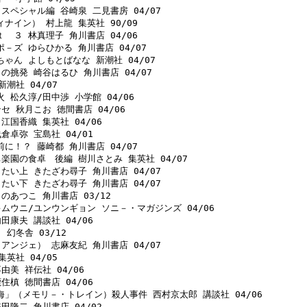
スペシャル編 谷崎泉 二見書房 04/07 

ナイン） 村上龍 集英社 90/09 

　３ 林真理子 角川書店 04/06 

－ズ ゆらひかる 角川書店 04/07 

ゃん よしもとばなな 新潮社 04/07 

の挑発 崎谷はるひ 角川書店 04/07 

潮社 04/07 

 松久淳/田中渉 小学館 04/06 

セ 秋月こお 徳間書店 04/06 

江国香織 集英社 04/06 

倉卓弥 宝島社 04/01 

に！？ 藤崎都 角川書店 04/07 

ち楽園の食卓　後編 樹川さとみ 集英社 04/07 

たい上 きたざわ尋子 角川書店 04/07 

たい下 きたざわ尋子 角川書店 04/07 

のあつこ 角川書店 03/12 

キムウニ/ユンウンギョン ソニ－・マガジンズ 04/06 

田康夫 講談社 04/06 

幻冬舎 03/12 

アンジェ） 志麻友紀 角川書店 04/07 

英社 04/05 

由美 祥伝社 04/06 

住槙 徳間書店 04/06 

海」（メモリ－・トレイン）殺人事件 西村京太郎 講談社 04/06 

田隆二 角川書店 04/02 
