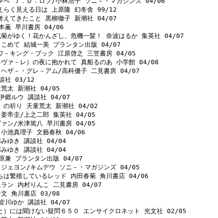
夕べ Ｊ．Ｄ．ロブ/小林浩子 ソニ－・マガジンズ 04/06 

らく見える日は 上原隆 幻冬舎 99/12 

えてきたこと 黒柳徹子 新潮社 04/07 

薫 早川書房 04/06 

代菊がゆく！花かんざし、危機一髪！ 奈波はるか 集英社 04/07 

こめて 結城一美 プランタン出版 04/07 

ワ－キング・ブック 江原啓之 三笠書房 04/05 

ネヴァ－レ）の夜に抱かれて 真船るのあ 小学館 04/08 

 ヘザ－・グレ－アム/高科優子 二見書房 04/07 

社 03/12 

荒太 新潮社 04/05 

伊郷ルウ 講談社 04/07 

の祈り 天童荒太 新潮社 04/02 

姜帝圭/上之二郎 集英社 04/05 

ァン/米津篤八 早川書房 04/05 

小池真理子 文藝春秋 04/06 

みゆき 講談社 04/04 

みゆき 講談社 04/04 

原兼 プランタン出版 04/07 

イジェヨン/キムデウ ソニ－・マガジンズ 04/05 

ちは繁殖しているレッド 内田春菊 角川書店 04/06 

ラン 内村りんこ 二見書房 04/07 

文 角川書店 03/08 

皆川ゆか 講談社 04/07 

と）には聞けない疑問６５０ エンサイクロネット 光文社 02/05 
