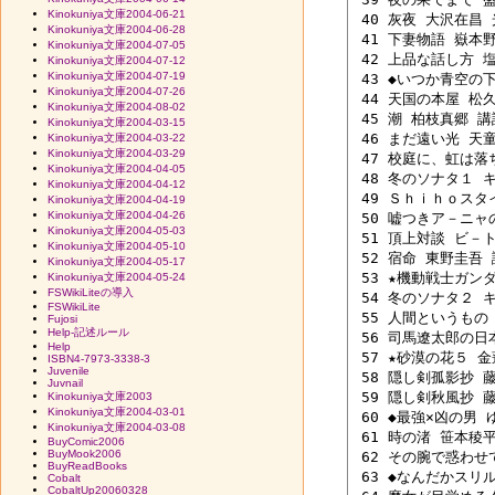
Kinokuniya文庫2004-06-21
 40 灰夜 大沢在昌 光
Kinokuniya文庫2004-06-28
 41 下妻物語 嶽本野
Kinokuniya文庫2004-07-05
 42 上品な話し方 塩
Kinokuniya文庫2004-07-12
Kinokuniya文庫2004-07-19
 43 ◆いつか青空の下
Kinokuniya文庫2004-07-26
 44 天国の本屋 松久
Kinokuniya文庫2004-08-02
 45 潮 柏枝真郷 講談
Kinokuniya文庫2004-03-15
 46 まだ遠い光 天童
Kinokuniya文庫2004-03-22
Kinokuniya文庫2004-03-29
 47 校庭に、虹は落ち
Kinokuniya文庫2004-04-05
 48 冬のソナタ１ 
Kinokuniya文庫2004-04-12
 49 Ｓｈｉｈｏスタ
Kinokuniya文庫2004-04-19
Kinokuniya文庫2004-04-26
 50 嘘つきア－ニャ
Kinokuniya文庫2004-05-03
 51 頂上対談 ビ－ト
Kinokuniya文庫2004-05-10
 52 宿命 東野圭吾 講
Kinokuniya文庫2004-05-17
 53 ★機動戦士ガン
Kinokuniya文庫2004-05-24
FSWikiLiteの導入
 54 冬のソナタ２ 
FSWikiLite
 55 人間というもの 
Fujosi
Help-記述ルール
 56 司馬遼太郎の日本
Help
 57 ★砂漠の花５ 金蓮
ISBN4-7973-3338-3
Juvenile
 58 隠し剣孤影抄 藤
Juvnail
 59 隠し剣秋風抄 藤
Kinokuniya文庫2003
Kinokuniya文庫2004-03-01
 60 ◆最強×凶の男 
Kinokuniya文庫2004-03-08
 61 時の渚 笹本稜平 
BuyComic2006
BuyMook2006
 62 その腕で惑わせて
BuyReadBooks
 63 ◆なんだかスリ
Cobalt
CobaltUp20060328