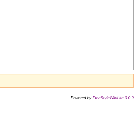
Powered by
FreeStyleWikiLite 0.0.9