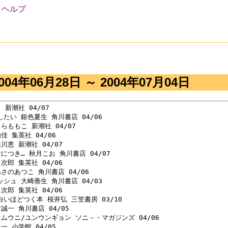
ヘルプ
次
04年06月28日 ～ 2004年07月04日
新潮社 04/07 

たい 銀色夏生 角川書店 04/06 

らももこ 新潮社 04/07 

 集英社 04/06 

川恵 新潮社 04/07 

につき… 秋月こお 角川書店 04/07 

次郎 集英社 04/06 

さのあつこ 角川書店 04/06 

シュ 大崎善生 角川書店 04/03 

次郎 集英社 04/06 

いほどつく本 桜井弘 三笠書房 03/10 

誠一 角川書店 04/05 

キムウニ/ユンウンギョン ソニ－・マガジンズ 04/06 

 小学館 04/05 
